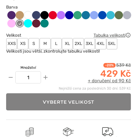
Barva
Bakłażanowy
Beżowy
Ciemny
Czarny
Czerwony
Fioletowy
Granatowy
Jasny
Karaibski
Klasyczny
Królewski
Morski
Oliwkow
Popie
Biały
granat
zielony
błękit
błękit
granat
błękit
Różowy
Szary
Turkus
Wiśniowy
Zielony
Velikost
Tabulka velikostí
XXS
XS
S
M
L
XL
2XL
3XL
4XL
5XL
Velikosti jsou větší, zkontrolujte tabulku velikostí!
539 Kč
-20%
Množství
429 Kč
−
+
+ doručení od 90 Kč
Nejnižší cena za posledních 30 dní: 539 Kč
VYBERTE VELIKOST