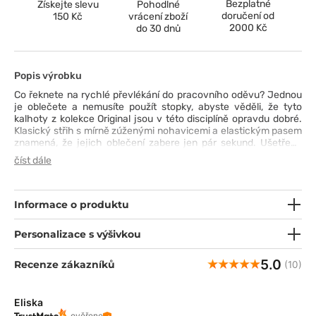
Bezplatné
Získejte slevu
Pohodlné
doručení od
150 Kč
vrácení zboží
2000 Kč
do 30 dnů
Popis výrobku
Co řeknete na rychlé převlékání do pracovního oděvu? Jednou
je oblečete a nemusíte použít stopky, abyste věděli, že tyto
kalhoty z kolekce Original jsou v této disciplíně opravdu dobré.
Klasický střih s mírně zúženými nohavicemi a elastickým pasem
znamená, že jejich oblečení zabere jen pár sekund. Ušetřený
čas můžete věnovat testování dalších předností tohoto modelu
číst dále
- materiál šetrný k pokožce, snadná údržba (praní i na 70°C), dvě
prostorné kapsy na telefon a pomůcky a zajímavý design, který
kalhoty doprovází. Vás mohou také skvěle doprovázet.
Informace o produktu
Personalizace s výšivkou
5.0
Recenze zákazníků
(10)
Eliska
ověřeno