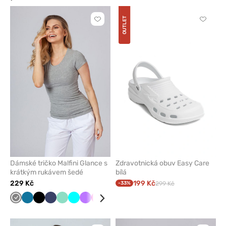
OUTLET
Kliknutím
Kliknut
přidáte
přidáte
nebo
nebo
odeberete
odeber
z
z
oblíbených
oblíben
Dámské tričko Malfini Glance s
Zdravotnická obuv Easy Care
krátkým rukávem šedé
bílá
229 Kč
199 Kč
-33%
299 Kč
Šedá
Karaibsky
Černá
Námořnická
Mátová
Tyrkysová
Fialová
Malinová
Limetková
Bílá
Červená
modrá
modř