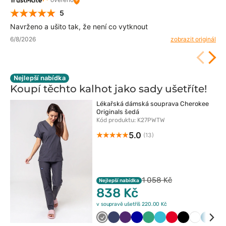
5
Navrženo a ušito tak, že není co vytknout
6/8/2026
zobrazit originál
Nejlepší nabídka
Koupí těchto kalhot jako sady
ušetříte!
Lékařská dámská souprava Cherokee
Originals šedá
Kód produktu: K27PWTW
5.0
(13)
1 058 Kč
Nejlepší nabídka
838 Kč
v soupravě ušetříš 220.00 Kč
Szary
Ciemny
Bakłażanowy
Granatowy
Jasny
Morski
Czerwony
Czarny
Biały
Karaib
Kr