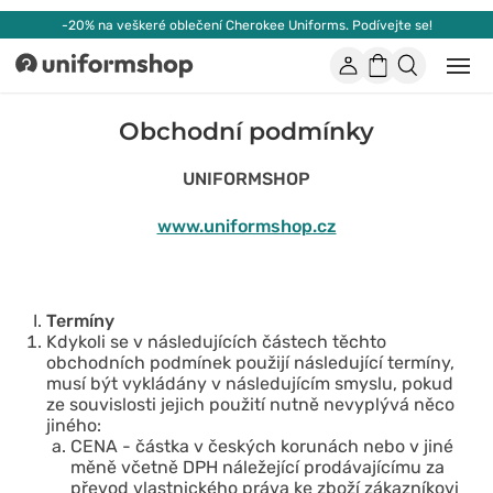
-20% na veškeré oblečení Cherokee Uniforms. Podívejte se!
Účet
Nákupní
Otevř
Uniformshop
nebo
košík
zavří
mobil
Obchodní podmínky
men
UNIFORMSHOP
www.uniformshop.cz
Termíny
Kdykoli se v následujících částech těchto
obchodních podmínek použijí následující termíny,
musí být vykládány v následujícím smyslu, pokud
ze souvislosti jejich použití nutně nevyplývá něco
jiného:
CENA - částka v českých korunách nebo v jiné
měně včetně DPH náležející prodávajícímu za
převod vlastnického práva ke zboží zákazníkovi