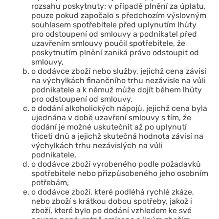
rozsahu poskytnuty; v případě plnění za úplatu,
pouze pokud započalo s předchozím výslovným
souhlasem spotřebitele před uplynutím lhůty
pro odstoupení od smlouvy a podnikatel před
uzavřením smlouvy poučil spotřebitele, že
poskytnutím plnění zaniká právo odstoupit od
smlouvy,
o dodávce zboží nebo služby, jejichž cena závisí
na výchylkách finančního trhu nezávisle na vůli
podnikatele a k němuž může dojít během lhůty
pro odstoupení od smlouvy,
o dodání alkoholických nápojů, jejichž cena byla
ujednána v době uzavření smlouvy s tím, že
dodání je možné uskutečnit až po uplynutí
třiceti dnů a jejichž skutečná hodnota závisí na
výchylkách trhu nezávislých na vůli
podnikatele,
o dodávce zboží vyrobeného podle požadavků
spotřebitele nebo přizpůsobeného jeho osobním
potřebám,
o dodávce zboží, které podléhá rychlé zkáze,
nebo zboží s krátkou dobou spotřeby, jakož i
zboží, které bylo po dodání vzhledem ke své