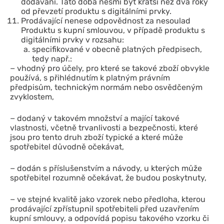
dodávání. Tato doba nesmí být kratší než dva roky
od převzetí produktu s digitálními prvky.
Prodávající nenese odpovědnost za nesoulad
Produktu s kupní smlouvou, v případě produktu s
digitálními prvky v rozsahu:
specifikované v obecně platných předpisech,
tedy např.:
− vhodný pro účely, pro které se takové zboží obvykle
používá, s přihlédnutím k platným právním
předpisům, technickým normám nebo osvědčeným
zvyklostem,
− dodaný v takovém množství a mající takové
vlastnosti, včetně trvanlivosti a bezpečnosti, které
jsou pro tento druh zboží typické a které může
spotřebitel důvodně očekávat,
− dodán s příslušenstvím a návody, u kterých může
spotřebitel rozumně očekávat, že budou poskytnuty,
− ve stejné kvalitě jako vzorek nebo předloha, kterou
prodávající zpřístupnil spotřebiteli před uzavřením
kupní smlouvy, a odpovídá popisu takového vzorku či