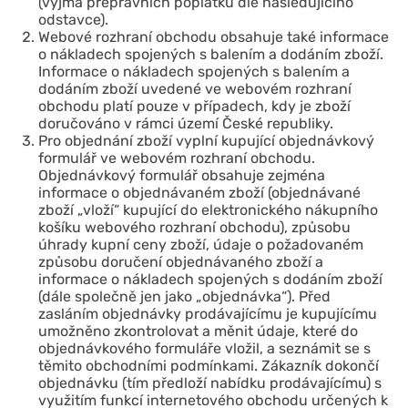
(vyjma přepravních poplatků dle následujícího
odstavce).
Webové rozhraní obchodu obsahuje také informace
o nákladech spojených s balením a dodáním zboží.
Informace o nákladech spojených s balením a
dodáním zboží uvedené ve webovém rozhraní
obchodu platí pouze v případech, kdy je zboží
doručováno v rámci území České republiky.
Pro objednání zboží vyplní kupující objednávkový
formulář ve webovém rozhraní obchodu.
Objednávkový formulář obsahuje zejména
informace o objednávaném zboží (objednávané
zboží „vloží“ kupující do elektronického nákupního
košíku webového rozhraní obchodu), způsobu
úhrady kupní ceny zboží, údaje o požadovaném
způsobu doručení objednávaného zboží a
informace o nákladech spojených s dodáním zboží
(dále společně jen jako „objednávka“). Před
zasláním objednávky prodávajícímu je kupujícímu
umožněno zkontrolovat a měnit údaje, které do
objednávkového formuláře vložil, a seznámit se s
těmito obchodními podmínkami. Zákazník dokončí
objednávku (tím předloží nabídku prodávajícímu) s
využitím funkcí internetového obchodu určených k