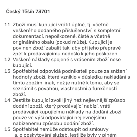
Český Těšín 73701
Zboží musí kupující vrátit úplné, tj. včetně
veškerého dodaného příslušenství, s kompletní
dokumentací, nepoškozené, čisté a včetně
originálního obalu (pokud může). Kupující je
povinen zboží zabalit tak, aby při jeho přepravě
zpět k prodávajícímu nedošlo k jeho poškození.
Veškeré náklady spojené s vrácením zboží nese
kupující.
Spotřebitel odpovídá podnikateli pouze za snížení
hodnoty zboží, které vzniklo v důsledku nakládání s
tímto zbožím jinak, než je nutné k tomu, aby se
seznámil s povahou, vlastnostmi a funkčností
zboží.
Jestliže kupující zvolil jiný než nejlevnější způsob
dodání zboží, který prodávající nabízí, vrátí
prodávající kupujícímu náklady na dodání zboží
pouze ve výši odpovídající nejlevnějšímu
nabízenému způsobu dodání zboží.
Spotřebitel nemůže odstoupit od smlouvy
o poskytování služeb, jestliže byly v plném