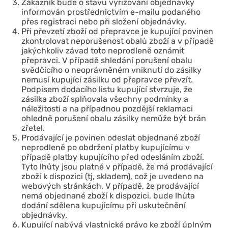
Zákazník bude o stavu vyřizování objednávky
informován prostřednictvím e-mailu podaného
přes registraci nebo při složení objednávky.
Při převzetí zboží od přepravce je kupující povinen
zkontrolovat neporušenost obalů zboží a v případě
jakýchkoliv závad toto neprodleně oznámit
přepravci. V případě shledání porušení obalu
svědčícího o neoprávněném vniknutí do zásilky
nemusí kupující zásilku od přepravce převzít.
Podpisem dodacího listu kupující stvrzuje, že
zásilka zboží splňovala všechny podmínky a
náležitosti a na případnou pozdější reklamaci
ohledně porušení obalu zásilky nemůže být brán
zřetel.
Prodávající je povinen odeslat objednané zboží
neprodleně po obdržení platby kupujícímu v
případě platby kupujícího před odesláním zboží.
Tyto lhůty jsou platné v případě, že má prodávající
zboží k dispozici (tj, skladem), což je uvedeno na
webových stránkách. V případě, že prodávající
nemá objednané zboží k dispozici, bude lhůta
dodání sdělena kupujícímu při uskutečnění
objednávky.
Kupující nabývá vlastnické právo ke zboží úplným