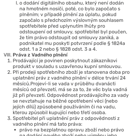
o dodání digitálního obsahu, který není dodán
na hmotném nosiči, poté, co bylo započato s
plněním; v případě plnění za úplatu, pokud
započalo s předchozím výslovným souhlasem
spotřebitele před uplynutím lhůty pro
odstoupení od smlouvy, spotřebitel byl poučen,
že tím právo odstoupit od smlouvy zaniká, a
podnikatel mu poskytl potvrzení podle § 1824a
odst. 1 a 2 nebo § 1828 odst. 3 a 4.
Práva z Vadného plnění
Prodávající je povinen poskytnout zákazníkovi
produkt v souladu s uzavřenou kupní smlouvou.
Při prodeji spotřebního zboží je stanovena doba pro
uplatnění práv z vadného plnění v délce trvání 24
měsíců.Projeví-li se vada v průběhu dvanácti
měsíců od převzetí, má se za to, že věc byla vadná
již při převzetí. Odpovědnost prodávajícího za vady
se nevztahuje na běžné opotřebení věci (nebo
jejích dílů) způsobené používáním či na vadu,
kterou způsobil kupující nebo třetí osoba.
Spotřebitel při uplatnění práv z odpovědnosti z
vadného plnění má tato práva:
právo na bezplatnou opravu zboží nebo právo
na dodání nového zboží nebo výměnu jeho