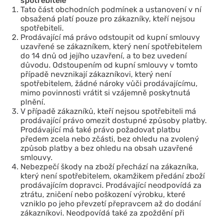
spotřebitelé
Tato část obchodních podmínek a ustanovení v ní
obsažená platí pouze pro zákazníky, kteří nejsou
spotřebiteli.
Prodávající má právo odstoupit od kupní smlouvy
uzavřené se zákazníkem, který není spotřebitelem
do 14 dnů od jejího uzavření, a to bez uvedení
důvodu. Odstoupením od kupní smlouvy v tomto
případě nevznikají zákazníkovi, který není
spotřebitelem, žádné nároky vůči prodávajícímu,
mimo povinnosti vrátit si vzájemně poskytnutá
plnění.
V případě zákazníků, kteří nejsou spotřebiteli má
prodávající právo omezit dostupné způsoby platby.
Prodávající má také právo požadovat platbu
předem zcela nebo zčásti, bez ohledu na zvolený
způsob platby a bez ohledu na obsah uzavřené
smlouvy.
Nebezpečí škody na zboží přechází na zákazníka,
který není spotřebitelem, okamžikem předání zboží
prodávajícím dopravci. Prodávající neodpovídá za
ztrátu, zničení nebo poškození výrobku, které
vzniklo po jeho převzetí přepravcem až do dodání
zákazníkovi. Neodpovídá také za zpoždění při