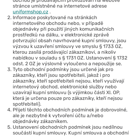
obchod je prodávajícím provozován na webové
stránce umístněné na internetové adrese
uniformshop.cz
.
Informace poskytované na stránkách
internetového obchodu nebo, v případě
objednávky při použití jiných komunikačních
prostředků na dálku, v elektronické zprávě
potvrzující obsah navrhované kupní smlouvy, jsou
výzvou k uzavření smlouvy ve smyslu § 1733 OZ,
kterou zasílá prodávající zákazníkovi, a nikoliv
nabídkou v souladu s § 1731 OZ. Ustanovení § 1732
odst. 2 OZ je výslovně vyloučeno a nepoužije se.
Tyto obchodní podmínky jsou určené jak pro
zákazníky, kteří jsou spotřebiteli, jakož i pro
zákazníky, kteří spotřebiteli nejsou, kteří využívají
internetový obchod, elektronické služby nebo
uzavírají kupní smlouvu (s výjimkou části XI. OP,
která je určena pouze pro zákazníky, kteří nejsou
spotřebiteli).
Přijetí těchto obchodních podmínek je dobrovolné,
ale je nezbytné k vytvoření účtu a/nebo
objednávky zákazníkem.
Ustanovení obchodních podmínek jsou nedílnou
součástí kupní smlouvy. Kupní smlouva a obchodní