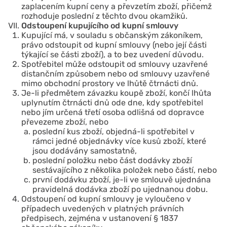
zaplacením kupní ceny a převzetím zboží, přičemž
rozhoduje poslední z těchto dvou okamžiků.
Odstoupení kupujícího od kupní smlouvy
Kupující má, v souladu s občanským zákoníkem,
právo odstoupit od kupní smlouvy (nebo její části
týkající se části zboží), a to bez uvedení důvodu.
Spotřebitel může odstoupit od smlouvy uzavřené
distančním způsobem nebo od smlouvy uzavřené
mimo obchodní prostory ve lhůtě čtrnácti dnů.
Je-li předmětem závazku koupě zboží, končí lhůta
uplynutím čtrnácti dnů ode dne, kdy spotřebitel
nebo jím určená třetí osoba odlišná od dopravce
převezeme zboží, nebo
poslední kus zboží, objedná-li spotřebitel v
rámci jedné objednávky více kusů zboží, které
jsou dodávány samostatně,
poslední položku nebo část dodávky zboží
sestávajícího z několika položek nebo částí, nebo
první dodávku zboží, je-li ve smlouvě ujednána
pravidelná dodávka zboží po ujednanou dobu.
Odstoupení od kupní smlouvy je vyloučeno v
případech uvedených v platných právních
předpisech, zejména v ustanovení § 1837