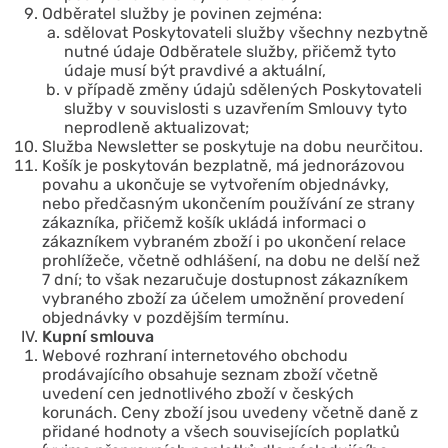
Odběratel služby je povinen zejména:
sdělovat Poskytovateli služby všechny nezbytně
nutné údaje Odběratele služby, přičemž tyto
údaje musí být pravdivé a aktuální,
v případě změny údajů sdělených Poskytovateli
služby v souvislosti s uzavřením Smlouvy tyto
neprodleně aktualizovat;
Služba Newsletter se poskytuje na dobu neurčitou.
Košík je poskytován bezplatně, má jednorázovou
povahu a ukončuje se vytvořením objednávky,
nebo předčasným ukončením používání ze strany
zákazníka, přičemž košík ukládá informaci o
zákazníkem vybraném zboží i po ukončení relace
prohlížeče, včetně odhlášení, na dobu ne delší než
7 dní; to však nezaručuje dostupnost zákazníkem
vybraného zboží za účelem umožnění provedení
objednávky v pozdějším termínu.
Kupní smlouva
Webové rozhraní internetového obchodu
prodávajícího obsahuje seznam zboží včetně
uvedení cen jednotlivého zboží v českých
korunách. Ceny zboží jsou uvedeny včetně daně z
přidané hodnoty a všech souvisejících poplatků