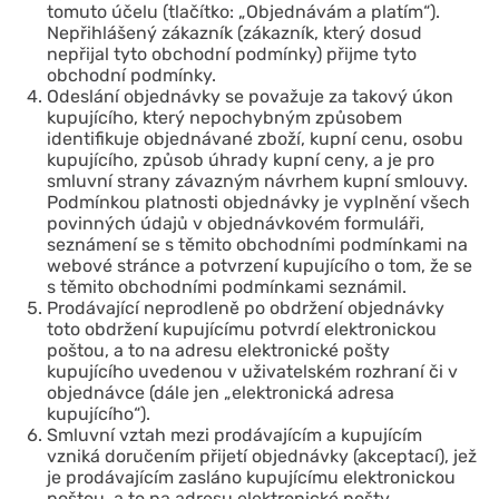
tomuto účelu (tlačítko: „Objednávám a platím“).
Nepřihlášený zákazník (zákazník, který dosud
nepřijal tyto obchodní podmínky) přijme tyto
obchodní podmínky.
Odeslání objednávky se považuje za takový úkon
kupujícího, který nepochybným způsobem
identifikuje objednávané zboží, kupní cenu, osobu
kupujícího, způsob úhrady kupní ceny, a je pro
smluvní strany závazným návrhem kupní smlouvy.
Podmínkou platnosti objednávky je vyplnění všech
povinných údajů v objednávkovém formuláři,
seznámení se s těmito obchodními podmínkami na
webové stránce a potvrzení kupujícího o tom, že se
s těmito obchodními podmínkami seznámil.
Prodávající neprodleně po obdržení objednávky
toto obdržení kupujícímu potvrdí elektronickou
poštou, a to na adresu elektronické pošty
kupujícího uvedenou v uživatelském rozhraní či v
objednávce (dále jen „elektronická adresa
kupujícího“).
Smluvní vztah mezi prodávajícím a kupujícím
vzniká doručením přijetí objednávky (akceptací), jež
je prodávajícím zasláno kupujícímu elektronickou
poštou, a to na adresu elektronické pošty