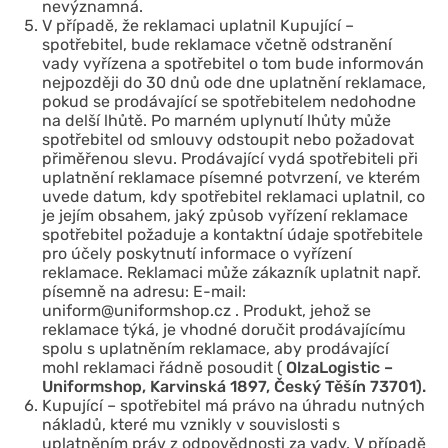
nevýznamná.
V případě, že reklamaci uplatnil Kupující –
spotřebitel, bude reklamace včetně odstranění
vady vyřízena a spotřebitel o tom bude informován
nejpozději do 30 dnů ode dne uplatnění reklamace,
pokud se prodávající se spotřebitelem nedohodne
na delší lhůtě. Po marném uplynutí lhůty může
spotřebitel od smlouvy odstoupit nebo požadovat
přiměřenou slevu. Prodávající vydá spotřebiteli při
uplatnění reklamace písemné potvrzení, ve kterém
uvede datum, kdy spotřebitel reklamaci uplatnil, co
je jejím obsahem, jaký způsob vyřízení reklamace
spotřebitel požaduje a kontaktní údaje spotřebitele
pro účely poskytnutí informace o vyřízení
reklamace. Reklamaci může zákazník uplatnit např.
písemně na adresu: E-mail:
uniform@uniformshop.cz . Produkt, jehož se
reklamace týká, je vhodné doručit prodávajícímu
spolu s uplatněním reklamace, aby prodávající
mohl reklamaci řádně posoudit (
OlzaLogistic –
Uniformshop, Karvinská 1897, Český Těšín 73701).
Kupující – spotřebitel má právo na úhradu nutných
nákladů, které mu vznikly v souvislosti s
uplatněním práv z odpovědnosti za vady. V případě