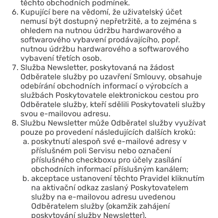
těchto obchodních podmínek.
Kupující bere na vědomí, že uživatelský účet
nemusí být dostupný nepřetržitě, a to zejména s
ohledem na nutnou údržbu hardwarového a
softwarového vybavení prodávajícího, popř.
nutnou údržbu hardwarového a softwarového
vybavení třetích osob.
Služba Newsletter, poskytovaná na žádost
Odběratele služby po uzavření Smlouvy, obsahuje
odebírání obchodních informací o výrobcích a
službách Poskytovatele elektronickou cestou pro
Odběratele služby, kteří sdělili Poskytovateli služby
svou e-mailovou adresu.
Službu Newsletter může Odběratel služby využívat
pouze po provedení následujících dalších kroků:
poskytnutí alespoň své e-mailové adresy v
příslušném poli Servisu nebo označení
příslušného checkboxu pro účely zasílání
obchodních informací příslušným kanálem;
akceptace ustanovení těchto Pravidel kliknutím
na aktivační odkaz zaslaný Poskytovatelem
služby na e-mailovou adresu uvedenou
Odběratelem služby (okamžik zahájení
poskytování služby Newsletter).