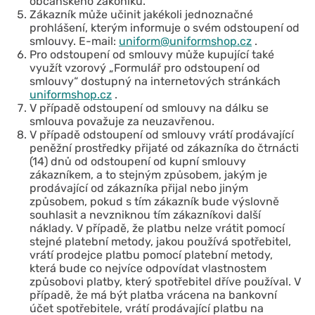
občanského zákoníku.
Zákazník může učinit jakékoli jednoznačné
prohlášení, kterým informuje o svém odstoupení od
smlouvy. E-mail:
uniform@uniformshop.cz
.
Pro odstoupení od smlouvy může kupující také
využít vzorový „Formulář pro odstoupení od
smlouvy“ dostupný na internetových stránkách
uniformshop.cz
.
V případě odstoupení od smlouvy na dálku se
smlouva považuje za neuzavřenou.
V případě odstoupení od smlouvy vrátí prodávající
peněžní prostředky přijaté od zákazníka do čtrnácti
(14) dnů od odstoupení od kupní smlouvy
zákazníkem, a to stejným způsobem, jakým je
prodávající od zákazníka přijal nebo jiným
způsobem, pokud s tím zákazník bude výslovně
souhlasit a nevzniknou tím zákazníkovi další
náklady. V případě, že platbu nelze vrátit pomocí
stejné platební metody, jakou používá spotřebitel,
vrátí prodejce platbu pomocí platební metody,
která bude co nejvíce odpovídat vlastnostem
způsobovi platby, který spotřebitel dříve používal. V
případě, že má být platba vrácena na bankovní
účet spotřebitele, vrátí prodávající platbu na