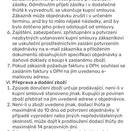
zásilky. Odmítnutím přijetí zásilky i v dodatečné
lhůtě k vyzvednutí, se ukončuje kupní smlouva.
Zákazník může objednávku zrušit i v určeném
termínu, aniž by to mělo nějaké následky, aniž by
bylo dotčeno jeho právo odstoupit od smlouvy.
Zajištění, zabezpečení, zpřístupnění a potvrzení
nezbytných ustanovení kupní smlouvy zákazníkovi
se uskuteční prostřednictvím zaslání potvrzením
objednávky na e-mail zákazníka a přiložením
dokumentů obsahujících specifikaci objednávky a
daňové doklady o koupi k zaslanému zboží.
Pokud zákazník požaduje fakturu s DPH, souhlasí se
zasláním faktury s DPH na jím uvedenou e-
mailovou adresu.
Přeprava a dodání zboží
Způsob doručení zboží určuje prodávající, není-li v
kupní smlouvě stanoveno jinak. Kupující je povinen
zboží přebírat na jím uvedené adrese v objednávce.
Není-li u zboží uvedeno jinak, dodací lhůta je
maximálně do 10 dnů od potvrzení objednávky. V
případě vyprodání nebo jiných nepředvídatelných
okolností, může dojít k prodloužení dodací lhůty do
maximálně 14 pracovních dní.