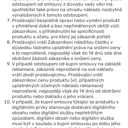
odstoupení od smlouvy z důvodu vady věci má
spotřebitel také právo na úhradu nákladů nezbytně
vynaložených k tomuto odstoupení.
Prodávající bezplatně opraví nebo vymění produkt
v přiměřené době a bez nepřiměřených obtíží vůči
zákazníkovi, s přihlédnutím ke specifičnosti
produktu a účelu, pro který jej zákazník pořídil.
Prodávající vrátí Zákazníkovi náležitou částku v
důsledku řádného uplatnění práva na snížení ceny
a to neprodleně, nejpozději však do 14 dnů ode dne
obdržení žádosti zákazníka o snížení ceny.
V případě odstoupení od kupní smlouvy na základě
reklamace, zákazník neprodleně na své náklady
vrátí zboží prodávajícímu. Prodávající vrátí
zákazníkovi cenu produktu (vč. případných
uplatněných účelných nákladů reklamace)
neprodleně, nejpozději však do 14 dnů od obdržení
produktu nebo dokladu o jeho vrácení.
V případě, že kupní smlouva týkající se produktu s
digitálními prvky stanovuje dodávání digitálního
obsahu nebo digitální služby nepřetržitým
způsobem, digitální obsah nebo digitální služba
musí být v souladu s kupní smlouvou po dobu jeho