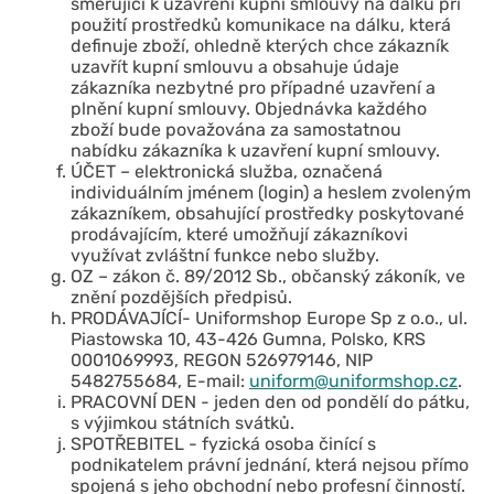
směřující k uzavření kupní smlouvy na dálku při
použití prostředků komunikace na dálku, která
definuje zboží, ohledně kterých chce zákazník
uzavřít kupní smlouvu a obsahuje údaje
zákazníka nezbytné pro případné uzavření a
plnění kupní smlouvy. Objednávka každého
zboží bude považována za samostatnou
nabídku zákazníka k uzavření kupní smlouvy.
ÚČET – elektronická služba, označená
individuálním jménem (login) a heslem zvoleným
zákazníkem, obsahující prostředky poskytované
prodávajícím, které umožňují zákazníkovi
využívat zvláštní funkce nebo služby.
OZ – zákon č. 89/2012 Sb., občanský zákoník, ve
znění pozdějších předpisů.
PRODÁVAJÍCÍ- Uniformshop Europe Sp z o.o., ul.
Piastowska 10, 43-426 Gumna, Polsko, KRS
0001069993, REGON 526979146, NIP
5482755684, E-mail:
uniform@uniformshop.cz
.
PRACOVNÍ DEN - jeden den od pondělí do pátku,
s výjimkou státních svátků.
SPOTŘEBITEL - fyzická osoba činící s
podnikatelem právní jednání, která nejsou přímo
spojená s jeho obchodní nebo profesní činností.