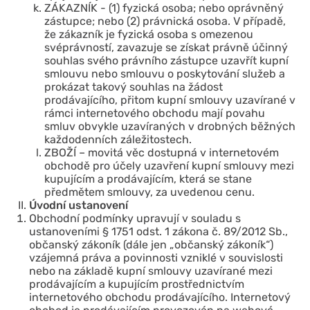
ZÁKAZNÍK - (1) fyzická osoba; nebo oprávněný
zástupce; nebo (2) právnická osoba. V případě,
že zákazník je fyzická osoba s omezenou
svéprávností, zavazuje se získat právně účinný
souhlas svého právního zástupce uzavřít kupní
smlouvu nebo smlouvu o poskytování služeb a
prokázat takový souhlas na žádost
prodávajícího, přitom kupní smlouvy uzavírané v
rámci internetového obchodu mají povahu
smluv obvykle uzavíraných v drobných běžných
každodenních záležitostech.
ZBOŽÍ – movitá věc dostupná v internetovém
obchodě pro účely uzavření kupní smlouvy mezi
kupujícím a prodávajícím, která se stane
předmětem smlouvy, za uvedenou cenu.
Úvodní ustanovení
Obchodní podmínky upravují v souladu s
ustanoveními § 1751 odst. 1 zákona č. 89/2012 Sb.,
občanský zákoník (dále jen „občanský zákoník“)
vzájemná práva a povinnosti vzniklé v souvislosti
nebo na základě kupní smlouvy uzavírané mezi
prodávajícím a kupujícím prostřednictvím
internetového obchodu prodávajícího. Internetový