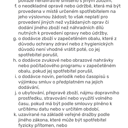
povaze nenávratně smíseno s jiným zbožím,
o neodkladné opravě nebo údržbě, která má být
provedena v místě určeném spotřebitelem na
jeho výslovnou žádost; to však neplatí pro
provedení jiných než vyžádaných oprav či
dodání jiného zboží než náhradních dílů
nutných k provedení opravy nebo údržby,
o dodávce zboží v zapečetěném obalu, které z
důvodu ochrany zdraví nebo z hygienických
důvodů není vhodné vrátit poté, co jej
spotřebitel porušil,
o dodávce zvukové nebo obrazové nahrávky
nebo počítačového programu v zapečetěném
obalu, pokud jej spotřebitel porušil,
o dodávce novin, periodik nebo časopisů s
výjimkou smluv o předplatném na jejich
dodávání,
o ubytování, přepravě zboží, nájmu dopravního
prostředku, stravování nebo využití volného
času, pokud má být podle smlouvy plněno k
určitému datu nebo v určitém období,
uzavírané na základě veřejné dražby podle
jiného zákona, které může být spotřebitel
fyzicky přítomen, nebo