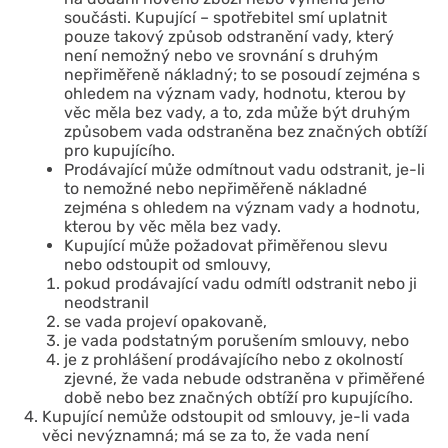
součásti. Kupující – spotřebitel smí uplatnit
pouze takový způsob odstranění vady, který
není nemožný nebo ve srovnání s druhým
nepřiměřeně nákladný; to se posoudí zejména s
ohledem na význam vady, hodnotu, kterou by
věc měla bez vady, a to, zda může být druhým
způsobem vada odstraněna bez značných obtíží
pro kupujícího.
Prodávající může odmítnout vadu odstranit, je-li
to nemožné nebo nepřiměřeně nákladné
zejména s ohledem na význam vady a hodnotu,
kterou by věc měla bez vady.
Kupující může požadovat přiměřenou slevu
nebo odstoupit od smlouvy,
pokud prodávající vadu odmítl odstranit nebo ji
neodstranil
se vada projeví opakovaně,
je vada podstatným porušením smlouvy, nebo
je z prohlášení prodávajícího nebo z okolností
zjevné, že vada nebude odstraněna v přiměřené
době nebo bez značných obtíží pro kupujícího.
Kupující nemůže odstoupit od smlouvy, je-li vada
věci nevýznamná; má se za to, že vada není