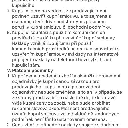
kupujícího.
Kupující bere na vědomí, že prodávající není
povinen uzavřít kupní smlouvu, a to zejména s
osobami, které dříve podstatným způsobem
porušily kupní smlouvu či obchodní podmínky.
Kupující souhlasí s použitím komunikačních
prostředků na dálku při uzavírání kupní smlouvy.
Náklady vzniklé kupujícímu při použití
komunikačních prostředků na dálku v souvislosti s
uzavřením kupní smlouvy (náklady na internetové
připojení, náklady na telefonní hovory) si hradí
kupující sám.
Platební podmínky
Kupní cena uvedená u zboží v okamžiku provedení
objednávky je kupní cenou závaznou pro
prodávajícího i kupujícího a po provedení
objednávky nebude změněna, a to ani v případě, že
ze strany prodávajícího následně dojde k úpravě
výše kupní ceny za zboží, nebo bude probíhat
reklamní slevová akce. Možnost prodávajícího
uzavřít kupní smlouvu za individuálně sjednaných
podmínek není tímto ustanovením omezena.
Cenu zboží a případné náklady spojené s dodáním