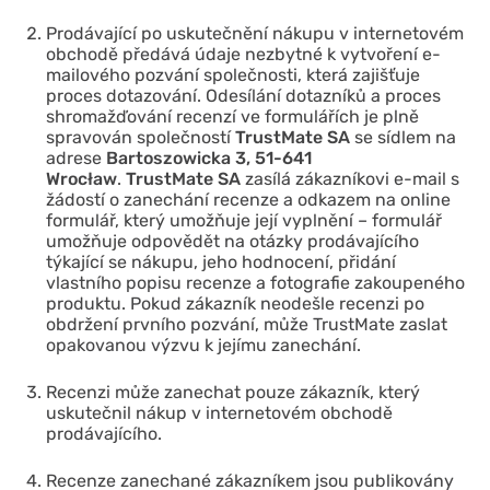
Prodávající po uskutečnění nákupu v internetovém
obchodě předává údaje nezbytné k vytvoření e-
mailového pozvání společnosti, která zajišťuje
proces dotazování. Odesílání dotazníků a proces
shromažďování recenzí ve formulářích je plně
spravován společností
TrustMate
SA
se sídlem na
adrese
Bartoszowicka 3, 51-641
Wrocław
.
TrustMate
SA
zasílá zákazníkovi e-mail s
žádostí o zanechání recenze a odkazem na online
formulář, který umožňuje její vyplnění – formulář
umožňuje odpovědět na otázky prodávajícího
týkající se nákupu, jeho hodnocení, přidání
vlastního popisu recenze a fotografie zakoupeného
produktu. Pokud zákazník neodešle recenzi po
obdržení prvního pozvání, může
TrustMate
zaslat
opakovanou výzvu k jejímu zanechání.
Recenzi může zanechat pouze zákazník, který
uskutečnil nákup v internetovém obchodě
prodávajícího.
Recenze zanechané zákazníkem jsou publikovány