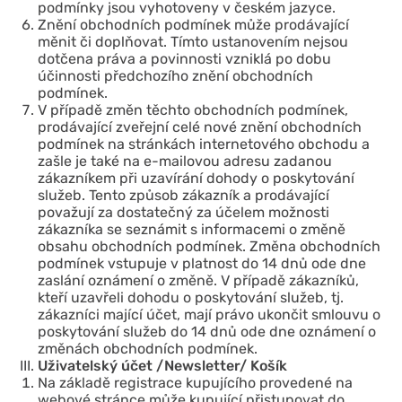
podmínky jsou vyhotoveny v českém jazyce.
Znění obchodních podmínek může prodávající
měnit či doplňovat. Tímto ustanovením nejsou
dotčena práva a povinnosti vzniklá po dobu
účinnosti předchozího znění obchodních
podmínek.
V případě změn těchto obchodních podmínek,
prodávající zveřejní celé nové znění obchodních
podmínek na stránkách internetového obchodu a
zašle je také na e-mailovou adresu zadanou
zákazníkem při uzavírání dohody o poskytování
služeb. Tento způsob zákazník a prodávající
považují za dostatečný za účelem možnosti
zákazníka se seznámit s informacemi o změně
obsahu obchodních podmínek. Změna obchodních
podmínek vstupuje v platnost do 14 dnů ode dne
zaslání oznámení o změně. V případě zákazníků,
kteří uzavřeli dohodu o poskytování služeb, tj.
zákazníci mající účet, mají právo ukončit smlouvu o
poskytování služeb do 14 dnů ode dne oznámení o
změnách obchodních podmínek.
Uživatelský účet /Newsletter/
Košík
Na základě registrace kupujícího provedené na
webové stránce může kupující přistupovat do