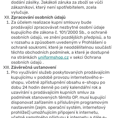
dodání zásilky. Jakákoli záruka za zboží se vůči
zákazníkovi, který není spotřebitelem, zcela
vylučuje.
Zpracování osobních údajů
Za účelem realizace kupní smlouvy bude
prodávající zpracovávat nezbytné osobní údaje
kupujícího dle zákona č. 101/2000 Sb., o ochraně
osobních údajů, ve znění pozdějších předpisů, a to
v rozsahu a způsobem uvedeným v Prohlášení o
ochraně soukromí, které je neoddělitelnou součástí
těchto obchodních podmínek, a které je dostupné
na stránkách
uniformshop.cz
v sekci Ochrana
osobních údajů .
Závěrečná ustanovení
Pro využívání služeb poskytovaných prodávajícím
kupujícímu v podobě provozu internetového e-
shopu, včetně zpřístupnění obsahu e-shopu po
dobu 24 hodin denně po celý kalendářní rok a
uzavírání s prodávajícím kupních smluv za
podmínek stanovených těmito OP, musí kupující
disponovat zařízením s příslušným programovým
nastavením (zejm. operační systém, internetový
prohlížeč) umožňujícím připojení k internetu,
včetně samotného přístupu k internetu a dále e-