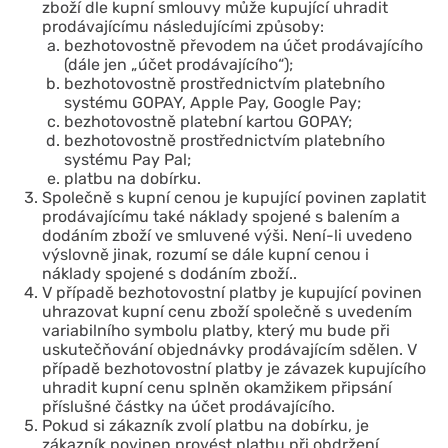
zboží dle kupní smlouvy může kupující uhradit
prodávajícímu následujícími způsoby:
bezhotovostně převodem na účet prodávajícího
(dále jen „účet prodávajícího“);
bezhotovostně prostřednictvím platebního
systému GOPAY, Apple Pay, Google Pay;
bezhotovostně platební kartou GOPAY;
bezhotovostně prostřednictvím platebního
systému Pay Pal;
platbu na dobírku.
Společně s kupní cenou je kupující povinen zaplatit
prodávajícímu také náklady spojené s balením a
dodáním zboží ve smluvené výši. Není-li uvedeno
výslovně jinak, rozumí se dále kupní cenou i
náklady spojené s dodáním zboží..
V případě bezhotovostní platby je kupující povinen
uhrazovat kupní cenu zboží společně s uvedením
variabilního symbolu platby, který mu bude při
uskutečňování objednávky prodávajícím sdělen. V
případě bezhotovostní platby je závazek kupujícího
uhradit kupní cenu splněn okamžikem připsání
příslušné částky na účet prodávajícího.
Pokud si zákazník zvolí platbu na dobírku, je
zákazník povinen provést platbu při obdržení