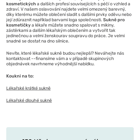
kosmetických
a dalších profesí souvisejících s péčí o vzhled a
zdraví. V našem oslavování najdete velmi omezený barevný,
díky kterému můžete oblečení sladit s dalšími prvky oděvu nebo
její zdůraznit například barvami loga společnosti.
Sukně pro
kosmetičky
a lékaře můžete snadno spalovat s mikiny,
zástěrkami a dalším lékařským oblečením a vytvořit tak
jedinečnou a velmi ženskourav soupravu do práce. Je velmi
snadné se dostat na dno silnice.
Nevíte, které lékařské sukně budou nejlepší? Neváhejte nás
kontaktovat --finansíme vám a v případě skupinových
objednávek navrhneme výhodnější nabídku.
Koukni na to:
Lékařské krátké sukně
Lékařské dlouhé sukně