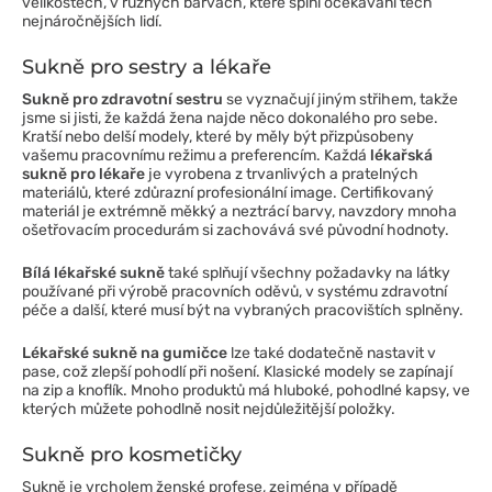
velikostech, v různých barvách, které splní očekávání těch
nejnáročnějších lidí.
Sukně pro sestry a lékaře
Sukně pro zdravotní sestru
se vyznačují jiným střihem, takže
jsme si jisti, že každá žena najde něco dokonalého pro sebe.
Kratší nebo delší modely, které by měly být přizpůsobeny
vašemu pracovnímu režimu a preferencím. Každá
lékařská
sukně pro lékaře
je vyrobena z trvanlivých a pratelných
materiálů, které zdůrazní profesionální image. Certifikovaný
materiál je extrémně měkký a neztrácí barvy, navzdory mnoha
ošetřovacím procedurám si zachovává své původní hodnoty.
Bílá lékařské sukně
také splňují všechny požadavky na látky
používané při výrobě pracovních oděvů, v systému zdravotní
péče a další, které musí být na vybraných pracovištích splněny.
Lékařské sukně na gumičce
lze také dodatečně nastavit v
pase, což zlepší pohodlí při nošení. Klasické modely se zapínají
na zip a knoflík. Mnoho produktů má hluboké, pohodlné kapsy, ve
kterých můžete pohodlně nosit nejdůležitější položky.
Sukně pro kosmetičky
Sukně je vrcholem ženské profese, zejména v případě