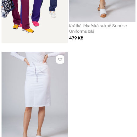
Krátká lékařská sukně Sunrise
Uniforms bílá
479 Kč
Kliknutím
přidáte
nebo
odeberete
z
oblíbených