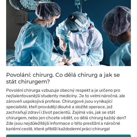
Povolání: chirurg. Co dělá chirurg a jak se
stát chirurgem?
Povolání chirurga vzbuzuje obecný respekt a je určeno pro
nejtalentovanější studenty medicíny. Je to velmi náročná, ale
zároveň uspokojivá profese. Chirurgové jsou vynikající
specialisté, kteří provádějí dlouhé a složité operace, jež
zachraňují zdraví i život pacientů. Zajímá vás, jak se stát
chirurgem, nebo jen chcete vědět, co dělá chirurg každý den?
Zde jsou nejdůležitější informace o této prestižní a náročné
kariérní cestě, které přiblíží každodenní práci chirurga!