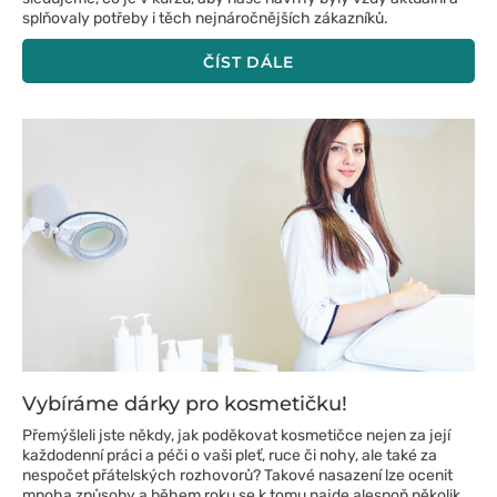
splňovaly potřeby i těch nejnáročnějších zákazníků.
ČÍST DÁLE
Vybíráme dárky pro kosmetičku!
Přemýšleli jste někdy, jak poděkovat kosmetičce nejen za její
každodenní práci a péči o vaši pleť, ruce či nohy, ale také za
nespočet přátelských rozhovorů? Takové nasazení lze ocenit
mnoha způsoby a během roku se k tomu najde alespoň několik