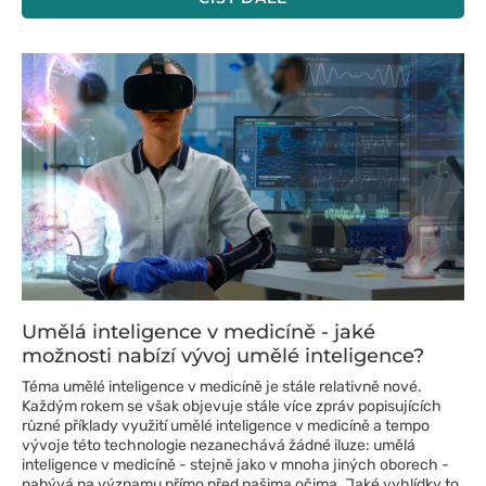
Umělá inteligence v medicíně - jaké
možnosti nabízí vývoj umělé inteligence?
Téma umělé inteligence v medicíně je stále relativně nové.
Každým rokem se však objevuje stále více zpráv popisujících
různé příklady využití umělé inteligence v medicíně a tempo
vývoje této technologie nezanechává žádné iluze: umělá
inteligence v medicíně - stejně jako v mnoha jiných oborech -
nabývá na významu přímo před našima očima. Jaké vyhlídky to