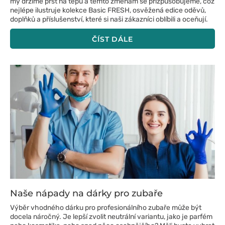
my držíme prst na tepu a těmto změnám se přizpůsobujeme, což
nejlépe ilustruje kolekce Basic FRESH, osvěžená edice oděvů,
doplňků a příslušenství, které si naši zákazníci oblíbili a oceňují.
ČÍST DÁLE
Naše nápady na dárky pro zubaře
Výběr vhodného dárku pro profesionálního zubaře může být
docela náročný. Je lepší zvolit neutrální variantu, jako je parfém