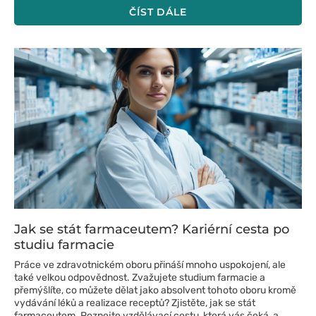
ČÍST DÁLE
Jak se stát farmaceutem? Kariérní cesta po
studiu farmacie
Práce ve zdravotnickém oboru přináší mnoho uspokojení, ale
také velkou odpovědnost. Zvažujete studium farmacie a
přemýšlíte, co můžete dělat jako absolvent tohoto oboru kromě
vydávání léků a realizace receptů? Zjistěte, jak se stát
farmaceutem. Poznejte vzdělávací cestu, která vás čeká, a