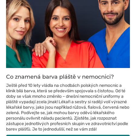
Co znamená barva pláště v nemocnici?
Ještě před 10 lety vládla na chodbách polských nemocnic a
klinik bílá barva, která se především spojovala s čistotou. Od té
doby se však mnoho změnilo – dnešní nemocniční uniformy a
pláště vypadají zcela jinak! Lékaři a sestry si raději volí výrazné
lékařské barvy, jako jsou například růžová, fialová, červená nebo
zelená. Podívejte se, jak mohou barvy oděvů lékařského
personálu ovlivnit náladu pacientů. Zjistěte, jak rozpoznat
zástupce jednotlivých profesních skupin ve zdravotnictví podle
barev plášťů. Je to jednodušší, než se vám zdá!