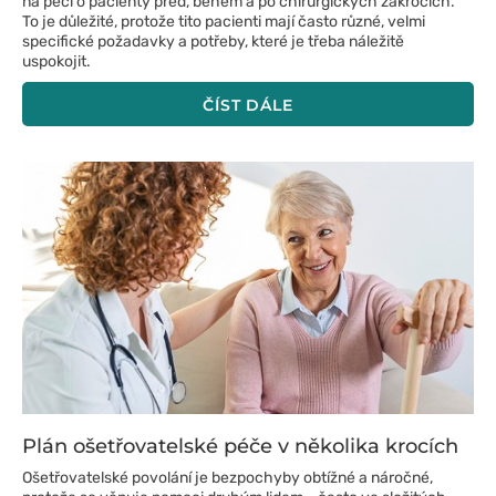
na péči o pacienty před, během a po chirurgických zákrocích.
To je důležité, protože tito pacienti mají často různé, velmi
specifické požadavky a potřeby, které je třeba náležitě
uspokojit.
ČÍST DÁLE
Plán ošetřovatelské péče v několika krocích
Ošetřovatelské povolání je bezpochyby obtížné a náročné,