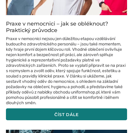
Praxe v nemocnici – jak se obléknout?
Praktický průvodce
Praxe v nemocnici nejsou jen důležitou etapou vzdělávání
budoucího zdravotnického personálu – jsou také momentem,
kdy hraje první dojem klíčovou roli. Vhodné oblečení ovlivňuje
nejen komfort a bezpečnost při práci, ale zároveň splňuje
hygienické a reprezentativní požadavky platné ve
zdravotnických zařízeních. Proto se vyplatí připravit se na praxi
s rozmyslem a zvolit oděv, který spojuje funkčnost, estetiku a
soulad s pravidly klinické praxe. V článku si ukážeme, jak
sestavit vhodný oděv do nemocnice, s ohledem na základní
požadavky na oblečení, hygienu a pohodlí, a představíme také
příklady oděvů z nabídky obchodu uniformshop.pl, které vám
pomohou působit profesionálně a cítit se komfortně i během
dlouhých směn.
ČÍST DÁLE