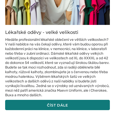
Lékařské oděvy - velké velikosti
Hledáte profesionální lékařské oblečení ve větších velikostech?
V naší nabídce na vás čekají oděvy, které vám budou oporou při
každodenní práci na klinice, v nemocnici, na klinice, v laboratoři
nebo třeba v zubní ordinaci. Dámské lékařské oděvy velkých
velikostí jsou k dispozici ve velikostech od XL do XXXXL a od 42
do dokonce 54 velikostí, které se vyznačují širokou škálou barev.
Budete se tak moci rozhodnout, zda si raději obléknete bílé
kalhoty, růžové kalhoty, zkombinujete je s červenou nebo třeba
modrou halenkou. Výběrem lékařských šatů ve velkých
velikostech a dalších oděvů z naší nabídky si budete jisti
vynikající kvalitou. Jedná se o výrobky od uznávaných výrobců,
mezi něž patří americká značka Maevn Uniform, ale i Cherokee,
Buxa a mnoho dalších.
ČÍST DÁLE