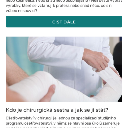
nebo kosmetika, nebo snad něco osobnějšího? Měli byste vybrat
výrobky, které se vztahují k profesi, nebo snad něco, co s ní
vůbec nesouvisí?
ČÍST DÁLE
Kdo je chirurgická sestra a jak se jí stát?
Ošetřovatelství v chirurgii je jednou ze specializací studijního
programu ošetřovatelství, v němž se hlavní osa úkolů zaměřuje