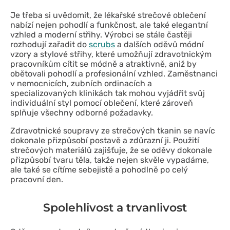
Je třeba si uvědomit, že lékařské strečové oblečení
nabízí nejen pohodlí a funkčnost, ale také elegantní
vzhled a moderní střihy. Výrobci se stále častěji
rozhodují zařadit do
scrubs
a dalších oděvů módní
vzory a stylové střihy, které umožňují zdravotnickým
pracovníkům cítit se módně a atraktivně, aniž by
obětovali pohodlí a profesionální vzhled. Zaměstnanci
v nemocnicích, zubních ordinacích a
specializovaných klinikách tak mohou vyjádřit svůj
individuální styl pomocí oblečení, které zároveň
splňuje všechny odborné požadavky.
Zdravotnické soupravy ze strečových tkanin se navíc
dokonale přizpůsobí postavě a zdůrazní ji. Použití
strečových materiálů zajišťuje, že se oděvy dokonale
přizpůsobí tvaru těla, takže nejen skvěle vypadáme,
ale také se cítíme sebejistě a pohodlně po celý
pracovní den.
Spolehlivost a trvanlivost