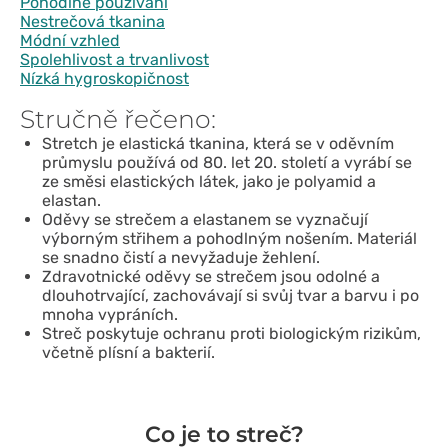
Pohodlné používání
Nestrečová tkanina
Módní vzhled
Spolehlivost a trvanlivost
Nízká hygroskopičnost
Stručně řečeno:
Stretch je elastická tkanina, která se v oděvním
průmyslu používá od 80. let 20. století a vyrábí se
ze směsi elastických látek, jako je polyamid a
elastan.
Oděvy se strečem a elastanem se vyznačují
výborným střihem a pohodlným nošením. Materiál
se snadno čistí a nevyžaduje žehlení.
Zdravotnické oděvy se strečem jsou odolné a
dlouhotrvající, zachovávají si svůj tvar a barvu i po
mnoha vypráních.
Streč poskytuje ochranu proti biologickým rizikům,
včetně plísní a bakterií.
Co je to streč?