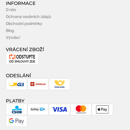
INFORMACE
O nás
Ochrana osobních údajů
Obchodní podmínky
Blog
Výrobci
VRÁCENÍ ZBOŽÍ
Odstoupení
od
smlouvy
ODESLÁNÍ
GLS
Zásilkovna
Česká
pošta
PLATBY
CSOB
GoPay
Visa
MasterCard
Apple
Pay
Google