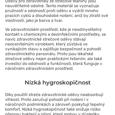
Oděvy pro zdravotníky ze strečové tkaniny jsou
neuvěřitelně odolné. Tento materiál se vyznačuje
pružností a odolností proti oděru a vydrží mnoho
pracích cyklů a dlouhodobé nošení, aniž by ztratil své
vlastnosti, jako je barva a tvar.
Ve zdravotnickém prostředí, kde je neodmyslitelný
kontakt s chemickými a dezinfekčními prostředky, se
navíc zdravotnické strečové oděvy stávají
neocenitelným výrobkem, který zůstává ve
vynikajícím stavu a zajišťuje bezpečnost a pohodlí
zdravotnického personálu. Proto jsou lékařské
strečové oděvy nejen praktickým řešením, ale také
investicí do odolnosti a funkčnosti, která funguje v
náročném zdravotnickém prostředí.
Nízká hygroskopičnost
Díky použití streče zdravotnické oděvy neabsorbují
vlhkost. Proto zaručují pohodlí při nošení i v
náročných podmínkách a zároveň poskytují tepelný
komfort. Nízká hygroskopičnost také snižuje riziko
přenosu bakterií a plísní, které mohou v důsledku