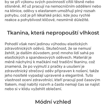
by se při výkonu svých povinností cítili těsně nebo
stísněně. Ať už pracují na nemocničním oddělení nebo
na klinice, oděvy s elastanem umožňují plný rozsah
pohybu, což je při lékařské práci, kde jsou rychlé
reakce a pohyblivost klíčové, nesmírně důležité.
Tkanina, která nepropouští vlhkost
Pohodlí však není jedinou výhodou elastických
zdravotnických oděvů. Skutečnost, že se nemusí
žehlit, je dalším důvodem, proč mnoho lidí sahá po
elastických a spandexových oděvech. Materiál je
méně náchylný k mačkání než tradiční tkaniny, což
znamená, že po vyjmutí z pračky a usušení je
zdravotnický strečový oděv připraven k nošení, takže
jeho nositelé vypadají upraveně a elegantně. Tuto
vlastnost ocení zdravotníci, kteří pracují pod časovým
tlakem, mají nabitý rozvrh a často nemají čas se najíst
nebo si v klidu vyžehlit oblečení.
Módní vzhled