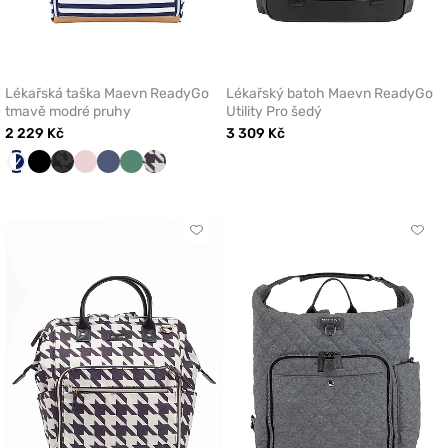
Lékařská taška Maevn ReadyGo
Lékařský batoh Maevn ReadyGo
tmavě modré pruhy
Utility Pro šedý
2 229 Kč
3 309 Kč
Bílá/Námořnická
Černá
Černý
Pastelově
Břidlicově
Světlá
Postavy
leopardí
růžová
modrá
šalvěj
Maevn
žakár
Kliknutím
Klikn
přidáte
přidá
nebo
nebo
odeberete
odeb
z
z
oblíbených
oblí