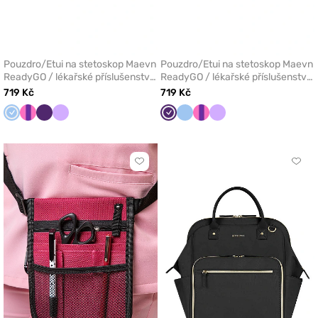
Pouzdro/Etui na stetoskop Maevn
Pouzdro/Etui na stetoskop Maevn
ReadyGO / lékařské příslušenství
ReadyGO / lékařské příslušenství
modré
lilkové
719 Kč
719 Kč
Modrá
Fuchsie/fialová
Lilkový
Levandulová
Lilkový
Modrá
Fuchsie/fialová
Levandulová
Kliknutím
Klikn
přidáte
přidá
nebo
nebo
odeberete
odeb
z
z
oblíbených
oblí