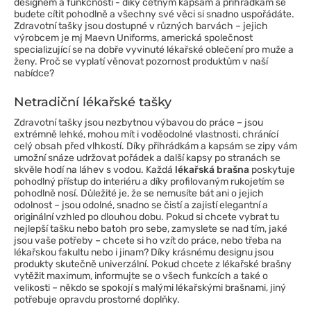
designem a funkčností - díky četným kapsám a přihrádkám se
budete cítit pohodlně a všechny své věci si snadno uspořádáte.
Zdravotní tašky jsou dostupné v různých barvách – jejich
výrobcem je mj Maevn Uniforms, americká společnost
specializující se na dobře vyvinuté lékařské oblečení pro muže a
ženy. Proč se vyplatí věnovat pozornost produktům v naší
nabídce?
Netradiční lékařské tašky
Zdravotní tašky jsou nezbytnou výbavou do práce – jsou
extrémně lehké, mohou mít i voděodolné vlastnosti, chránící
celý obsah před vlhkostí. Díky přihrádkám a kapsám se zipy vám
umožní snáze udržovat pořádek a další kapsy po stranách se
skvěle hodí na láhev s vodou. Každá
lékařská brašna
poskytuje
pohodlný přístup do interiéru a díky profilovaným rukojetím se
pohodlně nosí. Důležité je, že se nemusíte bát ani o jejich
odolnost – jsou odolné, snadno se čistí a zajistí elegantní a
originální vzhled po dlouhou dobu. Pokud si chcete vybrat tu
nejlepší tašku nebo batoh pro sebe, zamyslete se nad tím, jaké
jsou vaše potřeby – chcete si ho vzít do práce, nebo třeba na
lékařskou fakultu nebo i jinam? Díky krásnému designu jsou
produkty skutečně univerzální. Pokud chcete z lékařské brašny
vytěžit maximum, informujte se o všech funkcích a také o
velikosti – někdo se spokojí s malými lékařskými brašnami, jiný
potřebuje opravdu prostorné doplňky.