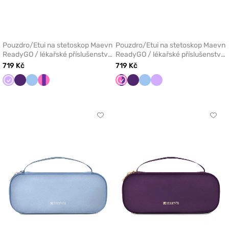
Pouzdro/Etui na stetoskop Maevn
Pouzdro/Etui na stetoskop Maevn
ReadyGO / lékařské příslušenství
ReadyGO / lékařské příslušenství
levandulové
malinové
719 Kč
719 Kč
Levandulová
Lilkový
Modrá
Fuchsie/fialová
Fuchsie/fialová
Lilkový
Modrá
Levandulová
Kliknutím
Klikn
přidáte
přidá
nebo
nebo
odeberete
odeb
z
z
oblíbených
oblí