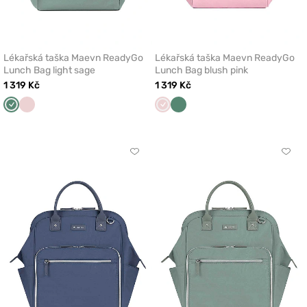
Lékařská taška Maevn ReadyGo
Lékařská taška Maevn ReadyGo
Lunch Bag light sage
Lunch Bag blush pink
1 319 Kč
1 319 Kč
Světlá
Pastelově
Pastelově
Světlá
šalvěj
růžová
růžová
šalvěj
Kliknutím
Klikn
přidáte
přidá
nebo
nebo
odeberete
odeb
z
z
oblíbených
oblí