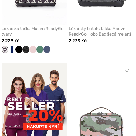
Lékařská taška Maevn ReadyGo
Lékařský batoh/taška Maevn
tvary
ReadyGo Hobo Bag šedá melanž
2 229 Kč
2 229 Kč
Postavy
Bílá/Námořnická
Černá
Černý
Pastelově
Světlá
Břidlicově
Maevn
leopardí
růžová
šalvěj
modrá
žakár
Klikn
přidá
nebo
odeb
z
oblí