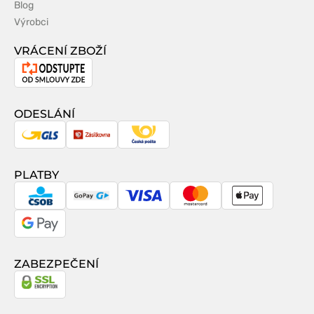
Blog
Výrobci
VRÁCENÍ ZBOŽÍ
Odstoupení
od
smlouvy
ODESLÁNÍ
GLS
Zásilkovna
Česká
pošta
PLATBY
CSOB
GoPay
Visa
MasterCard
Apple
Pay
Google
Pay
ZABEZPEČENÍ