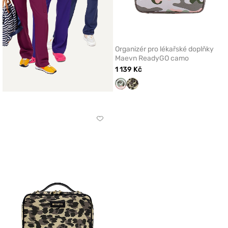
Organizér pro lékařské doplňky
Maevn ReadyGO camo
1 139 Kč
Camo
gepard
Kliknutím
přidáte
nebo
odeberete
z
oblíbených