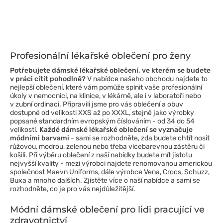
Profesionální lékařské oblečení pro ženy
Potřebujete dámské lékařské oblečení, ve kterém se budete
v práci cítit pohodlně?
V nabídce našeho obchodu najdete to
nejlepší oblečení, které vám pomůže splnit vaše profesionální
úkoly v nemocnici, na klinice, v lékárně, ale i v laboratoři nebo
v zubní ordinaci. Připravili jsme pro vás oblečení a obuv
dostupné od velikosti XXS až po XXXL, stejně jako výrobky
popsané standardním evropským číslováním - od 34 do 54
velikostí.
Každé dámské lékařské oblečení se vyznačuje
módními barvami
- sami se rozhodněte, zda budete chtít nosit
růžovou, modrou, zelenou nebo třeba vícebarevnou zástěru či
košili. Při výběru oblečení z naší nabídky budete mít jistotu
nejvyšší kvality - mezi výrobci najdete renomovanou americkou
společnost Maevn Uniforms, dále výrobce Vena,
Crocs
,
Schuzz
,
Buxa a mnoho dalších. Zjistěte více o naší nabídce a sami se
rozhodněte, co je pro vás nejdůležitější.
Módní dámské oblečení pro lidi pracující ve
zdravotnictví