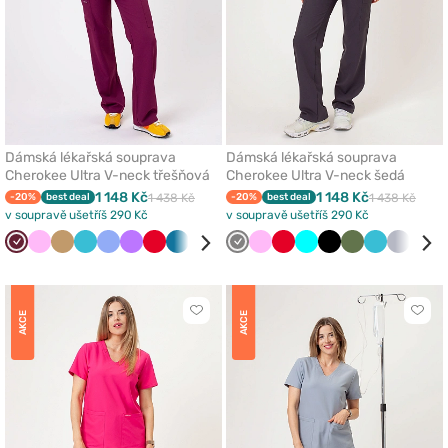
Dámská lékařská souprava
Dámská lékařská souprava
Cherokee Ultra V-neck třešňová
Cherokee Ultra V-neck šedá
1 148 Kč
1 148 Kč
-20%
best deal
1 438 Kč
-20%
best deal
1 438 Kč
v soupravě ušetříš 290 Kč
v soupravě ušetříš 290 Kč
Třešňová
Růžová
Béžová
Mořsky
Klasicky
Fialová
Červená
Karaibsky
Bílá
Černá
Šedá
Zelená
Růžová
Olivková
Červená
Tyrkysová
Tyrkysová
Šedá
Černá
Královsky
Olivková
Námořnická
Mořsky
Světle
Světle
Tře
modrá
modrá
modrá
modrá
modř
modrá
šedá
šedá
Kliknutím
Klikn
AKCE
AKCE
přidáte
přidá
nebo
nebo
odeberete
odeb
z
z
oblíbených
oblí