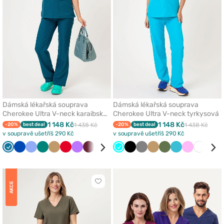
Dámská lékařská souprava
Dámská lékařská souprava
Cherokee Ultra V-neck karaibsky
Cherokee Ultra V-neck tyrkysová
modrá
1 148 Kč
1 148 Kč
-20%
best deal
1 438 Kč
-20%
best deal
1 438 Kč
v soupravě ušetříš 290 Kč
v soupravě ušetříš 290 Kč
Karaibsky
Královsky
Klasicky
Zelená
Béžová
Červená
Fialová
Třešňová
Růžová
Námořnická
Tyrkysová
Šedá
Černá
Bílá
Šedá
Světle
Béžová
Tyrkysová
Olivková
Černá
Mořsky
Olivková
Růžová
Mořsky
Bílá
Čer
modrá
modrá
modrá
modř
šedá
modrá
modrá
Kliknutím
AKCE
přidáte
nebo
odeberete
z
oblíbených