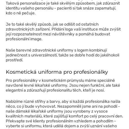
Taková personalizace je také skvělým způsobem, jak zdůraznit
identitu vašeho personálu - pacienti si tak snáze zapamatují,
kdo o ně pečuje.
Je to také skvělý způsob, jak se odlišit od ostatních
zdravotnických zařízení. Přidání loga vaší instituce může zvýšit
její rozpoznatelnost mezi návštěvníky a pomáhá budovat
profesionální image.
Naše barevné zdravotnické uniformy s logem kombinují
jedinečnost s univerzálností, takže se dobře hodí do jakéhokoli
prostředí.
Kosmetická uniforma pro profesionálky
Pro profesionálky v kosmetickém průmyslu máme speciálně
navržené levné lékařské uniformy. Jsou nejen funkční, ale také
elegantní a zdůrazňují profesionalitu těch, kteří je nosí.
Nabízíme různé střihy a barvy, aby si každá profesionálka našla
něco, co jí bude vyhovovat. Nezapomněli jsme ani na pohodlí -
naše dámské lékařské uniformy jsou vyrobeny z vysoce
kvalitních materiálů, které zajišťují komfort po celý pracovní den.
Překvapte své klienty profesionálním vzhledem a pohodlím -
vyberte si uniformu, která udělá dojem a zvýší uznání vašeho