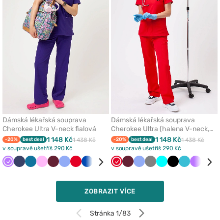
oblíbených
oblí
Dámská lékařská souprava
Dámská lékařská souprava
Cherokee Ultra V-neck fialová
Cherokee Ultra (halena V-neck,
Cargo kalhoty) červená
1 148 Kč
1 148 Kč
-20%
best deal
1 438 Kč
-20%
best deal
1 438 Kč
v soupravě ušetříš 290 Kč
v soupravě ušetříš 290 Kč
Fialová
Námořnická
Karaibsky
Růžová
Třešňová
Klasicky
Červená
Královsky
Šedá
Černá
Červená
Olivková
Třešňová
Béžová
Klasicky
Zelená
Šedá
Světle
Tyrkysová
Tyrkysová
Černá
Mořsky
Mořsky
Bílá
Fialová
Zele
modř
modrá
modrá
modrá
modrá
šedá
modrá
modrá
ZOBRAZIT VÍCE
Stránka 1/83