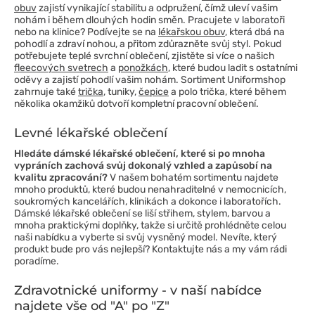
obuv
zajistí vynikající stabilitu a odpružení, čímž uleví vašim
nohám i během dlouhých hodin směn. Pracujete v laboratoři
nebo na klinice? Podívejte se na
lékařskou obuv
, která dbá na
pohodlí a zdraví nohou, a přitom zdůrazněte svůj styl. Pokud
potřebujete teplé svrchní oblečení, zjistěte si více o našich
fleecových svetrech
a
ponožkách
, které budou ladit s ostatními
oděvy a zajistí pohodlí vašim nohám. Sortiment Uniformshop
zahrnuje také
trička
, tuniky,
čepice
a polo trička, které během
několika okamžiků dotvoří kompletní pracovní oblečení.
Levné lékařské oblečení
Hledáte dámské lékařské oblečení, které si po mnoha
vypráních zachová svůj dokonalý vzhled a zapůsobí na
kvalitu zpracování?
V našem bohatém sortimentu najdete
mnoho produktů, které budou nenahraditelné v nemocnicích,
soukromých kancelářích, klinikách a dokonce i laboratořích.
Dámské lékařské oblečení se liší střihem, stylem, barvou a
mnoha praktickými doplňky, takže si určitě prohlédněte celou
naši nabídku a vyberte si svůj vysněný model. Nevíte, který
produkt bude pro vás nejlepší? Kontaktujte nás a my vám rádi
poradíme.
Zdravotnické uniformy - v naší nabídce
najdete vše od "A" po "Z"