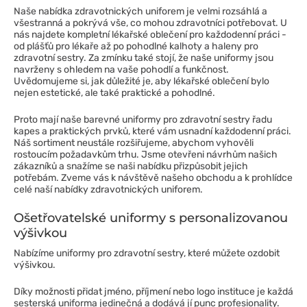
Naše nabídka zdravotnických uniforem je velmi rozsáhlá a
všestranná a pokrývá vše, co mohou zdravotníci potřebovat. U
nás najdete kompletní lékařské oblečení pro každodenní práci -
od plášťů pro lékaře až po pohodlné kalhoty a haleny pro
zdravotní sestry. Za zmínku také stojí, že naše uniformy jsou
navrženy s ohledem na vaše pohodlí a funkčnost.
Uvědomujeme si, jak důležité je, aby lékařské oblečení bylo
nejen estetické, ale také praktické a pohodlné.
Proto mají naše barevné uniformy pro zdravotní sestry řadu
kapes a praktických prvků, které vám usnadní každodenní práci.
Náš sortiment neustále rozšiřujeme, abychom vyhověli
rostoucím požadavkům trhu. Jsme otevřeni návrhům našich
zákazníků a snažíme se naši nabídku přizpůsobit jejich
potřebám. Zveme vás k návštěvě našeho obchodu a k prohlídce
celé naší nabídky zdravotnických uniforem.
Ošetřovatelské uniformy s personalizovanou
výšivkou
Nabízíme uniformy pro zdravotní sestry, které můžete ozdobit
výšivkou.
Díky možnosti přidat jméno, příjmení nebo logo instituce je každá
sesterská uniforma jedinečná a dodává jí punc profesionality.