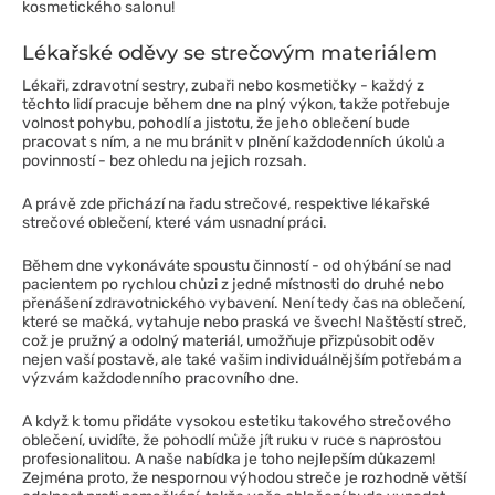
kosmetického salonu!
Lékařské oděvy se strečovým materiálem
Lékaři, zdravotní sestry, zubaři nebo kosmetičky - každý z
těchto lidí pracuje během dne na plný výkon, takže potřebuje
volnost pohybu, pohodlí a jistotu, že jeho oblečení bude
pracovat s ním, a ne mu bránit v plnění každodenních úkolů a
povinností - bez ohledu na jejich rozsah.
A právě zde přichází na řadu strečové, respektive lékařské
strečové oblečení, které vám usnadní práci.
Během dne vykonáváte spoustu činností - od ohýbání se nad
pacientem po rychlou chůzi z jedné místnosti do druhé nebo
přenášení zdravotnického vybavení. Není tedy čas na oblečení,
které se mačká, vytahuje nebo praská ve švech! Naštěstí streč,
což je pružný a odolný materiál, umožňuje přizpůsobit oděv
nejen vaší postavě, ale také vašim individuálnějším potřebám a
výzvám každodenního pracovního dne.
A když k tomu přidáte vysokou estetiku takového strečového
oblečení, uvidíte, že pohodlí může jít ruku v ruce s naprostou
profesionalitou. A naše nabídka je toho nejlepším důkazem!
Zejména proto, že nespornou výhodou streče je rozhodně větší