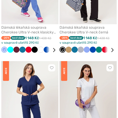
Dámská lékařská souprava
Dámská lékařská souprava
Cherokee Ultra V-neck klasicky
Cherokee Ultra V-neck černá
modrá
1 148 Kč
1 148 Kč
-20%
best deal
1 438 Kč
-20%
best deal
1 438 Kč
v soupravě ušetříš 290 Kč
v soupravě ušetříš 290 Kč
Klasicky
Tyrkysová
Třešňová
Karaibsky
Červená
Černá
Bílá
Královsky
Olivková
Béžová
Černá
Zelená
Béžová
Šedá
Karaibsky
Fialová
Světle
Světle
Klasicky
Růžová
Královsky
Mořsky
Zelená
Námořnic
Červená
Růž
modrá
modrá
modrá
modrá
šedá
šedá
modrá
modrá
modrá
modř
Kliknutím
Klikn
AKCE
AKCE
přidáte
přidá
nebo
nebo
odeberete
odeb
z
z
oblíbených
oblí