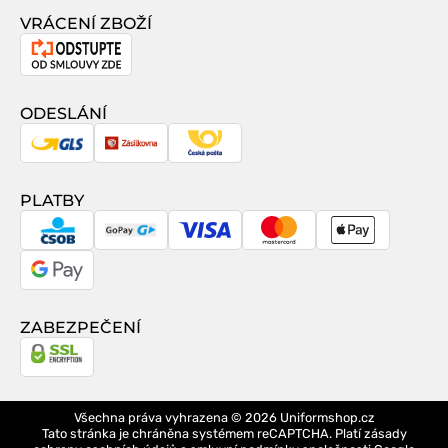
VRÁCENÍ ZBOŽÍ
Odstoupení
od
smlouvy
ODESLÁNÍ
GLS
Zásilkovna
Česká
pošta
PLATBY
CSOB
GoPay
Visa
MasterCard
Apple
Pay
Google
Pay
ZABEZPEČENÍ
Všechna práva vyhrazena © 2026
Uniformshop.cz
Tato stránka je chráněna systémem reCAPTCHA. Platí
zásady