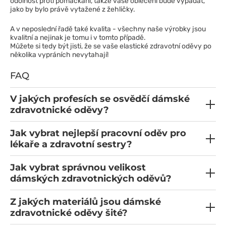
odolnost proti pomačkání, takže vaše oblečení bude vypadat,
jako by bylo právě vytažené z žehličky.
A v neposlední řadě také kvalita - všechny naše výrobky jsou
kvalitní a nejinak je tomu i v tomto případě.
Můžete si tedy být jisti, že se vaše elastické zdravotní oděvy po
několika vypráních nevytahají!
FAQ
V jakých profesích se osvědčí dámské
zdravotnické oděvy?
Jak vybrat nejlepší pracovní oděv pro
lékaře a zdravotní sestry?
Jak vybrat správnou velikost
dámských zdravotnických oděvů?
Z jakých materiálů jsou dámské
zdravotnické oděvy šité?