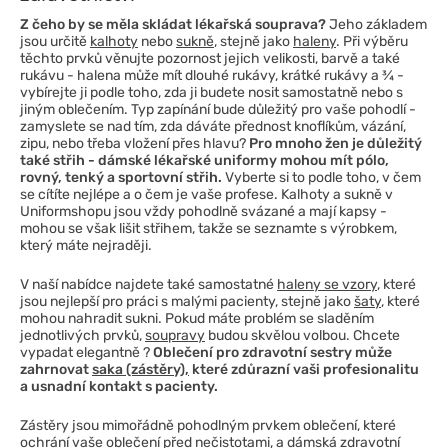
Z čeho by se měla skládat lékařská souprava?
Jeho základem
jsou určitě
kalhoty
nebo
sukně
, stejně jako
haleny
. Při výběru
těchto prvků věnujte pozornost jejich velikosti, barvě a také
rukávu - halena může mít dlouhé rukávy, krátké rukávy a ¾ -
vybírejte ji podle toho, zda ji budete nosit samostatně nebo s
jiným oblečením. Typ zapínání bude důležitý pro vaše pohodlí -
zamyslete se nad tím, zda dáváte přednost knoflíkům, vázání,
zipu, nebo třeba vložení přes hlavu?
Pro mnoho žen je důležitý
také střih - dámské lékařské uniformy mohou mít pólo,
rovný, tenký a sportovní střih.
Vyberte si to podle toho, v čem
se cítíte nejlépe a o čem je vaše profese. Kalhoty a sukně v
Uniformshopu jsou vždy pohodlně svázané a mají kapsy -
mohou se však lišit střihem, takže se seznamte s výrobkem,
který máte nejraději.
V naší nabídce najdete také samostatné
haleny se vzory
, které
jsou nejlepší pro práci s malými pacienty, stejně jako
šaty
, které
mohou nahradit sukni. Pokud máte problém se sladěním
jednotlivých prvků,
soupravy
budou skvělou volbou. Chcete
vypadat elegantně ?
Oblečení pro zdravotní sestry může
zahrnovat
saka (zástěry),
které zdůrazní vaši profesionalitu
a usnadní kontakt s pacienty.
Zástěry jsou mimořádně pohodlným prvkem oblečení, které
ochrání vaše oblečení před nečistotami, a
dámská zdravotní