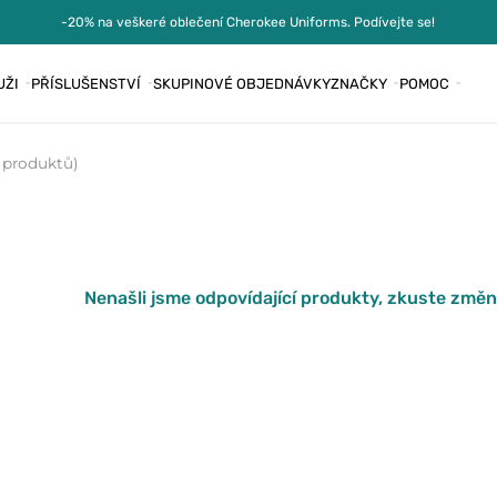
-20% na veškeré oblečení Cherokee Uniforms. Podívejte se!
UŽI
PŘÍSLUŠENSTVÍ
SKUPINOVÉ OBJEDNÁVKY
ZNAČKY
POMOC
 produktů)
Nenašli jsme odpovídající produkty, zkuste změni