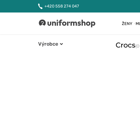
+420 558 274 047
ŽENY
M
Uniformshop
Crocs
Výrobce
(0