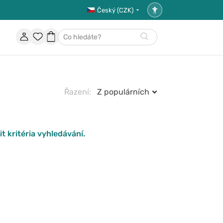
Český (CZK)
Nastavení
přístupnosti
Účet
Oblíbené
Nákupní
Hledat
položky
košík
Řazení:
Z populárních
t kritéria vyhledávání.