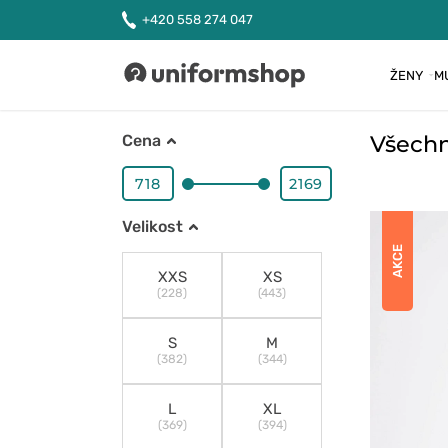
+420 558 274 047
ŽENY
M
Uniformshop
Všechn
Cena
Velikost
AKCE
XXS
XS
(228)
(443)
S
M
(382)
(344)
L
XL
(369)
(394)