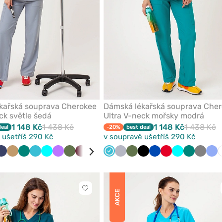
kařská souprava Cherokee
Dámská lékařská souprava Che
ck světle šedá
Ultra V-neck mořsky modrá
1 148 Kč
1 438 Kč
1 148 Kč
1 438 Kč
deal
-20%
best deal
 ušetříš 290 Kč
v soupravě ušetříš 290 Kč
y
dá
Námořnická
Béžová
Zelená
Mořsky
Tyrkysová
Fialová
Olivková
Třešňová
Bílá
Červená
Mořsky
Královsky
Světle
Černá
Olivková
Karaibsky
Černá
Růžová
Královsky
Červená
Tyrkysová
Zelená
Šedá
Kla
modř
modrá
modrá
modrá
šedá
modrá
modrá
mo
Kliknutím
AKCE
přidáte
nebo
odeberete
z