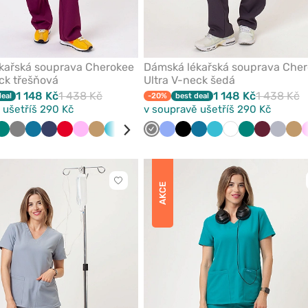
kařská souprava Cherokee
Dámská lékařská souprava Che
ck třešňová
Ultra V-neck šedá
1 148 Kč
1 438 Kč
1 148 Kč
1 438 Kč
deal
-20%
best deal
 ušetříš 290 Kč
v soupravě ušetříš 290 Kč
vková
Zelená
Šedá
Karaibsky
Námořnická
Červená
Růžová
Béžová
Mořsky
Černá
Bílá
Šedá
Královsky
Klasicky
Tyrkysová
Černá
Klasicky
Karaibsky
Fialová
Mořsky
Bílá
Zelená
Třešňová
Světle
Bé
modrá
modř
modrá
modrá
modrá
modrá
modrá
modrá
šedá
Kliknutím
AKCE
přidáte
nebo
odeberete
z
oblíbených