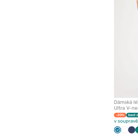
Dámská lé
Ultra V-n
-20%
best 
v soupravě
Karaibsky
Bílá
Ná
modrá
mo