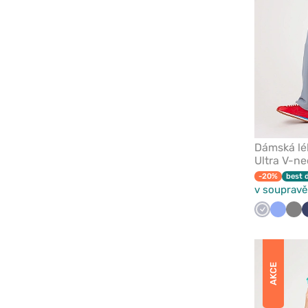
Dámská lé
Ultra V-ne
-20%
best 
v soupravě
Světle
Klasick
Še
šedá
modrá
AKCE