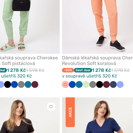
kařská souprava Cherokee
Dámská lékařská souprava Che
 Soft pistáciová
Revolution Soft koralová
1 278 Kč
1 598 Kč
1 278 Kč
1 598 Kč
deal
-20%
best deal
 ušetříš 320 Kč
v soupravě ušetříš 320 Kč
ická
alová
Klasicky
Černá
Královsky
Šedá
Karaibsky
Třešňová
Koralová
Královsky
Karaibsky
Pistáciová
Šedá
Černá
Třešňová
Námořnick
Klasick
modrá
modrá
modrá
modrá
modrá
modř
modrá
Kliknutím
AKCE
přidáte
nebo
odeberete
z
oblíbených