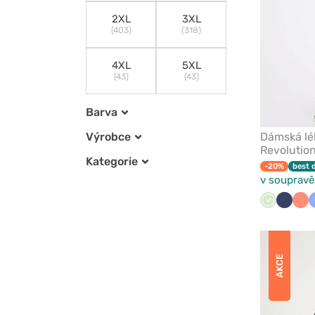
2XL
3XL
(403)
(318)
4XL
5XL
(43)
(43)
Barva
Dámská lé
Výrobce
Revolution
Kategorie
-20%
best 
v soupravě
Pistáciová
Námořn
Kor
modř
AKCE