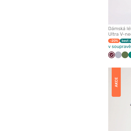
Dámská lé
Ultra V-ne
-20%
best 
v soupravě
Třešňová
Světle
Oli
šedá
AKCE