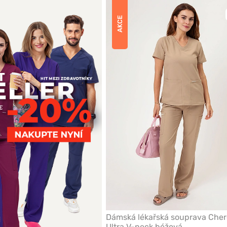
AKCE
Dámská lékařská souprava Che
Ultra V-neck béžová