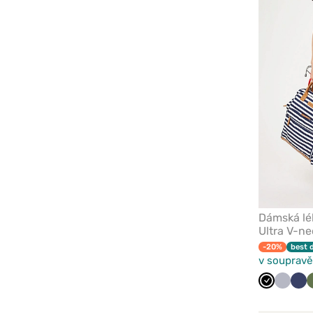
Dámská lé
Ultra V-ne
-20%
best 
v soupravě
Černá
Světle
Ná
šedá
mo