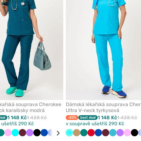
oblíbených
kařská souprava Cherokee
Dámská lékařská souprava Che
eck karaibsky modrá
Ultra V-neck tyrkysová
1 148 Kč
1 438 Kč
1 148 Kč
1 438 Kč
deal
-20%
best deal
 ušetříš 290 Kč
v soupravě ušetříš 290 Kč
mořnická
Zelená
Růžová
Tyrkysová
Třešňová
Fialová
Černá
Královsky
Klasicky
Světle
Šedá
Tyrkysová
Olivková
Béžová
Mořsky
Zelená
Béžová
Červená
Červená
Královsky
Třešňová
Mořsky
Fialová
Růžov
Čer
dř
modrá
modrá
šedá
modrá
modrá
modrá