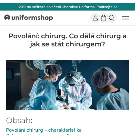
-20% na veškeré oblečení Cherokee Uniforms. Podívejte se!
Účet
Nákupní
Otevř
Uniformshop
nebo
košík
zavří
mobil
Povolání: chirurg. Co dělá chirurg a
men
jak se stát chirurgem?
Obsah:
Povolání chirurg – charakteristika