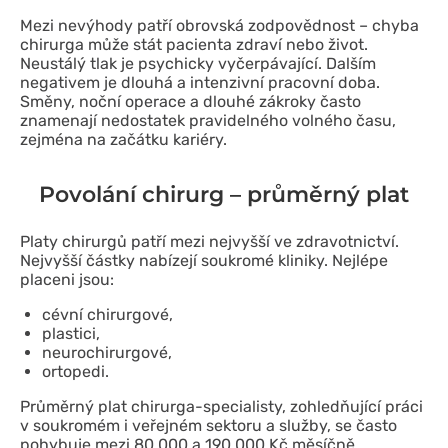
Mezi nevýhody patří obrovská zodpovědnost – chyba
chirurga může stát pacienta zdraví nebo život.
Neustálý tlak je psychicky vyčerpávající. Dalším
negativem je dlouhá a intenzivní pracovní doba.
Směny, noční operace a dlouhé zákroky často
znamenají nedostatek pravidelného volného času,
zejména na začátku kariéry.
Povolání chirurg – průměrný plat
Platy chirurgů patří mezi nejvyšší ve zdravotnictví.
Nejvyšší částky nabízejí soukromé kliniky. Nejlépe
placeni jsou:
cévní chirurgové,
plastici,
neurochirurgové,
ortopedi.
Průměrný plat chirurga-specialisty, zohledňující práci
v soukromém i veřejném sektoru a služby, se často
pohybuje mezi 80 000 a 190 000 Kč měsíčně.