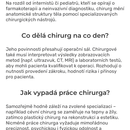
Na rozdíl od internistů či pediatrů, kteří se opírají o
farmakoterapii a neinvazivní diagnostiku, chirurg mění
anatomické struktury těla pomocí specializovaných
chirurgických nástrojů.
Co dělá chirurg na co den?
Jeho povinnosti přesahují operační sál. Chirurgové
také musí interpretovat výsledky zobrazovacích
metod (např. ultrazvuk, CT, MRI) a laboratorních testů,
aby mohli pacienta kvalifikovat k operaci. Rozhodují o
nutnosti provedení zákroku, hodnotí rizika i přínosy
pro pacienta.
Jak vypadá práce chirurga?
Samozřejmě hodně záleží na zvolené specializaci –
například cévní chirurg se zaměřuje na tepny a žíly,
zatímco plastický chirurg na rekonstrukci a estetiku.
Nicméně práce chirurga vyžaduje mimořádnou
preciznost, psychickou i fyzickou odolnost a