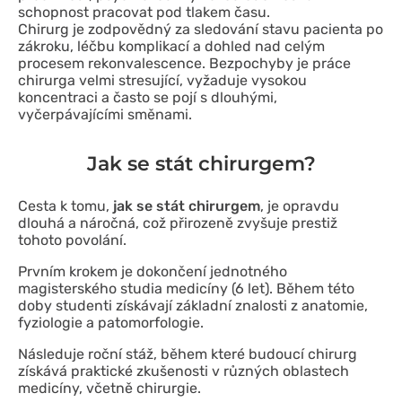
schopnost pracovat pod tlakem času.
Chirurg je zodpovědný za sledování stavu pacienta po
zákroku, léčbu komplikací a dohled nad celým
procesem rekonvalescence. Bezpochyby je práce
chirurga velmi stresující, vyžaduje vysokou
koncentraci a často se pojí s dlouhými,
vyčerpávajícími směnami.
Jak se stát chirurgem?
Cesta k tomu,
jak se stát chirurgem
, je opravdu
dlouhá a náročná, což přirozeně zvyšuje prestiž
tohoto povolání.
Prvním krokem je dokončení jednotného
magisterského studia medicíny (6 let). Během této
doby studenti získávají základní znalosti z anatomie,
fyziologie a patomorfologie.
Následuje roční stáž, během které budoucí chirurg
získává praktické zkušenosti v různých oblastech
medicíny, včetně chirurgie.