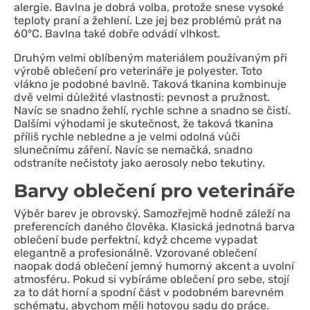
alergie. Bavlna je dobrá volba, protože snese vysoké
teploty praní a žehlení. Lze jej bez problémů prát na
60°C. Bavlna také dobře odvádí vlhkost.
Druhým velmi oblíbeným materiálem používaným při
výrobě oblečení pro veterináře je polyester. Toto
vlákno je podobné bavlně. Taková tkanina kombinuje
dvě velmi důležité vlastnosti: pevnost a pružnost.
Navíc se snadno žehlí, rychle schne a snadno se čistí.
Dalšími výhodami je skutečnost, že taková tkanina
příliš rychle nebledne a je velmi odolná vůči
slunečnímu záření. Navíc se nemačká, snadno
odstraníte nečistoty jako aerosoly nebo tekutiny.
Barvy oblečení pro veterináře
Výběr barev je obrovský. Samozřejmě hodně záleží na
preferencích daného člověka. Klasická jednotná barva
oblečení bude perfektní, když chceme vypadat
elegantně a profesionálně. Vzorované oblečení
naopak dodá oblečení jemný humorný akcent a uvolní
atmosféru. Pokud si vybíráme oblečení pro sebe, stojí
za to dát horní a spodní část v podobném barevném
schématu, abychom měli hotovou sadu do práce.