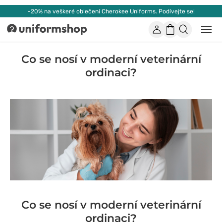
-20% na veškeré oblečení Cherokee Uniforms. Podívejte se!
Účet
Nákupní
Otevř
Uniformshop
nebo
košík
zavří
mobil
Co se nosí v moderní veterinární
men
ordinaci?
Co se nosí v moderní veterinární
ordinaci?