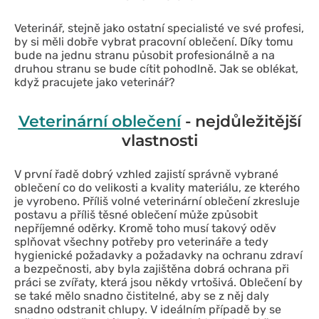
Veterinář, stejně jako ostatní specialisté ve své profesi,
by si měli dobře vybrat pracovní oblečení. Díky tomu
bude na jednu stranu působit profesionálně a na
druhou stranu se bude cítit pohodlně. Jak se oblékat,
když pracujete jako veterinář?
Veterinární oblečení
- nejdůležitější
vlastnosti
V první řadě dobrý vzhled zajistí správně vybrané
oblečení co do velikosti a kvality materiálu, ze kterého
je vyrobeno. Příliš volné veterinární oblečení zkresluje
postavu a příliš těsné oblečení může způsobit
nepříjemné oděrky. Kromě toho musí takový oděv
splňovat všechny potřeby pro veterináře a tedy
hygienické požadavky a požadavky na ochranu zdraví
a bezpečnosti, aby byla zajištěna dobrá ochrana při
práci se zvířaty, která jsou někdy vrtošivá. Oblečení by
se také mělo snadno čistitelné, aby se z něj daly
snadno odstranit chlupy. V ideálním případě by se