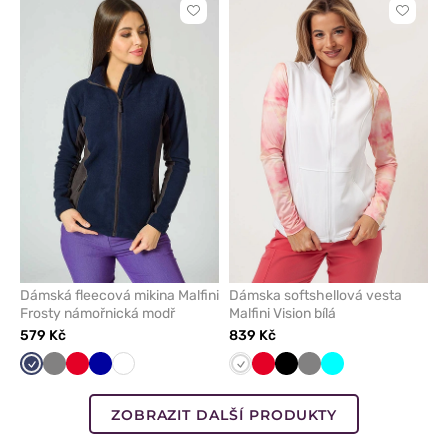
Kliknutím
Kliknut
přidáte
přidáte
nebo
nebo
odeberete
odeber
z
z
oblíbených
oblíben
Dámská fleecová mikina Malfini
Dámska softshellová vesta
Frosty námořnická modř
Malfini Vision bílá
579 Kč
839 Kč
Námořnická
Šedá
Červená
Tmavě
Bílá
Bílá
Červená
Černá
Šedá
Tyrkysová
modř
modrá
ZOBRAZIT DALŠÍ PRODUKTY