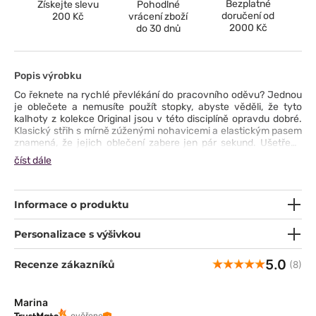
Bezplatné
Získejte slevu
Pohodlné
doručení od
200 Kč
vrácení zboží
2000 Kč
do 30 dnů
Popis výrobku
Co řeknete na rychlé převlékání do pracovního oděvu? Jednou
je oblečete a nemusíte použít stopky, abyste věděli, že tyto
kalhoty z kolekce Original jsou v této disciplíně opravdu dobré.
Klasický střih s mírně zúženými nohavicemi a elastickým pasem
znamená, že jejich oblečení zabere jen pár sekund. Ušetřený
čas můžete věnovat testování dalších předností tohoto modelu
číst dále
- materiál šetrný k pokožce, snadná údržba (praní i na 70°C), dvě
prostorné kapsy na telefon a pomůcky a zajímavý design, který
kalhoty doprovází. Vás mohou také skvěle doprovázet.
Informace o produktu
Personalizace s výšivkou
5.0
Recenze zákazníků
(8)
Marina
ověřeno