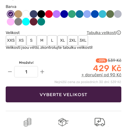
Barva
Bakłażanowy
Beżowy
Ciemny
Czarny
Czerwony
Fioletowy
Granatowy
Jasny
Karaibski
Klasyczny
Królewski
Morski
Oliwkow
Popie
Biały
granat
zielony
błękit
błękit
granat
błękit
Różowy
Szary
Turkus
Wiśniowy
Zielony
Velikost
Tabulka velikostí
XXS
XS
S
M
L
XL
2XL
3XL
Velikosti jsou větší, zkontrolujte tabulku velikostí!
539 Kč
-20%
Množství
429 Kč
−
+
+ doručení od 90 Kč
Nejnižší cena za posledních 30 dní: 539 Kč
VYBERTE VELIKOST