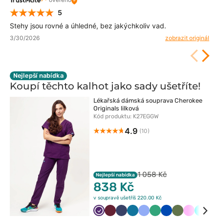
5
Stehy jsou rovné a úhledné, bez jakýchkoliv vad.
3/30/2026
zobrazit originál
Nejlepší nabídka
Koupí těchto kalhot jako sady
ušetříte!
Lékařská dámská souprava Cherokee
Originals lilková
Kód produktu: K27EGGW
4.9
(10)
1 058 Kč
Nejlepší nabídka
838 Kč
v soupravě ušetříš 220.00 Kč
Bakłażanowy
Wiśniowy
Ciemny
Karaibski
Klasyczny
Jasny
Królewski
Oliwkowy
Różowy
Turku
Fi