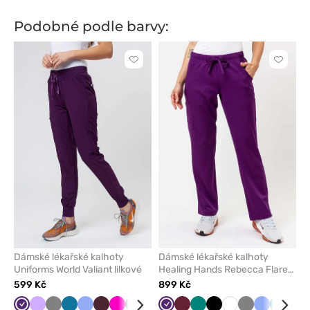
granat
błękit
błękit
zielony
granat
Podobné podle barvy:
Kliknutím
Kliknut
přidáte
přidáte
nebo
nebo
odeberete
odeber
z
z
oblíbených
oblíben
Dámské lékařské kalhoty
Dámské lékařské kalhoty
Uniforms World Valiant lilkové
Healing Hands Rebecca Flare
lilkové
599 Kč
899 Kč
Lilkový
Levandulová
Šedá
Karaibsky
Klasicky
Burgundová
Malinová
Námořnická
Zelená
Mořsky
Lilkový
Královsky
Třešňová
Černá
Zelená
Olivková
Černá
Bílá
Šedá
Klasicky
Karaibs
Nám