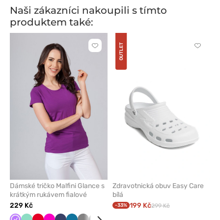
Naši zákazníci nakoupili s tímto
produktem také:
OUTLET
Kliknutím
Kliknut
přidáte
přidáte
nebo
nebo
odeberete
odeber
z
z
oblíbených
oblíben
Dámské tričko Malfini Glance s
Zdravotnická obuv Easy Care
krátkým rukávem fialové
bílá
229 Kč
199 Kč
-33%
299 Kč