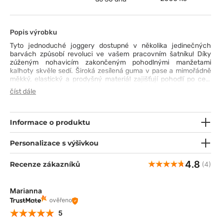
Popis výrobku
Tyto jednoduché joggery dostupné v několika jedinečných
barvách způsobí revoluci ve vašem pracovním šatníku! Díky
zúženým nohavicím zakončeným pohodlnými manžetami
kalhoty skvěle sedí. Široká zesílená guma v pase a mimořádně
měkký, elastický a prodyšný materiál zajišťují pohodlí po celé
hodiny. K tomu mají kalhoty až 5 kapes, včetně dvojité cargo
číst dále
kapsy – nezbytné pracovní pomůcky můžete mít vždy po ruce.
Jste připravena změnit svůj zdravotnický outfit?
Informace o produktu
Personalizace s výšivkou
4.8
Recenze zákazníků
(4)
Marianna
ověřeno
5