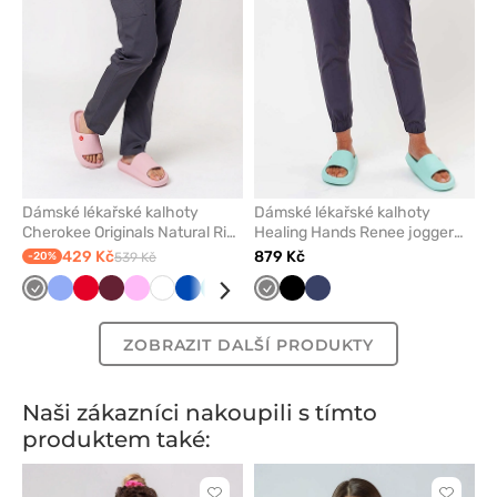
Dámské lékařské kalhoty
Dámské lékařské kalhoty
Cherokee Originals Natural Rise
Healing Hands Renee jogger
šedé
šedé
429 Kč
879 Kč
-20%
539 Kč
Šedá
Klasicky
Červená
Třešňová
Růžová
Bílá
Královsky
Mořsky
Tyrkysová
Světle
Šedá
Námořnická
Černá
Béžová
Námořnická
Fialová
Tmavě
Zelená
Lilkový
Světle
Čer
modrá
modrá
modrá
šedá
modř
modř
modrá
zelená
ZOBRAZIT DALŠÍ PRODUKTY
Naši zákazníci nakoupili s tímto
produktem také: