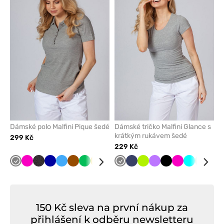
nebo
nebo
odeberete
odeber
z
z
oblíbených
oblíben
Dámské polo Malfini Pique šedé
Dámské tričko Malfini Glance s
krátkým rukávem šedé
299 Kč
229 Kč
Šedá
Malinová
Antracitový
Tmavě
Lazurová
Hnědá
Zelené
Žlutá
Námořnická
Modrá
Šedá
Oranžová
Námořnická
Růžová
Limetková
Tyrkysová
Fialová
Fialová
Černá
Černá
Malinová
Červená
Tyrkysová
Tmavě
Mátová
Mát
Kar
melanž
modrá
jablko
modř
modř
modrá
mod
150 Kč sleva na první nákup za
přihlášení k odběru newsletteru