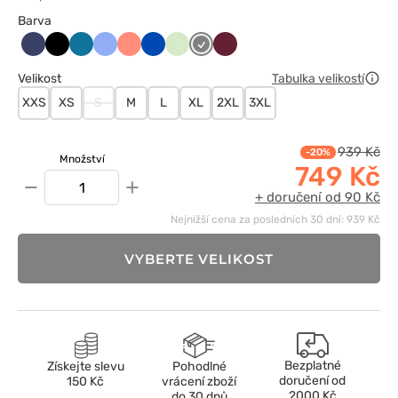
Barva
Ciemny
Czarny
Karaibski
Klasyczny
Koralowy
Królewski
Pistacjowy
Szary
Wiśniowy
granat
błękit
błękit
granat
Velikost
Tabulka velikostí
XXS
XS
S
M
L
XL
2XL
3XL
939 Kč
-20%
Množství
749 Kč
−
+
+ doručení od 90 Kč
Nejnižší cena za posledních 30 dní: 939 Kč
VYBERTE VELIKOST
Bezplatné
Získejte slevu
Pohodlné
doručení od
150 Kč
vrácení zboží
2000 Kč
do 30 dnů