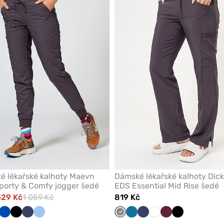
nebo
odeberete
z
oblíbených
é lékařské kalhoty Maevn
Dámské lékařské kalhoty Dick
porty & Comfy jogger šedé
EDS Essential Mid Rise šedé
529 Kč
1 059 Kč
819 Kč
ivková
Královsky
Černá
Námořnická
Modrá
Šedá
Karaibsky
Námořnická
Bílá
Třešňová
Černá
modrá
modř
modrá
modř