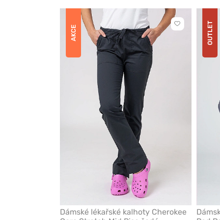
OUTLET
Kliknutím
AKCE
přidáte
nebo
odeberete
z
oblíbených
Dámské lékařské kalhoty Cherokee
Dámsk