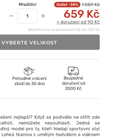
1 059 Kč
Množství
-38%
659 Kč
−
+
+ doručení od 90 Kč
Nejnižší cena za posledních 30 dní: 527 Kč
VYBERTE VELIKOST
Bezplatné
Pohodlné vrácení
doručení od
zboží do 30 dnů
2000 Kč
šení nejlepší? Když se podíváte na střih zde
kalhot, nemůžete nesouhlasit. Jedná se
ný model pro ty, kteří hledají sportovní styl
i. Lehká tkanina s umělým hedvábím a vláknem