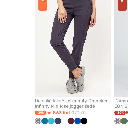
nebo
odeberete
z
oblíbených
Dámské lékařské kalhoty Cherokee
Dámsk
Infinity Mid Rise jogger šedé
EON S
od 863 Kč
1 079 Kč
-20%
-50%
Šedá
Karaibsky
Mořsky
Námořnická
Bílá
Třešňová
Královsky
Černá
Šedá
Ol
modrá
modrá
modř
modrá