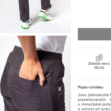
Získejte slevu
150 Kč
Popis výrobku
Jsou jednoduchá ře
prezentovaných 
o mimořádně pohodl
a volnost při prác