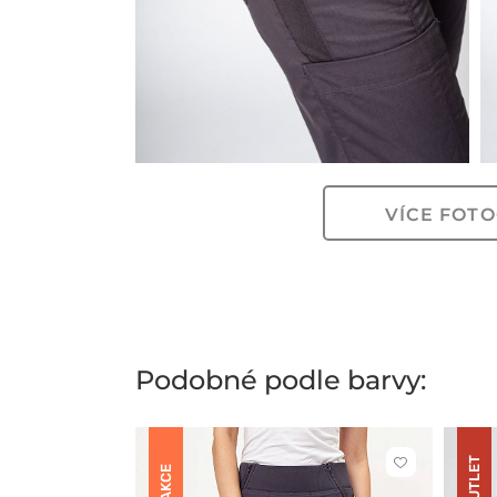
VÍCE FOTO
Podobné podle barvy:
OUTLET
Kliknutím
AKCE
přidáte