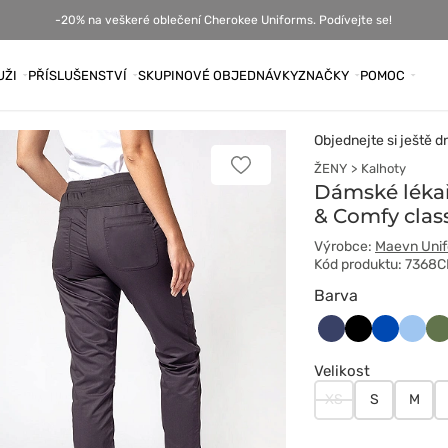
-20% na veškeré oblečení Cherokee Uniforms. Podívejte se!
UŽI
PŘÍSLUŠENSTVÍ
SKUPINOVÉ OBJEDNÁVKY
ZNAČKY
POMOC
Objednejte si ještě d
ŽENY
Kalhoty
Přidat
k
Dámské léka
oblíbeným
& Comfy clas
položkám
Výrobce:
Maevn Uni
Kód produktu: 7368
Barva
Ciemny
Czarny
Królewski
Niebie
Ol
granat
granat
Velikost
XS
S
M