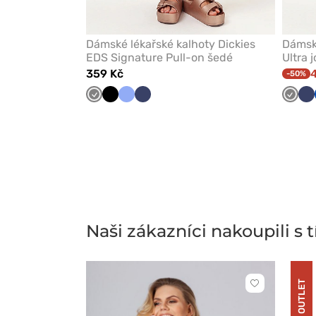
Dámské lékařské kalhoty Dickies
Dámské
EDS Signature Pull-on šedé
Ultra 
359 Kč
4
-50%
Šedá
Černá
Klasicky
Námořnická
Šedá
Ná
modrá
modř
m
Naši zákazníci nakoupili s
OUTLET
Kliknutím
přidáte
nebo