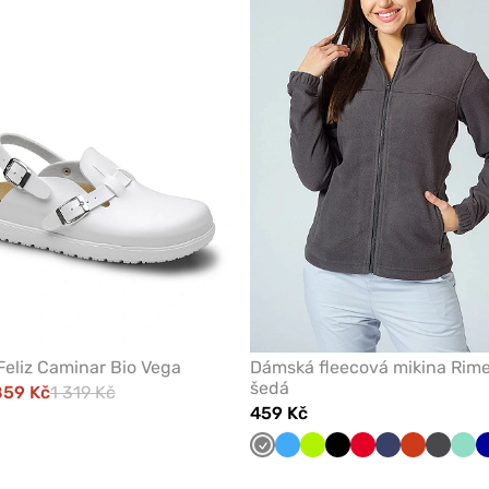
odeberete
z
oblíbených
eliz Caminar Bio Vega
Dámská fleecová mikina Rim
šedá
859 Kč
1 319 Kč
459 Kč
o
Šedá
Lazurová
Limetková
Černá
Červená
Námořnická
Oranžová
Grafito
Mát
ga
modř
niatario