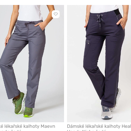
Kliknutím
přidáte
nebo
odeberete
z
oblíbených
é lékařské kalhoty Maevn
Dámské lékařské kalhoty Hea