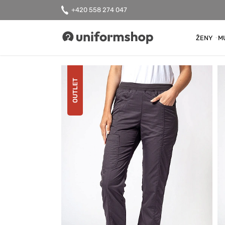
+420 558 274 047
ŽENY
M
Uniformshop
OUTLET