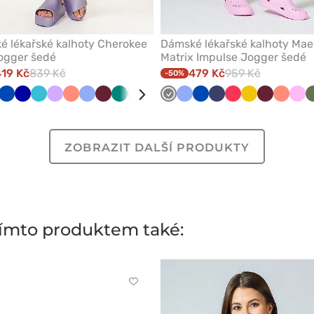
 lékařské kalhoty Cherokee
Dámské lékařské kalhoty Ma
jogger šedé
Matrix Impulse Jogger šedé
19 Kč
839 Kč
479 Kč
959 Kč
-50%
mořnická
Královsky
Tmavě
Mořsky
Levandulová
Koralová
Klasicky
Třešňová
Zelená
Béžová
Černá
Šedá
Klasicky
Královsky
Námořnická
Melounová
Žlutá
Třešňová
Koralov
Růž
odř
modrá
modrá
modrá
modrá
modrá
modrá
modř
ZOBRAZIT DALŠÍ PRODUKTY
 tímto produktem také:
Kliknutím
přidáte
nebo