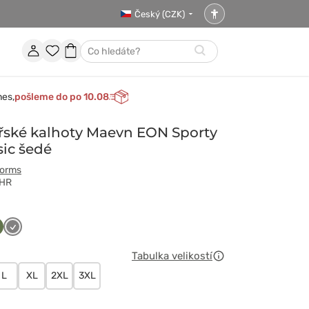
Český (CZK)
Nastavení
přístupnosti
Účet
Oblíbené
Nákupní
Hledat
položky
košík
nes,
pošleme do po 10.08
řské kalhoty Maevn EON Sporty
sic šedé
forms
CHR
ski
iwkowy
Szary
Tabulka velikostí
L
XL
2XL
3XL