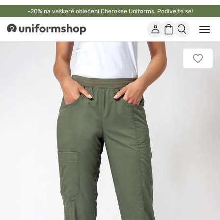
-20% na veškeré oblečení Cherokee Uniforms. Podívejte se!
Účet
Nákupní
Otevř
Uniformshop
nebo
košík
zavří
mobil
Přidat
men
k
oblíbe
položk