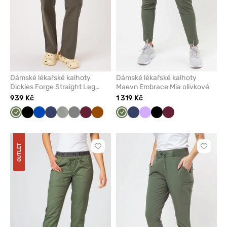
Dámské lékařské kalhoty
Dámské lékařské kalhoty
Dickies Forge Straight Leg
Maevn Embrace Mia olivkové
olivkové
939 Kč
1 319 Kč
Olivková
Černá
Královsky
Námořnická
Pastelově
Šedá
Třešňová
Hnědá
Olivková
Námořnická
Levandulová
Černá
Třešňová
modrá
modř
olivová
modř
OUTLET
Kliknutím
Kliknut
přidáte
přidáte
nebo
nebo
odeberete
odeber
z
z
oblíbených
oblíben