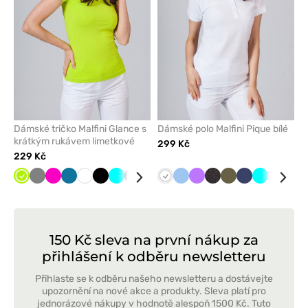
Dámské tričko Malfini Glance s
Dámské polo Malfini Pique bílé
krátkým rukávem limetkové
299 Kč
229 Kč
Limetková
Šedá
Malinová
Karaibsky
Bílá
Černá
Tyrkysová
Námořnická
Červená
Fialová
Bílá
Mátová
Modrá
Fialová
Antracitový
Khaki
Námořnická
Tyrkysová
Růžová
Čer
modrá
modř
melanž
modř
150 Kč sleva na první nákup za
přihlášení k odběru newsletteru
Přihlaste se k odběru našeho newsletteru a dostávejte
upozornění na nové akce a produkty. Sleva platí pro
jednorázové nákupy v hodnotě alespoň 1500 Kč. Tuto