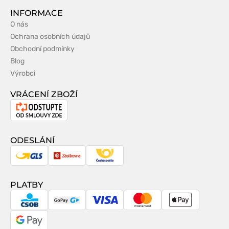
INFORMACE
O nás
Ochrana osobních údajů
Obchodní podmínky
Blog
Výrobci
VRÁCENÍ ZBOŽÍ
Odstoupení
od
smlouvy
ODESLÁNÍ
GLS
Zásilkovna
Česká
pošta
PLATBY
CSOB
GoPay
Visa
MasterCard
Apple
Pay
Google