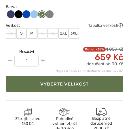
Barva
Ciemny
Czarny
Królewski
Niebieski
Oliwkowy
Szary
granat
granat
Velikost
Tabulka velikostí
XS
S
M
L
XL
2XL
3XL
1 059 Kč
-38%
Množství
659 Kč
−
+
+ doručení od 90 Kč
Nejnižší cena za posledních 30 dní: 527 Kč
VYBERTE VELIKOST
Bezplatné
Získejte slevu
Pohodlné
doručení od
150 Kč
vrácení zboží
2000 Kč
do 30 dnů