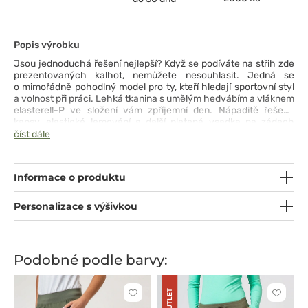
Popis výrobku
Jsou jednoduchá řešení nejlepší? Když se podíváte na střih zde
prezentovaných kalhot, nemůžete nesouhlasit. Jedná se
o mimořádně pohodlný model pro ty, kteří hledají sportovní styl
a volnost při práci. Lehká tkanina s umělým hedvábím a vláknem
elasterell-P ve složení vám zpříjemní den. Nápaditě řešené
kapsy, elastické lemování a další pletená vsadka na zádech
vytvářejí originální design. Když k tomu přidáte boční rozparky
číst dále
na spodním lemu, můžete si užívat pohodlí po celou dobu dlouhé
služby ;)
Informace o produktu
Personalizace s výšivkou
Podobné podle barvy:
OUTLET
Kliknutím
Kliknut
přidáte
přidáte