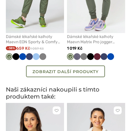
Dámské lékařské kalhoty
Dámské lékařské kalhoty
Maevn EON Sporty & Comfy
Maevn Matrix Pro jogger
jogger olivkové
olivkové
659 Kč
1 019 Kč
-38%
1 059 Kč
Olivková
Černá
Královsky
Námořnická
Modrá
Šedá
Olivková
Šedá
Šedá
Černá
Třešňová
Námořnická
Královsky
modrá
modř
melanž
modř
modrá
ZOBRAZIT DALŠÍ PRODUKTY
Naši zákazníci nakoupili s tímto
produktem také:
Kliknutím
Kliknut
přidáte
přidáte
nebo
nebo
odeberete
odeber
z
z