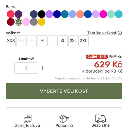
Barva
Arbuzowy
Bakłażanowy
Ciemny
Czarny
Fioletowy
Granatowy
Karaibski
Klasyczny
Koralowy
Królewski
Lawendowy
Malinowy
Miętowy
Morsk
Biały
granat
błękit
błękit
granat
błękit
Oberżyna
Oliwkowy
Różowy
Szary
Żółty
/
Velikost
Tabulka velikostí
Wiśniowy
XXS
XS
S
M
L
XL
2XL
3XL
959 Kč
-34%
Množství
629 Kč
−
+
+ doručení od 90 Kč
Nejnižší cena za posledních 30 dní: 607 Kč
VYBERTE VELIKOST
Bezplatné
Získejte slevu
Pohodlné