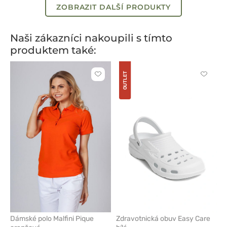
ZOBRAZIT DALŠÍ PRODUKTY
Naši zákazníci nakoupili s tímto
produktem také:
OUTLET
Kliknutím
Kliknut
přidáte
přidáte
nebo
nebo
odeberete
odeber
z
z
oblíbených
oblíben
Dámské polo Malfini Pique
Zdravotnická obuv Easy Care