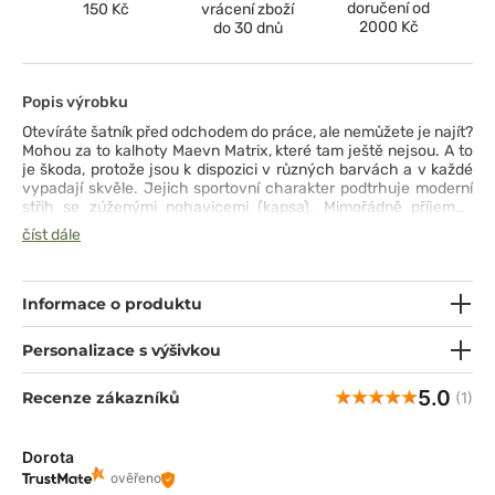
doručení od
150 Kč
vrácení zboží
2000 Kč
do 30 dnů
Popis výrobku
Otevíráte šatník před odchodem do práce, ale nemůžete je najít?
Mohou za to kalhoty Maevn Matrix, které tam ještě nejsou. A to
je škoda, protože jsou k dispozici v různých barvách a v každé
vypadají skvěle. Jejich sportovní charakter podtrhuje moderní
střih se zúženými nohavicemi (kapsa). Mimořádně příjemný
omak tkaniny se směsí umělého hedvábí a spandexu, pohodlný
číst dále
elastický pas a vkusná šňůrka pro úplné přizpůsobení neuniknou
vaší pozornosti ani během dlouhé služební cesty. Nezbývá než
dodat - pochod do skříně ;)
Informace o produktu
Personalizace s výšivkou
5.0
Recenze zákazníků
(1)
Dorota
ověřeno