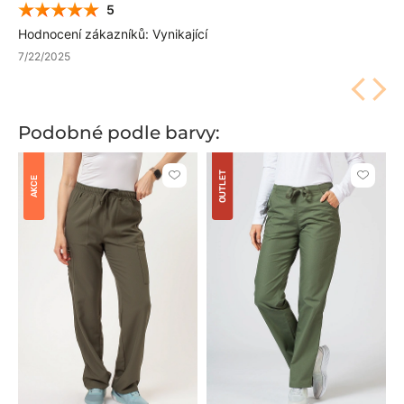
5
Hodnocení zákazníků: Vynikající
7/22/2025
Podobné podle barvy:
OUTLET
Kliknutím
Kliknut
AKCE
přidáte
přidáte
nebo
nebo
odeberete
odeber
z
z
oblíbených
oblíben