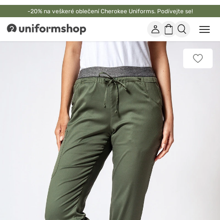
-20% na veškeré oblečení Cherokee Uniforms. Podívejte se!
Účet
Nákupní
Otevř
Uniformshop
nebo
košík
zavří
mobil
Přidat
men
k
oblíbe
položk