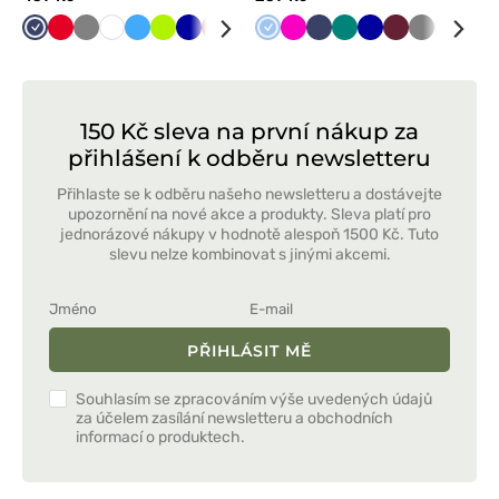
Námořnická
Červená
Šedá
Bílá
Lazurová
Limetková
Tmavě
Oranžová
Černá
Zelená
Modrá
Grafitová
Malinová
Tmavě
Námořnická
Mátová
Zelená
Tmavě
Třešňová
Šedá
Bílá
Mát
modř
modrá
zelená
modř
modrá
150 Kč sleva na první nákup za
přihlášení k odběru newsletteru
Přihlaste se k odběru našeho newsletteru a dostávejte
upozornění na nové akce a produkty. Sleva platí pro
jednorázové nákupy v hodnotě alespoň 1500 Kč. Tuto
slevu nelze kombinovat s jinými akcemi.
PŘIHLÁSIT MĚ
Souhlasím se zpracováním výše uvedených údajů
za účelem zasílání newsletteru a obchodních
informací o produktech.