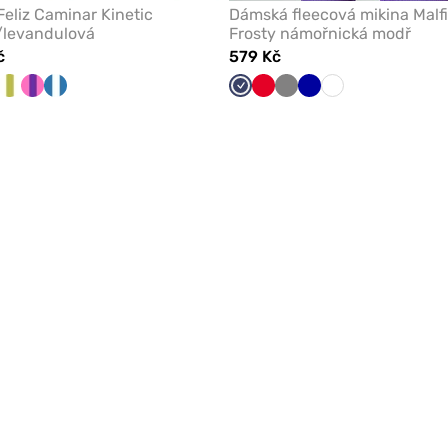
eliz Caminar Kinetic
Dámská fleecová mikina Malfi
/levandulová
Frosty námořnická modř
č
579 Kč
/Levandule
alová/pistáciová
Bílá/Pistáciová
Fuchsie/fialová
Námořnická/bílá
Námořnická
Červená
Šedá
Tmavě
Bílá
modř
modrá