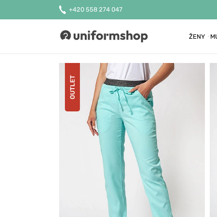
+420 558 274 047
ŽENY
M
Uniformshop
OUTLET