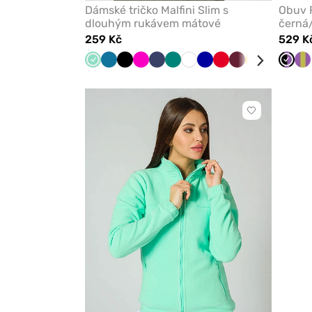
Dámské tričko Malfini Slim s
Obuv F
dlouhým rukávem mátové
černá
259 Kč
529 K
Mátová
Karaibsky
Černá
Malinová
Námořnická
Zelená
Bílá
Tmavě
Červená
Třešňová
Žlutá
Šedá
Modrá
Černá
Fi
modrá
modř
modrá
Kliknutím
přidáte
nebo
odeberete
z
oblíbených