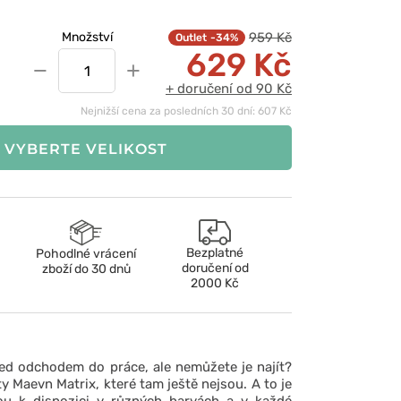
959 Kč
Množství
-34%
629 Kč
−
+
+ doručení od 90 Kč
Nejnižší cena za posledních 30 dní: 607 Kč
VYBERTE VELIKOST
Bezplatné
Pohodlné vrácení
doručení od
zboží do 30 dnů
2000 Kč
řed odchodem do práce, ale nemůžete je najít?
y Maevn Matrix, které tam ještě nejsou. A to je