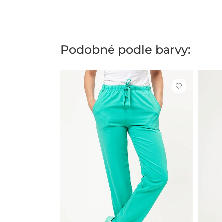
Podobné podle barvy:
Kliknutím
přidáte
nebo
odeberete
z
oblíbených