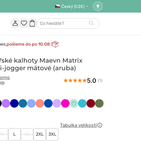
Český (CZK)
Nastavení
přístupnosti
Účet
Oblíbené
Nákupní
Hledat
položky
košík
nes,
pošleme do po 10.08
ské kalhoty Maevn Matrix
i-jogger mátové (aruba)
forms
5.0
(1)
RB
ny
arny
Fioletowy
Granatowy
Karaibski
Klasyczny
Koralowy
Królewski
Lawendowy
Malinowy
Miętowy
Morski
Oberżyna
Oliwkowy
t
błękit
błękit
granat
błękit
/
Wiśniowy
Tabulka velikostí
M
L
XL
2XL
3XL