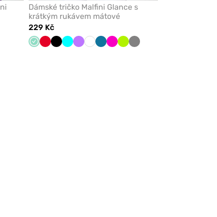
ni
Dámské tričko Malfini Glance s
krátkým rukávem mátové
229 Kč
Mátová
Červená
Černá
Tyrkysová
Fialová
Bílá
Karaibsky
Malinová
Limetková
Šedá
modrá