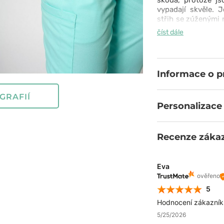
škoda, protože js
vypadají skvěle. 
střih se zúženými
tkaniny se směs
číst dále
elastický pas a vk
vaší pozornosti a
dodat - pochod do 
Informace o 
GRAFIÍ
Personalizace
Recenze záka
Eva
ověřeno
5
Hodnocení zákazníků
5/25/2026