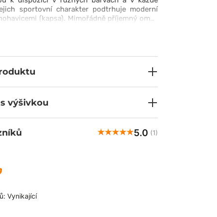
ou k dispozici v různých barvách a v každé
Jejich sportovní charakter podtrhuje moderní
 nohavicemi (kapsa). Mimořádně příjemný omak
í umělého hedvábí a spandexu, pohodlný
usná šňůrka pro úplné přizpůsobení neuniknou
ni během dlouhé služební cesty. Nezbývá než
skříně ;)
produktu
 s výšivkou
5.0
zníků
(1)
: Vynikající