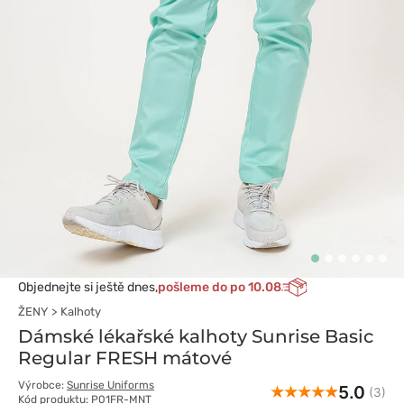
Objednejte si ještě dnes,
pošleme do po 10.08
ŽENY
Kalhoty
Dámské lékařské kalhoty Sunrise Basic
Regular FRESH mátové
Výrobce:
Sunrise Uniforms
5.0
(3)
Kód produktu: P01FR-MNT