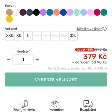
Barva
Beżowy
Burgundowy
Ciemny
Czarny
Fioletowy
Karaibski
Koralowy
Królewski
Lawendowy
Miętowy
Niebieski
Różowy
Śliwkowy
Zielo
Biały
granat
błękit
granat
Żółty
Velikost
Tabulka velikostí
XXS
XS
S
M
L
XL
2XL
3XL
579 Kč
-35%
Množství
379 Kč
−
+
+ doručení od 90 Kč
Nejnižší cena za posledních 30 dní: 335 Kč
VYBERTE VELIKOST
Bezplatné
Získejte slevu
Pohodlné