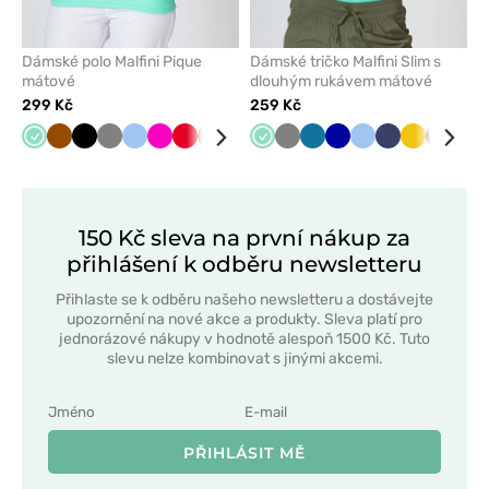
Dámské polo Malfini Pique
Dámské tričko Malfini Slim s
mátové
dlouhým rukávem mátové
299 Kč
259 Kč
Mátová
Hnědá
Černá
Šedá
Modrá
Malinová
Červená
Oranžová
Tmavě
Fialová
Mátová
Lazurová
Šedá
Námořnická
Karaibsky
Zelené
Tmavě
Růžová
Modrá
Tyrkysová
Námořnická
Antracitový
Žlutá
Tmavě
Třešňo
Tma
Zel
modrá
modř
modrá
jablko
modrá
modř
melanž
modrá
zele
150 Kč sleva na první nákup za
přihlášení k odběru newsletteru
Přihlaste se k odběru našeho newsletteru a dostávejte
upozornění na nové akce a produkty. Sleva platí pro
jednorázové nákupy v hodnotě alespoň 1500 Kč. Tuto
slevu nelze kombinovat s jinými akcemi.
PŘIHLÁSIT MĚ