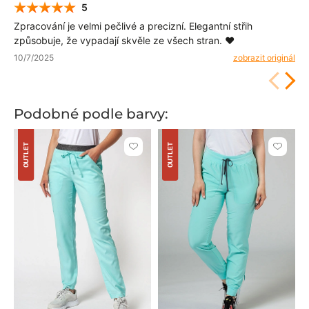
5
Zpracování je velmi pečlivé a precizní. Elegantní střih
způsobuje, že vypadají skvěle ze všech stran. ❤️
10/7/2025
zobrazit originál
Podobné podle barvy:
OUTLET
OUTLET
Kliknutím
Kliknut
přidáte
přidáte
nebo
nebo
odeberete
odeber
z
z
oblíbených
oblíben