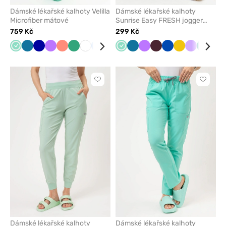
Dámské lékařské kalhoty Velilla
Dámské lékařské kalhoty
Microfiber mátové
Sunrise Easy FRESH jogger
mátové
759 Kč
299 Kč
Mátová
Karaibsky
Tmavě
Fialová
Koralová
Světle
Bílá
Modrá
Černá
Mátová
Karaibsky
Fialová
Burgundová
Královsky
Žlutá
Levandulo
Zelená
Kor
modrá
modrá
zelená
modrá
modrá
Kliknutím
Kliknut
přidáte
přidáte
nebo
nebo
odeberete
odeber
z
z
oblíbených
oblíben
Dámské lékařské kalhoty
Dámské lékařské kalhoty