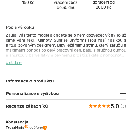
doručení od
150 Kč
vrácení zboží
2000 Kč
do 30 dnů
Popis výrobku
Zaujal vás tento model a chcete se o něm dozvědět více? To už
jsme vám řekli. Kalhoty Sunrise Uniforms jsou naší klasikou s
aktualizovaným designem. Díky ležérnímu střihu, který zaručuje
maximální pohodlí po celý pracovní den, pasu s pružnou gumou
a šňůrkou v barvě látky a pevnému prošití získáte plnohodnotné
vlastnosti na dlouhá léta Dvě prostorné boční kapsy jsou ideální
číst dále
pro uložení praktických věcí. Odolná a snadno omyvatelná
tkanina splňuje potřebné atesty. Jedinou neznámou je barva -
barevná paleta je tak bohatá, že máte o čem přemýšlet ;).
Informace o produktu
Personalizace s výšivkou
5.0
Recenze zákazníků
(3)
Konstancja
ověřeno