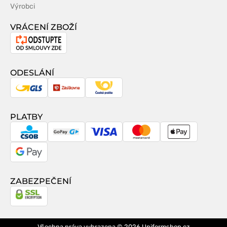
Výrobci
VRÁCENÍ ZBOŽÍ
Odstoupení
od
smlouvy
ODESLÁNÍ
GLS
Zásilkovna
Česká
pošta
PLATBY
CSOB
GoPay
Visa
MasterCard
Apple
Pay
Google
Pay
ZABEZPEČENÍ
Všechna práva vyhrazena © 2026
Uniformshop.cz