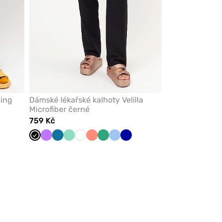
ling
Dámské lékařské kalhoty Velilla
Microfiber černé
759 Kč
Černá
Fialová
Karaibsky
Mátová
Bílá
Koralová
Světle
Modrá
Tmavě
modrá
zelená
modrá