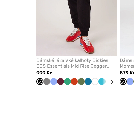
Dámské lékařské kalhoty Dickies
Dámsk
EDS Essentials Mid Rise Jogger
Momen
černé
999 Kč
879 K
Černá
Šedá
Klasicky
Třešňová
Světle
Oranžová
Olivková
Karaibsky
Bílá
Mořsky
Zelená
Královsky
Tmav
Černá
Kl
modrá
zelená
modrá
modrá
modrá
modr
m