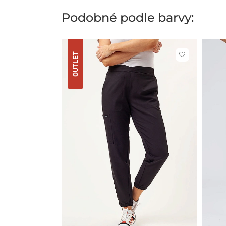
Podobné podle barvy:
OUTLET
Kliknutím
přidáte
nebo
odeberete
z
oblíbených