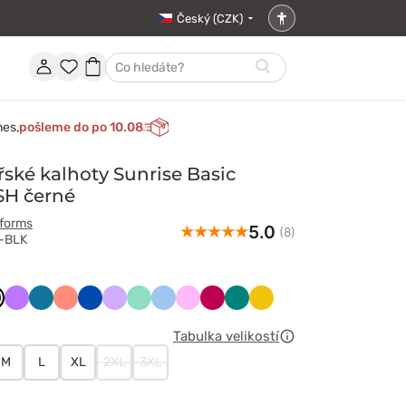
Český (CZK)
Nastavení
přístupnosti
Účet
Oblíbené
Nákupní
Hledat
položky
košík
nes,
pošleme do po 10.08
ské kalhoty Sunrise Basic
SH černé
iforms
5.0
(8)
R-BLK
owy
ny
arny
Fioletowy
Karaibski
Koralowy
Królewski
Lawendowy
Miętowy
Niebieski
Różowy
Śliwkowy
Zielony
Żółty
t
błękit
granat
Tabulka velikostí
M
L
XL
2XL
3XL