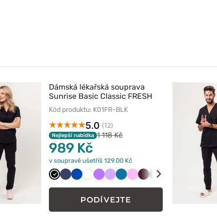
Dámská lékařská souprava
Sunrise Basic Classic FRESH
černá
Kód produktu: K01FR-BLK
5.0
(12)
1 118 Kč
Nejlepší nabídka
989 Kč
v soupravě ušetříš 129.00 Kč
Czarny
Ciemny
Królewski
Biały
Fioletowy
Lawendowy
Karaibski
Różowy
Burgundowy
Zielony
Niebieski
Śliwkowy
granat
granat
błękit
PODÍVEJTE