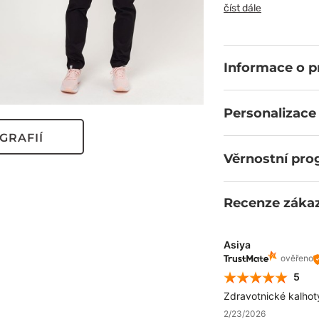
vlastnosti na dlou
číst dále
pro uložení prak
tkanina splňuje p
barevná paleta je t
Informace o 
Personalizace
GRAFIÍ
Věrnostní pr
Recenze záka
Asiya
ověřeno
5
Zdravotnické kalhoty
2/23/2026