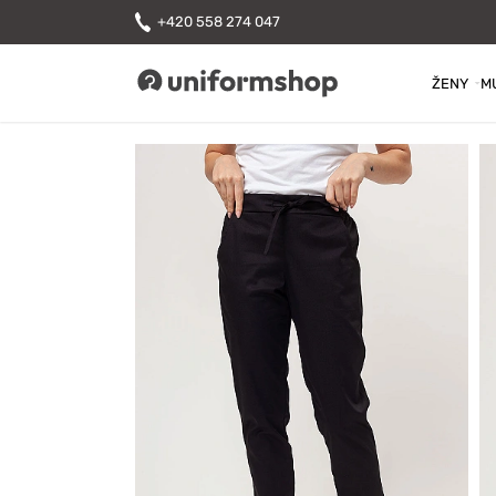
+420 558 274 047
ŽENY
M
Uniformshop