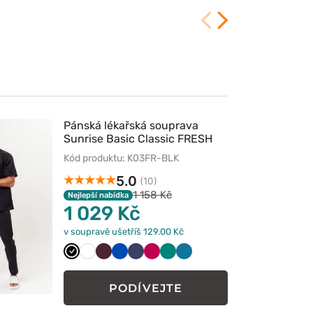
Pánská lékařská souprava
Sunrise Basic Classic FRESH
černá
Kód produktu: K03FR-BLK
5.0
(10)
1 158 Kč
Nejlepší nabídka
1 029 Kč
v soupravě ušetříš 129.00 Kč
Czarny
Biały
Burgundowy
Królewski
Ciemny
Śliwkowy
Zielony
Karaibski
granat
granat
błękit
PODÍVEJTE