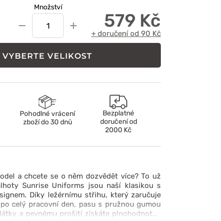
Množství
579 Kč
−
+
+ doručení od 90 Kč
VYBERTE VELIKOST
Bezplatné
Pohodlné vrácení
doručení od
zboží do 30 dnů
2000 Kč
model a chcete se o něm dozvědět více? To už
alhoty Sunrise Uniforms jsou naší klasikou s
ignem. Díky ležérnímu střihu, který zaručuje
 po celý pracovní den, pasu s pružnou gumou
látky a pevnému prošití získáte plnohodnotné