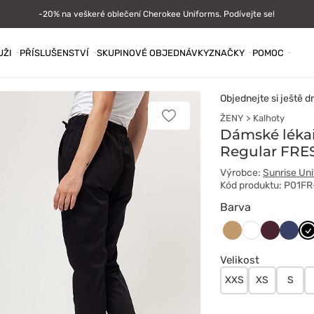
-20% na veškeré oblečení Cherokee Uniforms. Podívejte se!
UŽI
PŘÍSLUŠENSTVÍ
SKUPINOVÉ OBJEDNÁVKY
ZNAČKY
POMOC
Objednejte si ještě d
ŽENY
Kalhoty
Přidat
k
Dámské lékař
oblíbeným
Regular FRE
položkám
Výrobce:
Sunrise Un
Kód produktu: P01F
Barva
Beżowy
Burgund
Ciem
Cz
Biały
grana
Velikost
XXS
XS
S