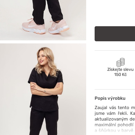
Získejte slevu
150 Kč
Popis výrobku
Zaujal vás tento 
jsme vám řekli. K
aktualizovaným des
maximální pohodlí
a šňůrkou v barvě 