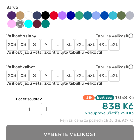
Barva
Bakłażanowy
Beżowy
Ciemny
Czarny
Czerwony
Fioletowy
Granatowy
Jasny
Karaibski
Klasyczny
Królewski
Morski
Oliwkow
Popie
Biały
granat
zielony
błękit
błękit
granat
błękit
Różowy
Szary
Turkus
Wiśniowy
Zielony
Velikost haleny
Tabulka velikostí
XXS
XS
S
M
L
XL
2XL
3XL
4XL
5XL
Velikosti jsou větší, zkontrolujte tabulku velikostí!
Velikost kalhot
Tabulka velikostí
XXS
XS
S
M
L
XL
2XL
3XL
4XL
5XL
Velikosti jsou větší, zkontrolujte tabulku velikostí!
1 058 Kč
-21%
best deal
Počet souprav
838 Kč
−
+
v soupravě ušetříš 220 Kč
Nejnižší cena za posledních 30 dní: 939 Kč
VYBERTE VELIKOST