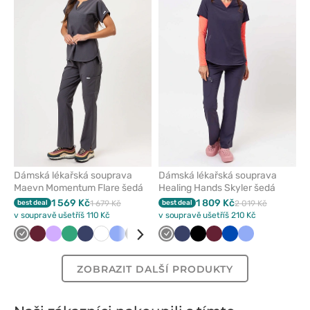
nebo
nebo
odeberete
odeber
z
z
oblíbených
oblíben
Dámská lékařská souprava
Dámská lékařská souprava
Maevn Momentum Flare šedá
Healing Hands Skyler šedá
1 569 Kč
1 809 Kč
best deal
1 679 Kč
best deal
2 019 Kč
v soupravě ušetříš 110 Kč
v soupravě ušetříš 210 Kč
Šedá
Třešňová
Levandulová
Světle
Námořnická
Bílá
Klasicky
Černá
Královsky
Pastelově
Šedá
Světle
Námořnická
Karaibsky
Černá
Olivková
Třešňová
Žlutá
Královsky
Klasicky
zelená
modř
modrá
modrá
růžová
šedá
modř
modrá
modrá
modrá
ZOBRAZIT DALŠÍ PRODUKTY