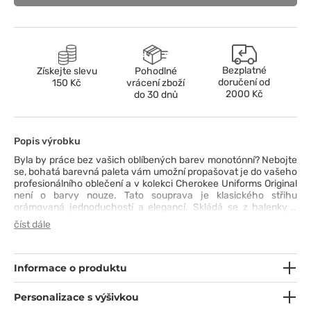
Bezplatné
Získejte slevu
Pohodlné
doručení od
150 Kč
vrácení zboží
2000 Kč
do 30 dnů
Popis výrobku
Byla by práce bez vašich oblíbených barev monotónní? Nebojte
se, bohatá barevná paleta vám umožní propašovat je do vašeho
profesionálního oblečení a v kolekci Cherokee Uniforms Original
není o barvy nouze. Tato souprava je klasického střihu
orámovaná jednoduchostí a elegancí. Skládá se z halenky s
výstřihem do V, bočními rozparky a prostornými kapsami
číst dále
a kalhot s decentně zúženými nohavicemi, elastickým pasem
a originálně řešenými cargo kapsami. Odolná a snadno
udržovatelná tkanina, kterou můžete prát na 70 °C, je pohodlná
a spolehlivá na nošení. Zbývá už jen otázka barvy. Pro kterou se
Informace o produktu
rozhodnete vy?
Personalizace s výšivkou