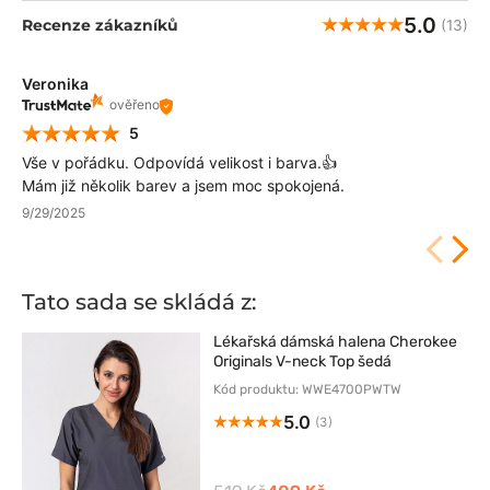
5.0
Recenze zákazníků
(13)
Veronika
ověřeno
5
Vše v pořádku. Odpovídá velikost i barva.👍️
Mám již několik barev a jsem moc spokojená.
9/29/2025
Tato sada se skládá z:
Lékařská dámská halena Cherokee
Originals V-neck Top šedá
Kód produktu: WWE4700PWTW
5.0
(3)