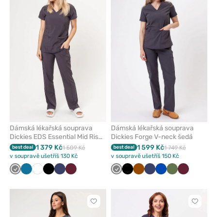
přidáte
přidáte
nebo
nebo
odeberete
odeber
z
z
oblíbených
oblíben
Dámská lékařská souprava
Dámská lékařská souprava
Dickies EDS Essential Mid Rise
Dickies Forge V-neck šedá
šedá
1 379 Kč
1 599 Kč
best deal
1 509 Kč
best deal
1 749 Kč
v soupravě ušetříš 130 Kč
v soupravě ušetříš 150 Kč
Šedá
Karaibsky
Bílá
Černá
Námořnická
Třešňová
Šedá
Černá
Hnědá
Námořnická
Královsky
Olivková
Třešňová
modrá
modř
modř
modrá
Kliknutím
Kliknut
přidáte
přidáte