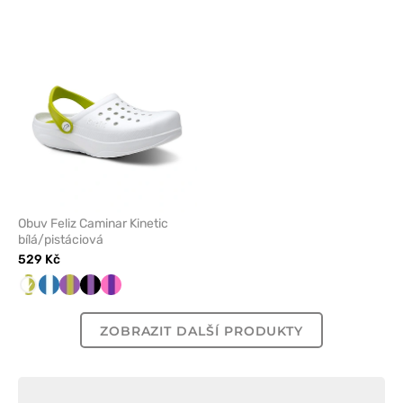
odeberete
z
oblíbených
Obuv Feliz Caminar Kinetic
bílá/pistáciová
529 Kč
Bílá/Pistáciová
Námořnická/bílá
Fialová/pistáciová
Černá/Levandule
Fuchsie/fialová
ZOBRAZIT DALŠÍ PRODUKTY