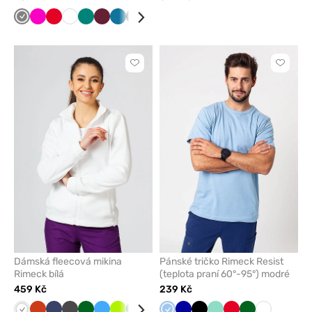
Šedá
Malinová
Červená
Bílá
Zelená
Třešňová
Karaibsky
Černá
Mátová
Námořnická
Žlutá
Tmavě
Modrá
modrá
modř
modrá
Kliknutím
Kliknut
přidáte
přidáte
nebo
nebo
odeberete
odeber
z
z
oblíbených
oblíben
Dámská fleecová mikina
Pánské tričko Rimeck Resist
Rimeck bílá
(teplota praní 60°-95°) modré
459 Kč
239 Kč