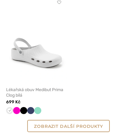
Kliknutím
přidáte
nebo
odeberete
z
oblíbených
Lékařská obuv Medibut Prima
Clog bílá
699 Kč
Bílá
Malinová
Černá
Námořnická
Mátová
modř
ZOBRAZIT DALŠÍ PRODUKTY