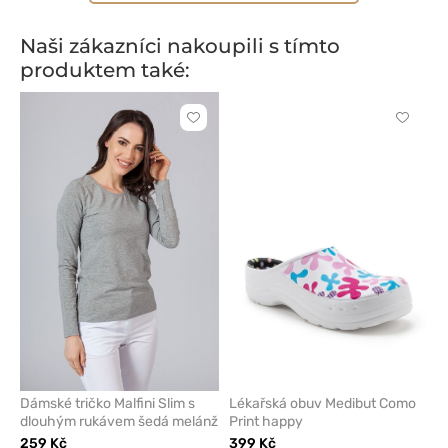
Naši zákazníci nakoupili s tímto
produktem také:
Kliknutím
Kliknut
přidáte
přidáte
nebo
nebo
odeberete
odeber
z
z
oblíbených
oblíben
Dámské tričko Malfini Slim s
Lékařská obuv Medibut Como
dlouhým rukávem šedá melánž
Print happy
259 Kč
399 Kč