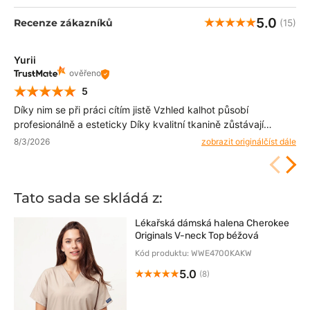
5.0
Recenze zákazníků
(15)
Yurii
ověřeno
5
Díky nim se při práci cítím jistě Vzhled kalhot působí
profesionálně a esteticky Díky kvalitní tkanině zůstávají
dlouho svěží a čisté
8/3/2026
zobrazit originál
číst dále
Tato sada se skládá z:
Lékařská dámská halena Cherokee
Originals V-neck Top béžová
Kód produktu: WWE4700KAKW
5.0
(8)