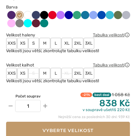
Barva
Bakłażanowy
Beżowy
Ciemny
Czarny
Czerwony
Fioletowy
Granatowy
Jasny
Karaibski
Klasyczny
Królewski
Morski
Oliwkow
Popie
Biały
granat
zielony
błękit
błękit
granat
błękit
Różowy
Szary
Turkus
Wiśniowy
Zielony
Velikost haleny
Tabulka velikostí
XXS
XS
S
M
L
XL
2XL
3XL
Velikosti jsou větší, zkontrolujte tabulku velikostí!
Velikost kalhot
Tabulka velikostí
XXS
XS
S
M
L
XL
2XL
3XL
Velikosti jsou větší, zkontrolujte tabulku velikostí!
1 058 Kč
-21%
best deal
Počet souprav
838 Kč
−
+
v soupravě ušetříš 220 Kč
Nejnižší cena za posledních 30 dní: 939 Kč
VYBERTE VELIKOST