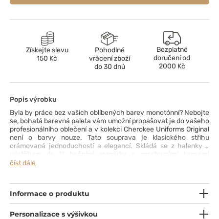
Bezplatné
Získejte slevu
Pohodlné
doručení od
150 Kč
vrácení zboží
2000 Kč
do 30 dnů
Popis výrobku
Byla by práce bez vašich oblíbených barev monotónní? Nebojte
se, bohatá barevná paleta vám umožní propašovat je do vašeho
profesionálního oblečení a v kolekci Cherokee Uniforms Original
není o barvy nouze. Tato souprava je klasického střihu
orámovaná jednoduchostí a elegancí. Skládá se z halenky s
výstřihem do V, bočními rozparky a prostornými kapsami
a kalhot s decentně zúženými nohavicemi, elastickým pasem
číst dále
a originálně řešenými cargo kapsami. Odolná a snadno
udržovatelná tkanina, kterou můžete prát na 70 °C, je pohodlná
a spolehlivá na nošení. Zbývá už jen otázka barvy. Pro kterou se
Informace o produktu
rozhodnete vy?
Personalizace s výšivkou