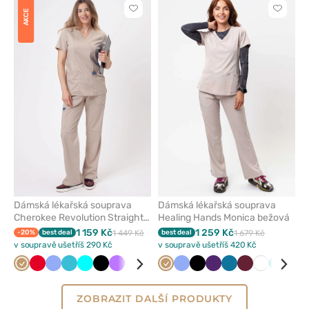
Kliknutím
Kliknut
AKCE
přidáte
přidáte
nebo
nebo
odeberete
odeber
z
z
oblíbených
oblíben
Dámská lékařská souprava
Dámská lékařská souprava
Cherokee Revolution Straight
Healing Hands Monica bežová
béžová
1 159 Kč
1 259 Kč
-20%
best deal
1 449 Kč
best deal
1 679 Kč
v soupravě ušetříš 290 Kč
v soupravě ušetříš 420 Kč
Béžová
Červená
Klasicky
Mořsky
Tyrkysová
Černá
Fialová
Bílá
Růžová
Olivková
Béžová
Královsky
Klasicky
Třešňová
Černá
Karaibsky
Lilkový
Světle
Karaibsky
Šedá
Třešňová
Námořnick
Bílá
Mořsky
Nám
modrá
modrá
modrá
modrá
modrá
šedá
modrá
modř
modrá
mo
ZOBRAZIT DALŠÍ PRODUKTY