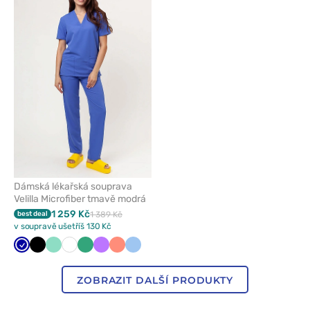
přidáte
nebo
odeberete
z
oblíbených
Dámská lékařská souprava
Velilla Microfiber tmavě modrá
1 259 Kč
best deal
1 389 Kč
v soupravě ušetříš 130 Kč
Tmavě
Černá
Mátová
Bílá
Světle
Fialová
Koralová
Modrá
modrá
zelená
ZOBRAZIT DALŠÍ PRODUKTY