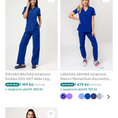
Kliknutím
Kliknut
přidáte
přidáte
nebo
nebo
odeberete
odeber
z
z
oblíbených
oblíben
Dámská lékařská souprava
Lékařská dámská souprava
Dickies EDS NXT Wide Leg
Maevn Momentum Asymetric
tmavě modrá
tmavě modrá
1 199 Kč
1 479 Kč
best deal
1 479 Kč
best deal
1 599 Kč
v soupravě ušetříš 280 Kč
v soupravě ušetříš 120 Kč
Tmavě
Fialová
Bílá
Klasicky
Královsky
Námořnická
Světle
Třešňo
Zel
modrá
modrá
modrá
modř
šedá
Kliknutím