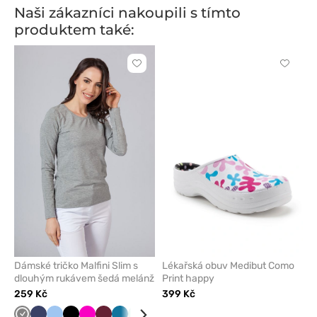
Naši zákazníci nakoupili s tímto
produktem také:
Kliknutím
Kliknut
přidáte
přidáte
nebo
nebo
odeberete
odeber
z
z
oblíbených
oblíben
Dámské tričko Malfini Slim s
Lékařská obuv Medibut Como
dlouhým rukávem šedá melánž
Print happy
259 Kč
399 Kč