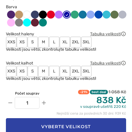
Barva
Bakłażanowy
Beżowy
Ciemny
Czarny
Czerwony
Fioletowy
Granatowy
Jasny
Karaibski
Klasyczny
Królewski
Morski
Oliwkow
Popie
Biały
granat
zielony
błękit
błękit
granat
błękit
Różowy
Szary
Turkus
Wiśniowy
Zielony
Velikost haleny
Tabulka velikostí
XXS
XS
S
M
L
XL
2XL
3XL
Velikosti jsou větší, zkontrolujte tabulku velikostí!
Velikost kalhot
Tabulka velikostí
XXS
XS
S
M
L
XL
2XL
3XL
Velikosti jsou větší, zkontrolujte tabulku velikostí!
1 058 Kč
-21%
best deal
Počet souprav
838 Kč
−
+
v soupravě ušetříš 220 Kč
Nejnižší cena za posledních 30 dní: 939 Kč
VYBERTE VELIKOST