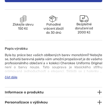
Bezplatné
Získejte slevu
Pohodlné
doručení od
150 Kč
vrácení zboží
2000 Kč
do 30 dnů
Popis výrobku
Byla by práce bez vašich oblíbených barev monotónní? Nebojte
se, bohatá barevná paleta vám umožní propašovat je do vašeho
profesionálního oblečení a v kolekci Cherokee Uniforms Original
není o barvy nouze. Tato souprava je klasického střihu
orámovaná jednoduchostí a elegancí. Skládá se z halenky s
výstřihem do V, bočními rozparky a prostornými kapsami
číst dále
a kalhot s decentně zúženými nohavicemi, elastickým pasem
a originálně řešenými cargo kapsami. Odolná a snadno
udržovatelná tkanina, kterou můžete prát na 70 °C, je pohodlná
a spolehlivá na nošení. Zbývá už jen otázka barvy. Pro kterou se
Informace o produktu
rozhodnete vy?
Personalizace s výšivkou