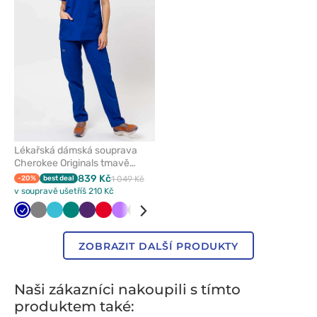
oblíbených
Lékařská dámská souprava
Cherokee Originals tmavě
modrá
839 Kč
-20%
best deal
1 049 Kč
v soupravě ušetříš 210 Kč
Tmavě
Šedá
Mořsky
Zelená
Lilkový
Červená
Fialová
Olivková
Bílá
Klasicky
Světle
Královsky
Světle
Tyrkysová
Námořnická
Třešňová
Růžová
Čer
modrá
modrá
modrá
šedá
modrá
zelená
modř
ZOBRAZIT DALŠÍ PRODUKTY
Naši zákazníci nakoupili s tímto
produktem také: