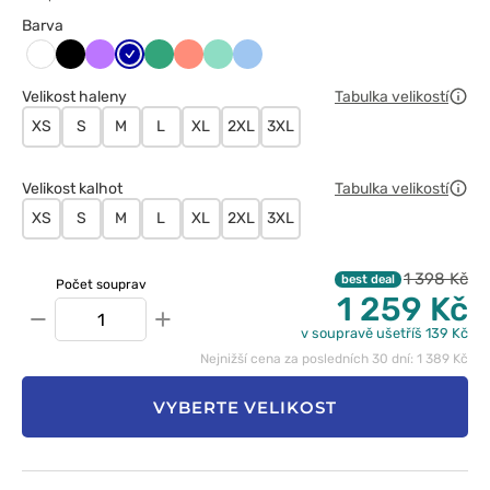
Barva
Czarny
Fioletowy
Granatowy
Jasny
Koralowy
Miętowy
Niebieski
Biały
zielony
Velikost haleny
Tabulka velikostí
XS
S
M
L
XL
2XL
3XL
Velikost kalhot
Tabulka velikostí
XS
S
M
L
XL
2XL
3XL
1 398 Kč
best deal
Počet souprav
1 259 Kč
−
+
v soupravě ušetříš 139 Kč
Nejnižší cena za posledních 30 dní: 1 389 Kč
VYBERTE VELIKOST