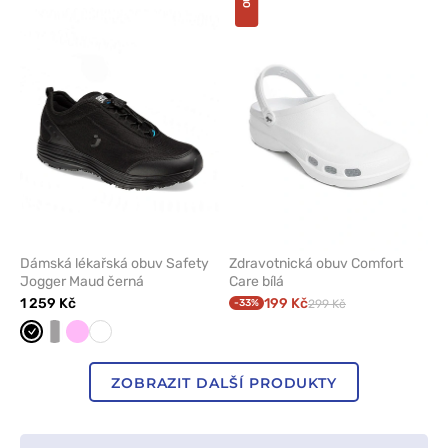
nebo
nebo
odeberete
odeber
z
z
oblíbených
oblíben
Dámská lékařská obuv Safety
Zdravotnická obuv Comfort
Jogger Maud černá
Care bílá
1 259 Kč
199 Kč
-33%
299 Kč
Černá
bílá/
Růžová
Bílá
šedá
ZOBRAZIT DALŠÍ PRODUKTY