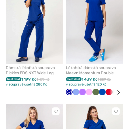
odeberete
odeber
z
z
oblíbených
oblíben
Dámská lékařská souprava
Lékařská dámská souprava
Dickies EDS NXT Wide Leg
Maevn Momentum Double
tmavě modrá
tmavě modrá
1 199 Kč
1 439 Kč
best deal
1 479 Kč
best deal
1 559 Kč
v soupravě ušetříš 280 Kč
v soupravě ušetříš 120 Kč
Tmavě
Klasicky
Fialová
Růžová
Olivková
Královsky
Červená
Třešňo
Šed
modrá
modrá
modrá
Kliknutím
Kliknut
přidáte
přidáte
nebo
nebo
odeberete
odeber