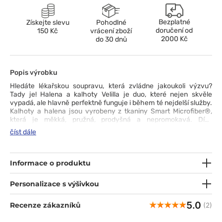
Bezplatné
Získejte slevu
Pohodlné
doručení od
150 Kč
vrácení zboží
2000 Kč
do 30 dnů
Popis výrobku
Hledáte lékařskou soupravu, která zvládne jakoukoli výzvu?
Tady je! Halena a kalhoty Velilla je duo, které nejen skvěle
vypadá, ale hlavně perfektně funguje i během té nejdelší služby.
Kalhoty a halena jsou vyrobeny z tkaniny Smart Microfiber®,
která je měkká, pružná, prodyšná a nepromokavá. Díky
technologii SilverPlus® je oděv chráněn před bakteriemi
číst dále
a zápachem. Kalhoty rovného střihu vám zajistí maximální
pohodlí, zatímco mikina s výstřihem do V a jemným pasem
zvýrazní vaši siluetu. Souprava má řadu kapes pro uložení
všeho, co byste mohli při práci potřebovat.
Informace o produktu
Personalizace s výšivkou
5.0
Recenze zákazníků
(2)