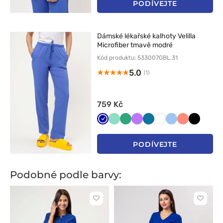
PODÍVEJTE
Dámské lékařské kalhoty Velilla
Microfiber tmavě modré
Kód produktu: 533007GBL.31
5.0
(1)
759 Kč
Granatowy
Miętowy
Jasny
Fioletowy
Karaibski
Biały
Niebieski
Koralowy
Czarny
zielony
błękit
PODÍVEJTE
Podobné podle barvy:
Kliknutím
Kliknut
přidáte
přidáte
nebo
nebo