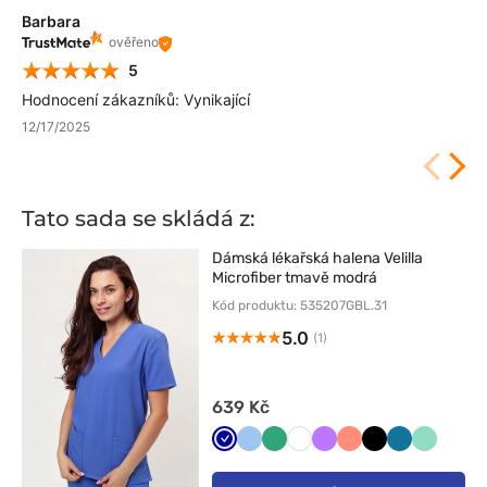
Barbara
ověřeno
5
Hodnocení zákazníků: Vynikající
12/17/2025
Tato sada se skládá z:
Dámská lékařská halena Velilla
Microfiber tmavě modrá
Kód produktu: 535207GBL.31
5.0
(1)
639 Kč
Granatowy
Niebieski
Jasny
Biały
Fioletowy
Koralowy
Czarny
Karaibski
Miętowy
zielony
błękit