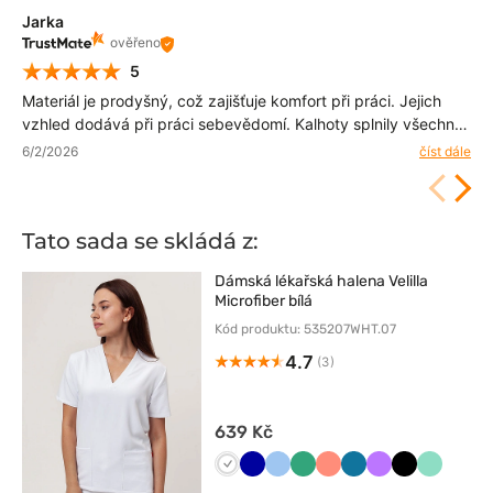
Jarka
ověřeno
5
Materiál je prodyšný, což zajišťuje komfort při práci. Jejich
vzhled dodává při práci sebevědomí. Kalhoty splnily všechna
má očekávání. Tento e-Shop doporučuji i pro rychlé a
6/2/2026
číst dále
bezproblémové doručení ,prostě spokojenost .Děkuji Vám.
Tato sada se skládá z:
Dámská lékařská halena Velilla
Microfiber bílá
Kód produktu: 535207WHT.07
4.7
(3)
639 Kč
Biały
Granatowy
Niebieski
Jasny
Koralowy
Karaibski
Fioletowy
Czarny
Miętowy
zielony
błękit