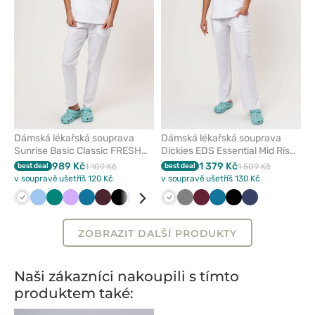
Dámská lékařská souprava
Dámská lékařská souprava
Sunrise Basic Classic FRESH
Dickies EDS Essential Mid Rise
bílá
bílá
989 Kč
1 379 Kč
best deal
1 109 Kč
best deal
1 509 Kč
v soupravě ušetříš 120 Kč
v soupravě ušetříš 130 Kč
Bílá
Modrá
Zelená
Levandulová
Karaibsky
Burgundová
Černá
Fialová
Námořnická
Královsky
Bílá
Švestkový
Šedá
Růžová
Třešňová
Karaibsky
Černá
Námořnická
modrá
modř
modrá
modrá
modř
ZOBRAZIT DALŠÍ PRODUKTY
Naši zákazníci nakoupili s tímto
produktem také: