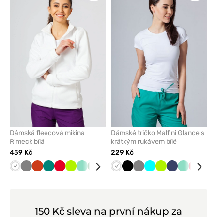
přidáte
přidáte
nebo
nebo
odeberete
odeber
z
z
oblíbených
oblíben
Dámská fleecová mikina
Dámské tričko Malfini Glance s
Rimeck bílá
krátkým rukávem bílé
459 Kč
229 Kč
Bílá
Šedá
Oranžová
Zelená
Červená
Limetková
Mátová
Tmavě
Grafitová
Lazurová
Bílá
Tmavě
Černá
Černá
Šedá
Námořnická
Tyrkysová
Limetková
Námořnická
Mátová
Červen
Mal
zelená
modrá
modř
modř
150 Kč sleva na první nákup za