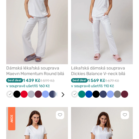
oblíbených
oblíben
Dámská lékařská souprava
Lékařská dámská souprava
Maevn Momentum Round bílá
Dickies Balance V-neck bílá
1 439 Kč
1 569 Kč
best deal
1 599 Kč
best deal
1 679 Kč
v soupravě ušetříš 160 Kč
v soupravě ušetříš 110 Kč
Bílá
Černá
Červená
Světle
Třešňová
Klasicky
Námořnická
Karaibsky
Královsky
Zelená
Bílá
Levandulová
Zelená
Olivková
Královsky
Černá
Námořnická
Klasicky
Šedá
Třešňo
šedá
modrá
modř
modrá
modrá
modrá
modř
modrá
Kliknutím
Kliknut
AKCE
přidáte
přidáte
nebo
nebo
odeberete
odeber
z
z