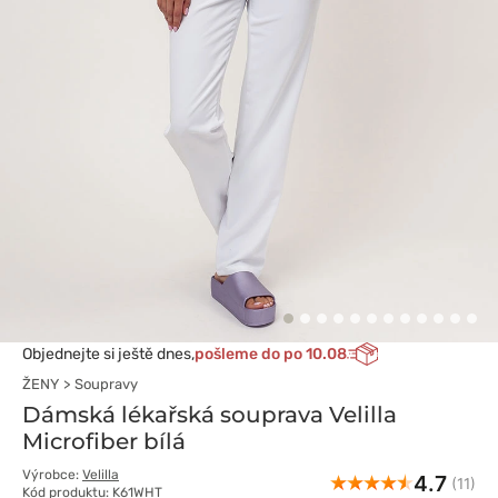
Objednejte si ještě dnes,
pošleme do po 10.08
ŽENY
Soupravy
Dámská lékařská souprava Velilla
Microfiber bílá
Výrobce:
Velilla
4.7
(11)
Kód produktu: K61WHT