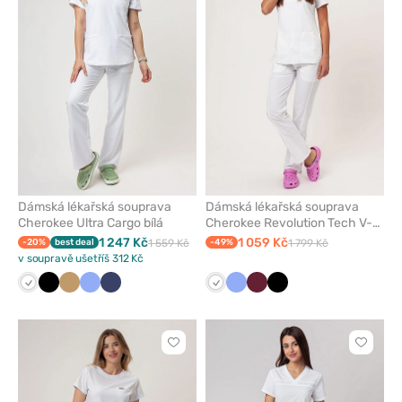
z
z
oblíbených
oblíben
Dámská lékařská souprava
Dámská lékařská souprava
Cherokee Ultra Cargo bílá
Cherokee Revolution Tech V-
neck bílá
1 247 Kč
1 059 Kč
-20%
best deal
1 559 Kč
-49%
1 799 Kč
v soupravě ušetříš 312 Kč
Bílá
Černá
Béžová
Klasicky
Námořnická
Bílá
Klasicky
Třešňová
Černá
modrá
modř
modrá
Kliknutím
Kliknut
přidáte
přidáte
nebo
nebo
odeberete
odeber
z
z