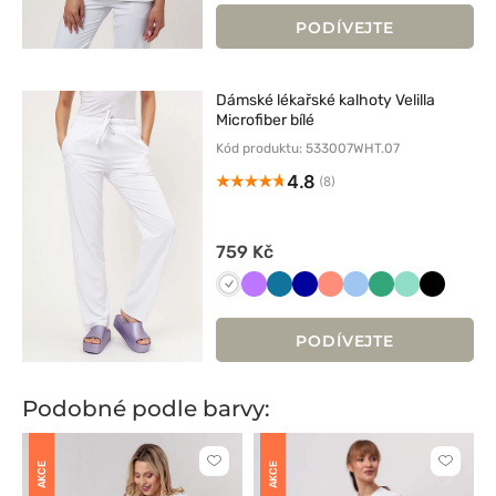
PODÍVEJTE
Dámské lékařské kalhoty Velilla
Microfiber bílé
Kód produktu: 533007WHT.07
4.8
(8)
759 Kč
Biały
Fioletowy
Karaibski
Granatowy
Koralowy
Niebieski
Jasny
Miętowy
Czarny
błękit
zielony
PODÍVEJTE
Podobné podle barvy:
Kliknutím
Kliknut
AKCE
AKCE
přidáte
přidáte