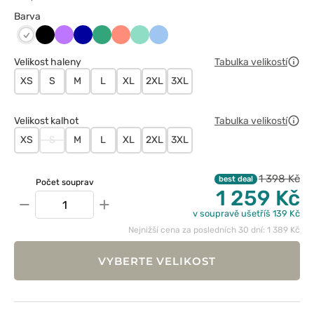
Barva
Czarny
Fioletowy
Granatowy
Jasny
Koralowy
Miętowy
Niebieski
Biały
zielony
Velikost haleny
Tabulka velikostí
XS
S
M
L
XL
2XL
3XL
Velikost kalhot
Tabulka velikostí
XS
S
M
L
XL
2XL
3XL
1 398 Kč
best deal
Počet souprav
1 259 Kč
−
+
v soupravě ušetříš 139 Kč
Nejnižší cena za posledních 30 dní: 1 389 Kč
VYBERTE VELIKOST