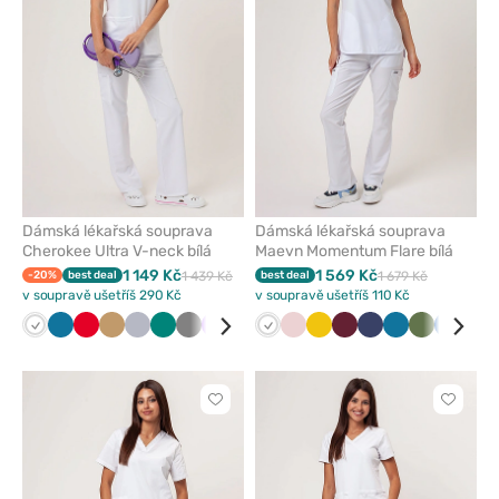
oblíbených
oblíben
Dámská lékařská souprava
Dámská lékařská souprava
Cherokee Ultra V-neck bílá
Maevn Momentum Flare bílá
1 149 Kč
1 569 Kč
-20%
best deal
1 439 Kč
best deal
1 679 Kč
v soupravě ušetříš 290 Kč
v soupravě ušetříš 110 Kč
Bílá
Karaibsky
Červená
Béžová
Světle
Zelená
Šedá
Fialová
Královsky
Mořsky
Bílá
Námořnická
Pastelově
Černá
Žlutá
Růžová
Třešňová
Olivková
Námořnická
Klasicky
Karaibsky
Tyrkysová
Olivková
Třešňov
Královs
Klas
modrá
šedá
modrá
modrá
modř
růžová
modř
modrá
modrá
modrá
mod
Kliknutím
Kliknut
přidáte
přidáte
nebo
nebo
odeberete
odeber
z
z
oblíbených
oblíben