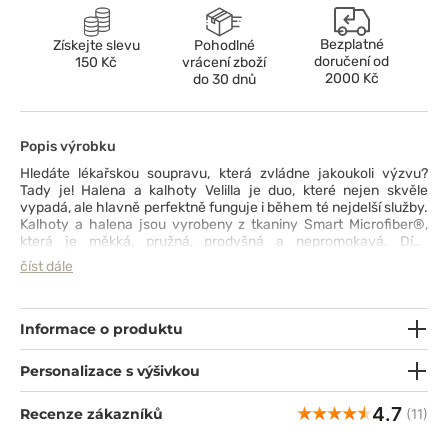
Bezplatné
Získejte slevu
Pohodlné
doručení od
150 Kč
vrácení zboží
2000 Kč
do 30 dnů
Popis výrobku
Hledáte lékařskou soupravu, která zvládne jakoukoli výzvu?
Tady je! Halena a kalhoty Velilla je duo, které nejen skvěle
vypadá, ale hlavně perfektně funguje i během té nejdelší služby.
Kalhoty a halena jsou vyrobeny z tkaniny Smart Microfiber®,
která je měkká, pružná, prodyšná a nepromokavá. Díky
technologii SilverPlus® je oděv chráněn před bakteriemi
číst dále
a zápachem. Kalhoty rovného střihu vám zajistí maximální
pohodlí, zatímco mikina s výstřihem do V a jemným pasem
zvýrazní vaši siluetu. Souprava má řadu kapes pro uložení
všeho, co byste mohli při práci potřebovat.
Informace o produktu
Personalizace s výšivkou
4.7
Recenze zákazníků
(11)