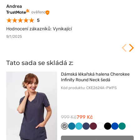
Andrea
ověřeno
5
Hodnocení zákazníků: Vynikající
9/1/2025
Tato sada se skládá z:
Dámská lékařská halena Cherokee
Infinity Round Neck šedá
Kód produktu: CKE2624A-PWPS
999 Kč
799 Kč
Szary
Karaibski
Morski
Ciemny
Wiśniowy
Biały
Czarny
Królewski
Zielony
błękit
błękit
granat
granat