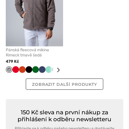
Pánská fleecová mikina
Rimeck tmavě šedá
479 Kč
Šedá
Červená
Oranžová
Černá
Tmavě
Námořnická
Mátová
Tmavě
Bílá
zelená
modř
modrá
ZOBRAZIT DALŠÍ PRODUKTY
150 Kč sleva na první nákup za
přihlášení k odběru newsletteru
Přihlaste se k odběru našeho newsletteru a dostávejte