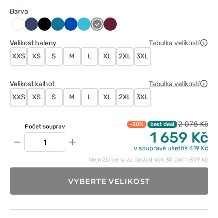
Barva
Ciemny
Czarny
Karaibski
Królewski
Morski
Szary
Wiśniowy
Biały
granat
błękit
granat
błękit
Velikost haleny
Tabulka velikostí
XXS
XS
S
M
L
XL
2XL
3XL
Velikost kalhot
Tabulka velikostí
XXS
XS
S
M
L
XL
2XL
3XL
2 078 Kč
-20%
best deal
Počet souprav
1 659 Kč
−
+
v soupravě ušetříš 419 Kč
Nejnižší cena za posledních 30 dní: 1 899 Kč
VYBERTE VELIKOST