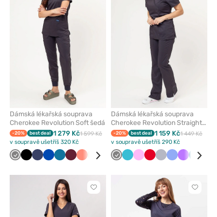
odeberete
odeber
z
z
oblíbených
oblíben
Dámská lékařská souprava
Dámská lékařská souprava
Cherokee Revolution Soft šedá
Cherokee Revolution Straight
šedá
1 279 Kč
1 159 Kč
-20%
best deal
1 599 Kč
-20%
best deal
1 449 Kč
v soupravě ušetříš 320 Kč
v soupravě ušetříš 290 Kč
Šedá
Černá
Námořnická
Královsky
Karaibsky
Třešňová
Koralová
Pistáciová
Klasicky
Šedá
Mořsky
Růžová
Červená
Světle
Klasicky
Fialová
Karaibs
Čer
modř
modrá
modrá
modrá
modrá
šedá
modrá
modrá
Kliknutím
Kliknut
přidáte
přidáte
nebo
nebo
odeberete
odeber