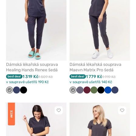
oblíbených
oblíben
Dámská lékařská souprava
Dámská lékařská souprava
Healing Hands Renee šedá
Maevn Matrix Pro šedá
1 319 Kč
1 779 Kč
best deal
1 509 Kč
best deal
1 919 Kč
v soupravě ušetříš 190 Kč
v soupravě ušetříš 140 Kč
Šedá
Námořnická
Černá
Šedá
Šedá
Třešňová
Olivková
Černá
Královsky
Námořnick
modř
melanž
modrá
modř
Kliknutím
Kliknut
AKCE
přidáte
přidáte
nebo
nebo
odeberete
odeber
z
z
oblíbených
oblíben