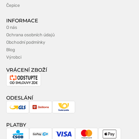
Čepice
INFORMACE
O nás
Ochrana osobních údajů
Obchodní podmínky
Blog
Výrobci
VRÁCENÍ ZBOŽÍ
Odstoupení
od
smlouvy
ODESLÁNÍ
GLS
Zásilkovna
Česká
pošta
PLATBY
CSOB
GoPay
Visa
MasterCard
Apple