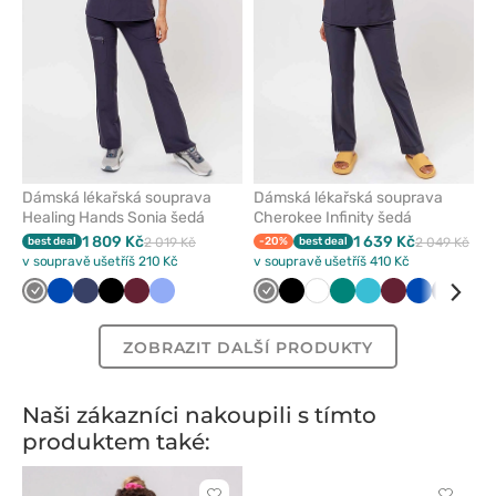
Dámská lékařská souprava
Dámská lékařská souprava
Healing Hands Sonia šedá
Cherokee Infinity šedá
1 809 Kč
1 639 Kč
best deal
2 019 Kč
-20%
best deal
2 049 Kč
v soupravě ušetříš 210 Kč
v soupravě ušetříš 410 Kč
Šedá
Královsky
Námořnická
Černá
Třešňová
Klasicky
Šedá
Černá
Bílá
Zelená
Mořsky
Třešňová
Královsky
Námořn
Kar
modrá
modř
modrá
modrá
modrá
modř
mod
ZOBRAZIT DALŠÍ PRODUKTY
Naši zákazníci nakoupili s tímto
produktem také: