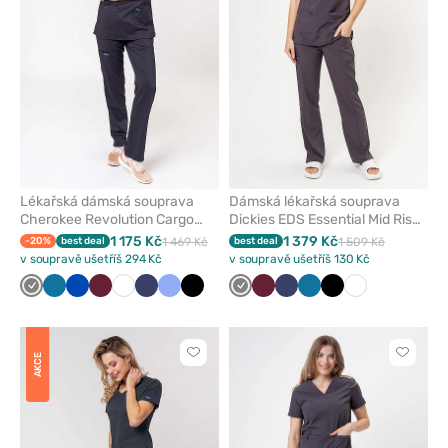
Lékařská dámská souprava
Dámská lékařská souprava
Cherokee Revolution Cargo
Dickies EDS Essential Mid Rise
šedá
šedá
1 175 Kč
1 379 Kč
-20%
best deal
1 469 Kč
best deal
1 509 Kč
v soupravě ušetříš 294 Kč
v soupravě ušetříš 130 Kč
Šedá
Karaibsky
Královsky
Třešňová
Bílá
Námořnická
Klasicky
Černá
Šedá
Třešňová
Námořnická
Karaibsky
Černá
Bílá
modrá
modrá
modř
modrá
modř
modrá
Kliknutím
Kliknut
AKCE
přidáte
přidáte
nebo
nebo
odeberete
odeber
z
z
oblíbených
oblíben