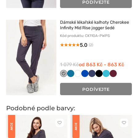
PODÍVEJTE
Dámské lékařské kalhoty Cherokee
Infinity Mid Rise jogger šedé
Kód produktu: CK110A-PWPS
5.0
(2)
1 079 Kč
od 863 Kč - 863 Kč
Szary
Karaibski
Biały
Królewski
Ciemny
Czarny
Morski
Wiśniowy
błękit
granat
granat
błękit
PODÍVEJTE
Podobné podle barvy:
Kliknutím
Kliknut
AKCE
AKCE
přidáte
přidáte
nebo
nebo