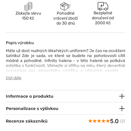
Bezplatné
Získejte slevu
Pohodlné
doručení od
150 Kč
vrácení zboží
2000 Kč
do 30 dnů
Popis výrobku
Máte už dost nudných lékařských uniforem? Je čas na osvěžení
šatníku! Zde je sada, ve které se budete na pohotovosti cítit
módně a pohodlně. Infinity halena - v této haleně se potkává
estetika s funkčností. Všímejte si střihu na míru, který decentně
zvýrazňuje pas, elegantního výstřihu a větracích vsadek na
bocích. Poutko na průkazku? Samozřejmě, protože i detaily jsou
číst dále
důležité! S kalhotami ve stylu jogger budete připraveni na
každou výzvu. Díky širokému elastickému pasu a zipu na boku si
je budete moci v mžiku natáhnout. Tkanina s příměsí spandexu
vám poskytne naprostou volnost pohybu a technologie
Informace o produktu
PROTX2® je vaší tajnou zbraní pro dlouhé služební cesty -
znamená svěžest, i když je pracovní tempo zběsilé.
Personalizace s výšivkou
5.0
Recenze zákazníků
(2)