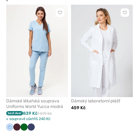
Kliknutím
Kliknut
přidáte
přidáte
nebo
nebo
odeberete
odeber
z
z
oblíbených
oblíben
Dámské lékařská souprava
Dámský laboratorní plášť
Uniforms World Yucca modrá
459 Kč
839 Kč
best deal
1 079 Kč
v soupravě ušetříš 240 Kč
Modrá
Burgundová
Tmavě
Námořnická
zelená
modř