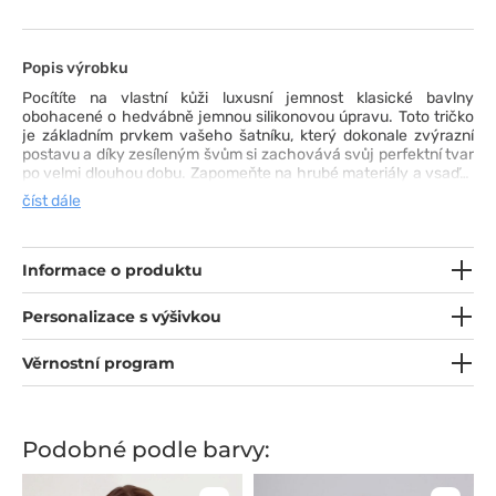
Popis výrobku
Pocítíte na vlastní kůži luxusní jemnost klasické bavlny
obohacené o hedvábně jemnou silikonovou úpravu. Toto tričko
je základním prvkem vašeho šatníku, který dokonale zvýrazní
postavu a díky zesíleným švům si zachovává svůj perfektní tvar
po velmi dlouhou dobu. Zapomeňte na hrubé materiály a vsaďte
na komfort, který vám dodá sebevědomí v každé situaci. Kvalitu
číst dále
tohoto trička oceníte již při prvním obléknutí.
Informace o produktu
Personalizace s výšivkou
Věrnostní program
Podobné podle barvy: