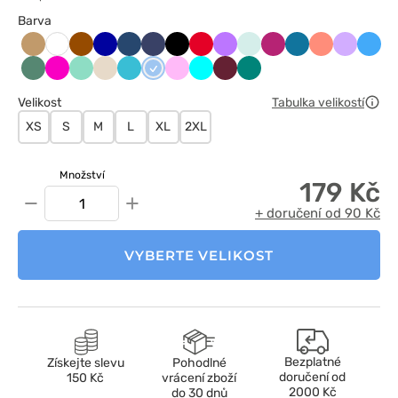
Barva
Beżowy
Brązowy
Chabrowy
Ciemnoniebieski
Ciemny
Czarny
Czerwony
Fioletowy
Frost
fuksja
Karaibski
Koralowy
Lawend
Lazu
Biały
granat
błękit
Light
Malinowy
Miętowy
Migdałowy
Morski
Niebieski
Różowy
Turkus
Wiśniowy
Zielony
sage
błękit
Velikost
Tabulka velikostí
XS
S
M
L
XL
2XL
Množství
179 Kč
−
+
+ doručení od 90 Kč
VYBERTE VELIKOST
Bezplatné
Získejte slevu
Pohodlné
doručení od
150 Kč
vrácení zboží
2000 Kč
do 30 dnů