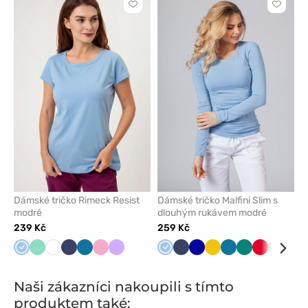
Kliknutím
Kliknut
přidáte
přidáte
nebo
nebo
odeberete
odeber
z
z
oblíbených
oblíben
Dámské tričko Rimeck Resist
Dámské tričko Malfini Slim s
modré
dlouhým rukávem modré
239 Kč
259 Kč
Modrá
Mátová
Bílá
Námořnická
Karaibsky
Liliová
Levandulová
Modrá
Námořnická
Tmavě
Žlutá
Karaibsky
Zelená
Červená
Šedá
Tře
modř
modrá
modř
modrá
modrá
Naši zákazníci nakoupili s tímto
produktem také: