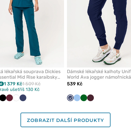
 lékařská souprava Dickies
Dámské lékařské kalhoty Uni
sential Mid Rise karaibsky
World Ava jogger námořnick
1 379 Kč
1 509 Kč
539 Kč
al
ravě ušetříš 130 Kč
dulová
bsky
dá
Černá
Třešňová
Bílá
Námořnická
Námořnická
Modrá
Tmavě
Burgundová
á
modř
modř
zelená
ZOBRAZIT DALŠÍ PRODUKTY