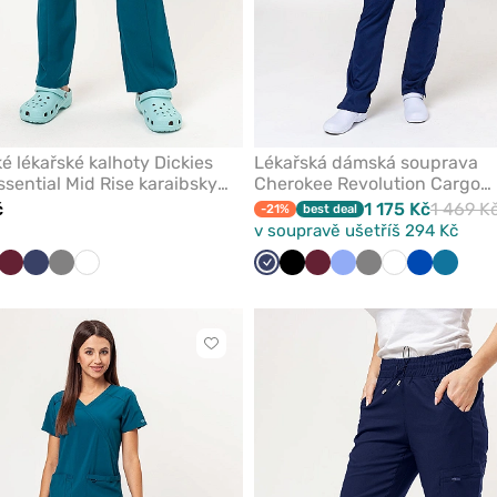
 lékařské kalhoty Dickies
Lékařská dámská souprava
sential Mid Rise karaibsky
Cherokee Revolution Cargo
námořnická modř
č
1 175 Kč
1 469 K
-21%
best deal
v soupravě ušetříš 294 Kč
ky
bsky
rná
Třešňová
Námořnická
Šedá
Bílá
Námořnická
Černá
Třešňová
Klasicky
Šedá
Bílá
Královsky
Karaibs
á
á
modř
modř
modrá
modrá
modrá
Kliknutím
přidáte
nebo
odeberete
z
oblíbených