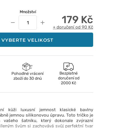
Množství
179 Kč
−
+
+ doručení od 90 Kč
VYBERTE VELIKOST
Bezplatné
Pohodlné vrácení
doručení od
zboží do 30 dnů
2000 Kč
tní kůži luxusní jemnost klasické bavlny
ně jemnou silikonovou úpravu. Toto tričko je
 vašeho šatníku, který dokonale zvýrazní
íleným švům si zachovává svůj perfektní tvar