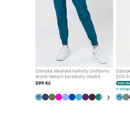
Dámské lékařské kalhoty Uniforms
Dámská
World Valiant karaibsky modré
EDS Es
modrá
599 Kč
best de
v soup
Karaibsky
Námořnická
Olivková
Malinová
Klasicky
Královsky
Mořsky
Lilkový
Burgundová
Zelená
Černá
Šedá
Levan
Karai
Še
modrá
modř
modrá
modrá
modrá
modr