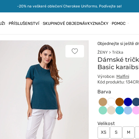
-20% na veškeré oblečení Cherokee Uniforms. Podívejte se!
UŽI
PŘÍSLUŠENSTVÍ
SKUPINOVÉ OBJEDNÁVKY
ZNAČKY
POMOC
Objednejte si ještě d
ŽENY
Trička
Přidat
k
Dámské tričk
oblíbeným
Basic karaib
položkám
Výrobce:
Malfini
Kód produktu: 134CR
Barva
Beżowy
Brązowy
Chab
Ci
Biały
Miętowy
Migdałowy
Morski
Niebie
R
błękit
Velikost
XS
S
M