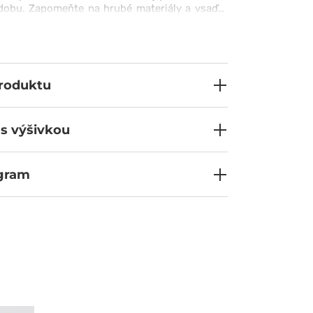
dobu. Zapomeňte na hrubé materiály a vsaďte
vám dodá sebevědomí v každé situaci. Kvalitu
te již při prvním obléknutí.
produktu
 s výšivkou
ogram