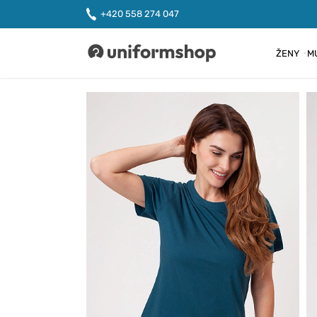
+420 558 274 047
ŽENY
M
Uniformshop