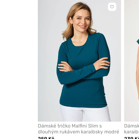
Kliknutím
přidáte
nebo
odeberete
z
oblíbených
Dámské tričko Malfini Slim s
Dámské
dlouhým rukávem karaibsky modré
karai
259 Kč
239 K