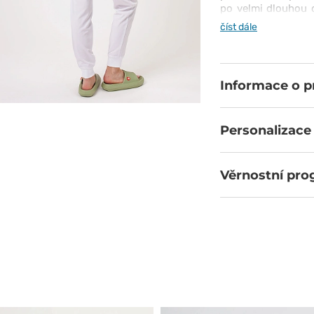
po velmi dlouhou 
na komfort, který 
číst dále
tohoto trička ocení
Informace o 
Personalizace
Věrnostní pr