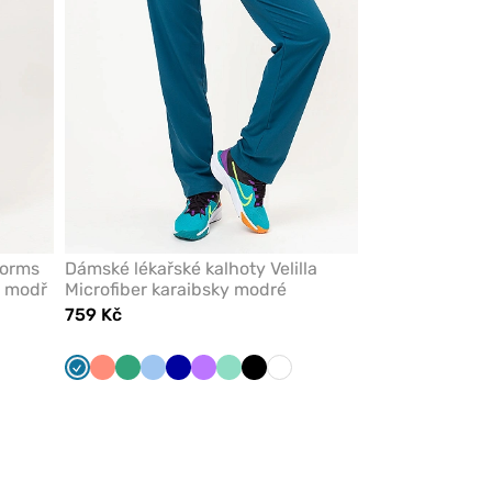
forms
Dámské lékařské kalhoty Velilla
á modř
Microfiber karaibsky modré
759 Kč
Karaibsky
Koralová
Světle
Modrá
Tmavě
Fialová
Mátová
Černá
Bílá
modrá
zelená
modrá