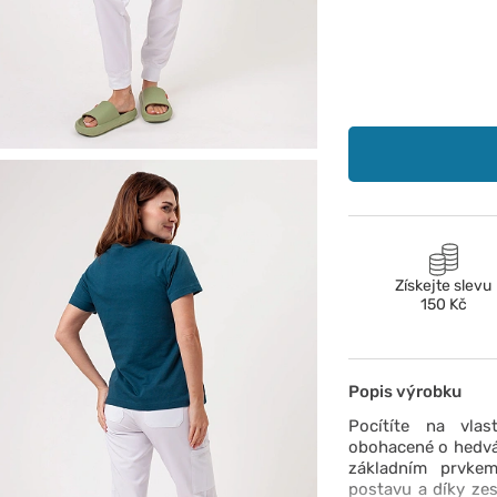
Získejte slevu
150 Kč
Popis výrobku
Pocítíte na vlas
obohacené o hedváb
základním prvkem
postavu a díky zes