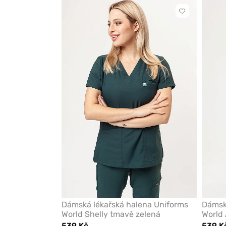
Kliknutím
přidáte
nebo
odeberete
z
oblíbených
Dámská lékařská halena Uniforms
Dámské
World Shelly tmavě zelená
World
539 Kč
539 K