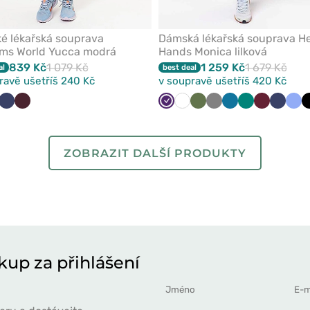
é lékařská souprava
Dámská lékařská souprava He
rms World Yucca modrá
Hands Monica lilková
839 Kč
1 079 Kč
1 259 Kč
1 679 Kč
al
best deal
ravě ušetříš 240 Kč
v soupravě ušetříš 420 Kč
á
mavě
Námořnická
Burgundová
Lilkový
Bílá
Olivková
Šedá
Karaibsky
Zelená
Třešňová
Námořn
Klas
lená
modř
modrá
modř
mod
ZOBRAZIT DALŠÍ PRODUKTY
kup za přihlášení