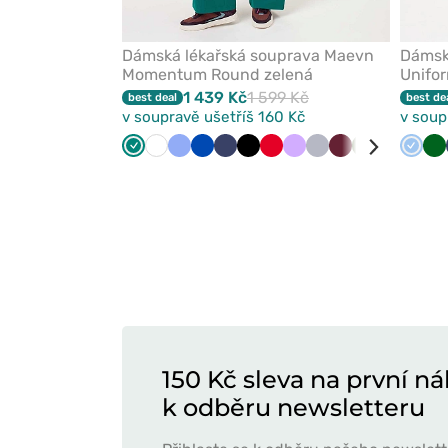
Dámská lékařská souprava Maevn
Dámsk
Momentum Round zelená
Unifo
1 439 Kč
1 599 Kč
best deal
best de
v soupravě ušetříš 160 Kč
v soup
Zelená
Bílá
Klasicky
Královsky
Námořnická
Černá
Červená
Levandulová
Světle
Třešňová
Olivková
Karaibsky
Modr
T
modrá
modrá
modř
šedá
modrá
ze
150 Kč sleva na první ná
k odběru newsletteru