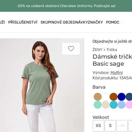
-20% na veškeré oblečení Cherokee Uniforms. Podívejte se!
UŽI
PŘÍSLUŠENSTVÍ
SKUPINOVÉ OBJEDNÁVKY
ZNAČKY
POMOC
Objednejte si ještě d
ŽENY
Trička
Přidat
k
Dámské tričk
oblíbeným
Basic sage
položkám
Výrobce:
Malfini
Kód produktu: 134S
Barva
Beżowy
Brązowy
Chab
Ci
Biały
Miętowy
Migdałowy
Morski
Niebie
R
błękit
Velikost
XS
S
M