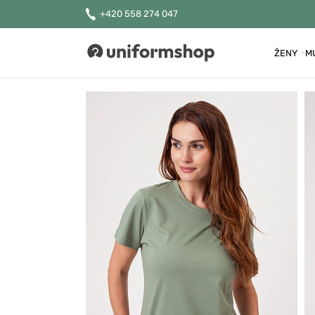
+420 558 274 047
ŽENY
M
Uniformshop