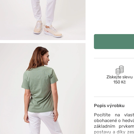
Získejte slevu
150 Kč
Popis výrobku
Pocítíte na vlas
obohacené o hedváb
základním prvkem
postavu a díky zes