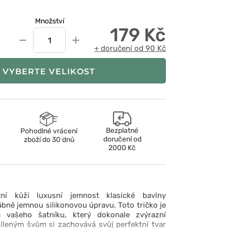
Množství
179 Kč
−
+
+ doručení od 90 Kč
VYBERTE VELIKOST
Bezplatné
Pohodlné vrácení
doručení od
zboží do 30 dnů
2000 Kč
tní kůži luxusní jemnost klasické bavlny
ně jemnou silikonovou úpravu. Toto tričko je
 vašeho šatníku, který dokonale zvýrazní
íleným švům si zachovává svůj perfektní tvar