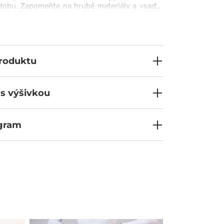
dobu. Zapomeňte na hrubé materiály a vsaďte
vám dodá sebevědomí v každé situaci. Kvalitu
te již při prvním obléknutí.
produktu
 s výšivkou
ogram