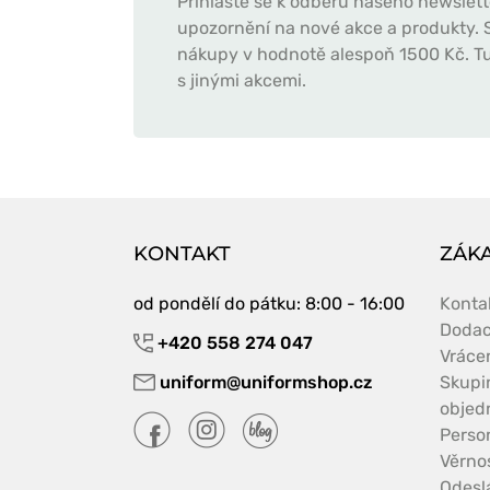
Přihlaste se k odběru našeho newslett
upozornění na nové akce a produkty. S
nákupy v hodnotě alespoň 1500 Kč. Tu
s jinými akcemi.
KONTAKT
ZÁKA
od pondělí do pátku
: 8:00 - 16:00
Konta
Dodac
+420 558 274 047
Vráce
uniform@uniformshop.cz
Skupi
objed
Perso
Věrno
Odeslá