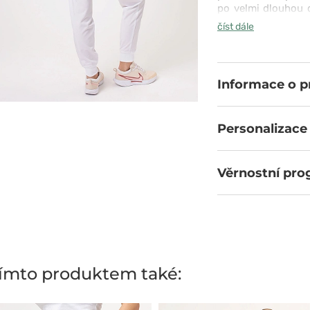
po velmi dlouhou 
na komfort, který 
číst dále
tohoto trička ocení
Informace o 
Personalizace
Věrnostní pr
 tímto produktem také: