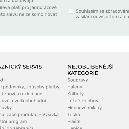
eru a dostávejte
leva platí pro jednorázové
Souhlasím se zpracován
to slevu nelze kombinovat
zasílání newsletteru a 
ZNICKÝ SERVIS
NEJOBLÍBENĚJŠÍ
KATEGORIE
kt
Soupravy
í podmínky, způsoby platby
Haleny
ní zboží a reklamace
Kalhoty
nové a velkoobchodní
Lékařská obuv
návky
Fleecové mikiny
nalizace produktů - Výšivka
Trička
stní program
Pláště
ní do zahraničí
Čepice