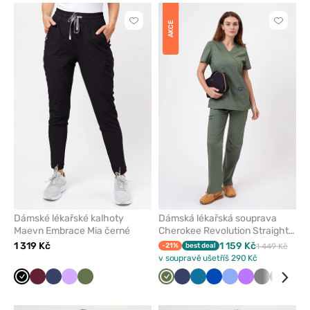
Kliknutím
Kliknut
AKCE
přidáte
přidáte
nebo
nebo
odeberete
odeber
z
z
oblíbených
oblíben
Dámské lékařské kalhoty
Dámská lékařská souprava
Maevn Embrace Mia černé
Cherokee Revolution Straight
olivková
1 319 Kč
1 159 Kč
-21%
best deal
1 449 Kč
v soupravě ušetříš 290 Kč
Černá
Třešňová
Námořnická
Levandulová
Olivková
Olivková
Námořnická
Karaibsky
Královsky
Klasicky
Fialová
Šedá
Černá
Béž
modř
modř
modrá
modrá
modrá