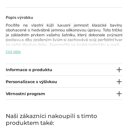
Popis výrobku
Pocítíte na vlastní kůži luxusní jemnost klasické bavlny
obohacené o hedvábně jemnou silikonovou úpravu. Toto tričko
je základním prvkem vašeho šatníku, který dokonale zvýrazní
postavu a díky zesíleným švům si zachovává svůj perfektní tvar
po velmi dlouhou dobu. Zapomeňte na hrubé materiály a vsaďte
na komfort, který vám dodá sebevědomí v každé situaci. Kvalitu
číst dále
tohoto trička oceníte již při prvním obléknutí.
Informace o produktu
Personalizace s výšivkou
Věrnostní program
Naši zákazníci nakoupili s tímto
produktem také: