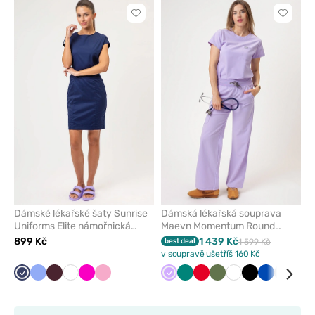
Kliknutím
Kliknut
přidáte
přidáte
nebo
nebo
odeberete
odeber
z
z
oblíbených
oblíben
Dámské lékařské šaty Sunrise
Dámská lékařská souprava
Uniforms Elite námořnická
Maevn Momentum Round
modř
lavendulová
899 Kč
1 439 Kč
best deal
1 599 Kč
v soupravě ušetříš 160 Kč
Námořnická
Klasicky
Burgundová
Bílá
Malinová
Liliová
Levandulová
Zelená
Červená
Olivková
Bílá
Černá
Královsky
Světle
Tře
modř
modrá
modrá
šedá