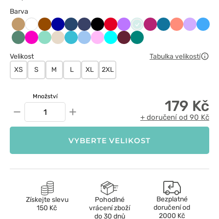
Barva
Beżowy
Brązowy
Chabrowy
Ciemnoniebieski
Ciemny
Czarny
Czerwony
Fioletowy
Frost
fuksja
Karaibski
Koralowy
Lawend
Lazu
Biały
granat
błękit
Light
Malinowy
Miętowy
Migdałowy
Morski
Niebieski
Różowy
Turkus
Wiśniowy
Zielony
sage
błękit
Velikost
Tabulka velikostí
XS
S
M
L
XL
2XL
Množství
179 Kč
−
+
+ doručení od 90 Kč
VYBERTE VELIKOST
Bezplatné
Získejte slevu
Pohodlné
doručení od
150 Kč
vrácení zboží
2000 Kč
do 30 dnů