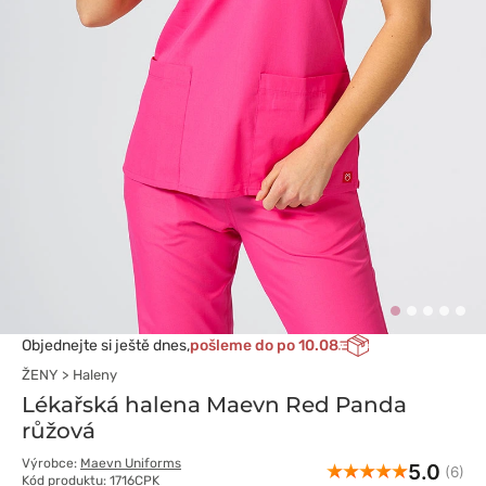
Objednejte si ještě dnes,
pošleme do po 10.08
ŽENY
Haleny
Lékařská halena Maevn Red Panda
růžová
Výrobce:
Maevn Uniforms
5.0
(6)
Kód produktu: 1716CPK