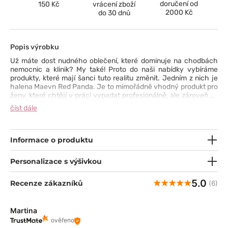
doručení od
150 Kč
vrácení zboží
2000 Kč
do 30 dnů
Popis výrobku
Už máte dost nudného oblečení, které dominuje na chodbách
nemocnic a klinik? My také! Proto do naši nabídky vybíráme
produkty, které mají šanci tuto realitu změnit. Jedním z nich je
halena Maevn Red Panda. Je to mimořádně vhodný produkt pro
ženy, které chtějí v práci vypadat profesionálně, ale zároveň se
cítít žensky. Halenka má perfektní střih, který zdůrazňuje ženský
číst dále
pas. Vzhled však není všechno - mysleli jsme také na jiné
aspekty: praktické kapsy a odolný materiál.
Informace o produktu
Personalizace s výšivkou
5.0
Recenze zákazníků
(6)
Martina
ověřeno