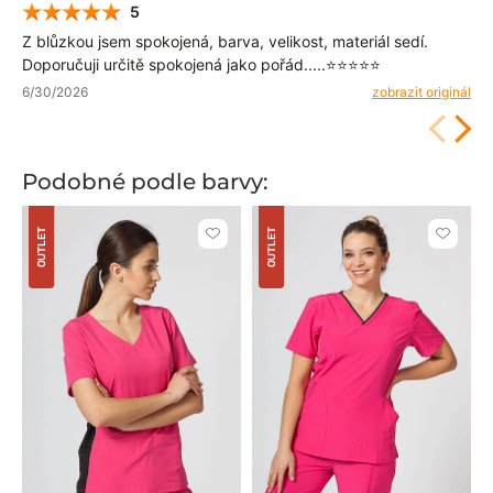
5
Z blůzkou jsem spokojená, barva, velikost, materiál sedí.
Doporučuji určitě spokojená jako pořád.....⭐⭐⭐⭐⭐
6/30/2026
zobrazit originál
Podobné podle barvy:
OUTLET
OUTLET
Kliknutím
Kliknut
přidáte
přidáte
nebo
nebo
odeberete
odeber
z
z
oblíbených
oblíben