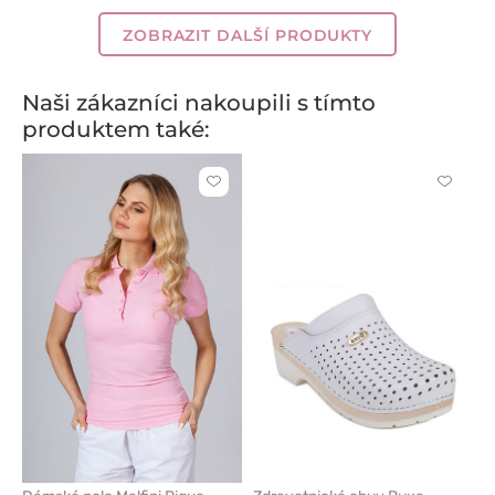
šedá
modř
modrá
modrá
růžová
modrá
ZOBRAZIT DALŠÍ PRODUKTY
Naši zákazníci nakoupili s tímto
produktem také:
Kliknutím
Kliknut
přidáte
přidáte
nebo
nebo
odeberete
odeber
z
z
oblíbených
oblíben