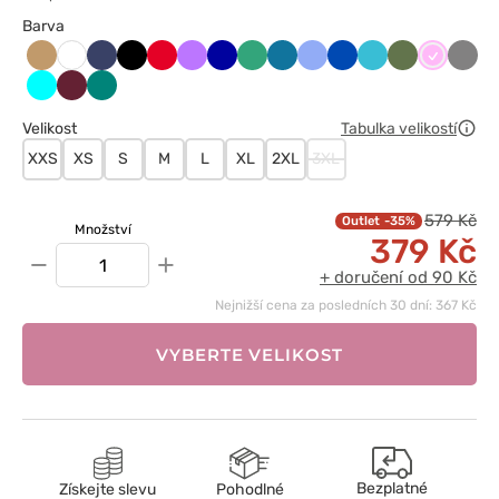
Barva
Beżowy
Ciemny
Czarny
Czerwony
Fioletowy
Granatowy
Jasny
Karaibski
Klasyczny
Królewski
Morski
Oliwkowy
Różowy
Szary
Biały
granat
zielony
błękit
błękit
granat
błękit
Turkus
Wiśniowy
Zielony
Velikost
Tabulka velikostí
XXS
XS
S
M
L
XL
2XL
3XL
579 Kč
-35%
Množství
379 Kč
−
+
+ doručení od 90 Kč
Nejnižší cena za posledních 30 dní: 367 Kč
VYBERTE VELIKOST
Bezplatné
Získejte slevu
Pohodlné