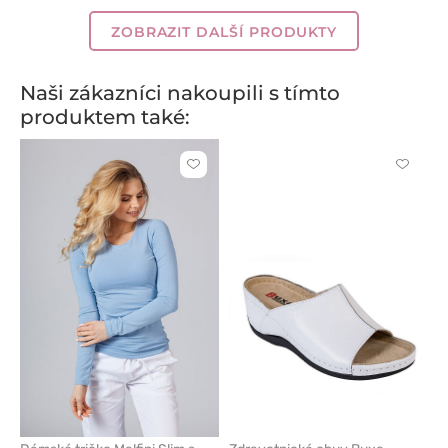
modrá
modrá
modrá
modrá
modrá
modř
modrá
modrá
zel
ZOBRAZIT DALŠÍ PRODUKTY
Naši zákazníci nakoupili s tímto
produktem také:
Kliknutím
Kliknut
přidáte
přidáte
nebo
nebo
odeberete
odeber
z
z
oblíbených
oblíben