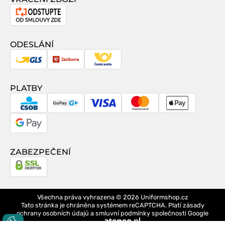
Odstoupení
od
smlouvy
ODESLÁNÍ
GLS
Zásilkovna
Česká
pošta
PLATBY
CSOB
GoPay
Visa
MasterCard
Apple
Pay
Google
Pay
ZABEZPEČENÍ
Všechna práva vyhrazena © 2026
Uniformshop.cz
Tato stránka je chráněna systémem reCAPTCHA. Platí
zásady
ochrany osobních údajů
a
smluvní podmínky
společnosti Google
design