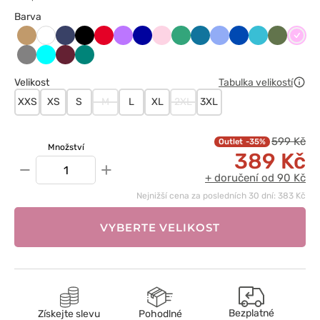
Barva
Beżowy
Ciemny
Czarny
Czerwony
Fioletowy
Granatowy
Jasnoróżowy
Jasny
Karaibski
Klasyczny
Królewski
Morski
Oliwkow
Różo
Biały
granat
zielony
błękit
błękit
granat
błękit
Szary
Turkus
Wiśniowy
Zielony
Velikost
Tabulka velikostí
XXS
XS
S
M
L
XL
2XL
3XL
599 Kč
-35%
Množství
389 Kč
−
+
+ doručení od 90 Kč
Nejnižší cena za posledních 30 dní: 383 Kč
VYBERTE VELIKOST
Bezplatné
Získejte slevu
Pohodlné