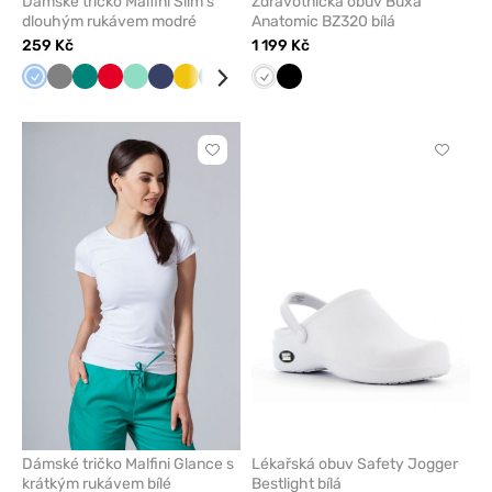
Dámské tričko Malfini Slim s
Zdravotnická obuv Buxa
dlouhým rukávem modré
Anatomic BZ320 bílá
259 Kč
1 199 Kč
Modrá
Šedá
Zelená
Červená
Mátová
Námořnická
Žlutá
Karaibsky
Malinová
Tmavě
Bílá
Černá
Černá
Třešňová
Bílá
modř
modrá
modrá
Kliknutím
Kliknut
přidáte
přidáte
nebo
nebo
odeberete
odeber
z
z
oblíbených
oblíben
Dámské tričko Malfini Glance s
Lékařská obuv Safety Jogger
krátkým rukávem bílé
Bestlight bílá