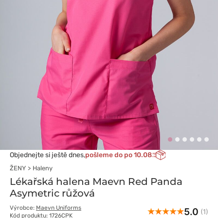
Objednejte si ještě dnes,
pošleme do po 10.08
ŽENY
Haleny
Lékařská halena Maevn Red Panda
Asymetric růžová
Výrobce:
Maevn Uniforms
5.0
(1)
Kód produktu: 1726CPK