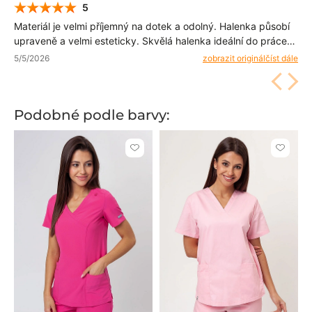
5
Materiál je velmi příjemný na dotek a odolný. Halenka působí
upraveně a velmi esteticky. Skvělá halenka ideální do práce
na každé směně.
5/5/2026
zobrazit originál
číst dále
Podobné podle barvy:
Kliknutím
Kliknut
přidáte
přidáte
nebo
nebo
odeberete
odeber
z
z
oblíbených
oblíben