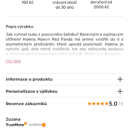
doručení od
150 Kč
vrácení zboží
2000 Kč
do 30 dnů
Popis výrobku
Jak vyhnat nudu z pracovního šatníku? Barevným a zajímavým
střihem! Halena Maevn Red Panda má jemný výstřih do V s
asymetrickým prošíváním, které upoutá pozornost. Halena je
nahoře úplá, dole mírně rozšířená, tak aby zdůraznila postavu
a zároveň poskytovala maximální pohodlí. Model je k dispozici v
široké škále jedinečných barev, díky kterým můžete snadno
číst dále
změnit svůj outfit.
Informace o produktu
Personalizace s výšivkou
5.0
Recenze zákazníků
(1)
Zuzana
ověřeno