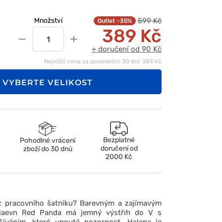
599 Kč
Množství
-35%
389 Kč
−
+
+ doručení od 90 Kč
Nejnižší cena za posledních 30 dní: 383 Kč
VYBERTE VELIKOST
Bezplatné
Pohodlné vrácení
doručení od
zboží do 30 dnů
2000 Kč
z pracovního šatníku? Barevným a zajímavým
Maevn Red Panda má jemný výstřih do V s