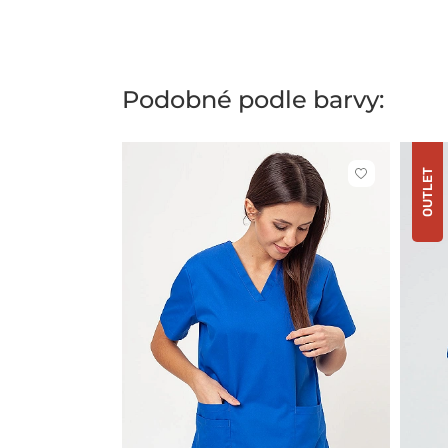
Podobné podle barvy:
OUTLET
Kliknutím
přidáte
nebo
odeberete
z
oblíbených