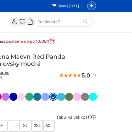
Český (CZK)
Nastavení
přístupnosti
Účet
Oblíbené
Nákupní
Hledat
položky
košík
nes,
pošleme do po 10.08
lena Maevn Red Panda
álovsky modrá
forms
5.0
(1)
YL
y
erwony
Fioletowy
Granatowy
Jasnoróżowy
Jasny
Karaibski
Klasyczny
Królewski
Morski
Oliwkowy
Różowy
Szary
Turkus
zielony
błękit
błękit
granat
błękit
Tabulka velikostí
M
L
XL
2XL
3XL