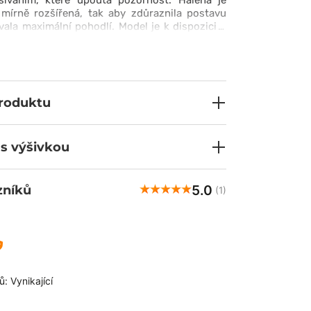
šíváním, které upoutá pozornost. Halena je
 mírně rozšířená, tak aby zdůraznila postavu
ala maximální pohodlí. Model je k dispozici v
inečných barev, díky kterým můžete snadno
produktu
 s výšivkou
5.0
zníků
(1)
: Vynikající