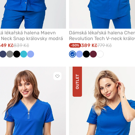
á lékařská halena Maevn
Dámská lékařská halena Che
 Neck Snap královsky modrá
Revolution Tech V-neck králo
modrá
549 Kč
839 Kč
389 Kč
779 Kč
-50%
ká
vsky
ešňová
Námořnická
Šedá
Černá
Mořsky
Klasicky
Královsky
Klasicky
Černá
Třešňová
Bílá
á
modř
modrá
modrá
modrá
modrá
OUTLET
Kliknutím
přidáte
nebo
odeberete
z
oblíbených