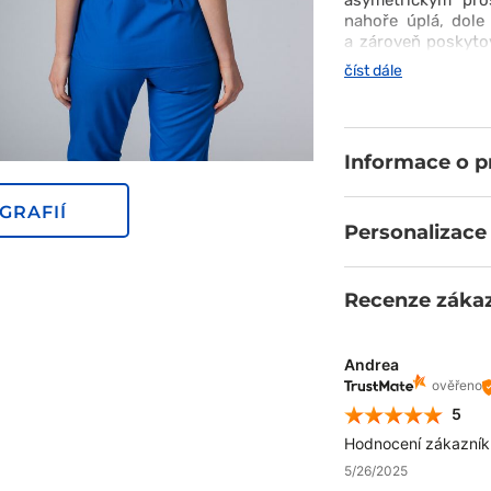
asymetrickým pro
nahoře úplá, dole
a zároveň poskytov
široké škále jed
číst dále
změnit svůj outfit.
Informace o 
GRAFIÍ
Personalizace
Recenze záka
Andrea
ověřeno
5
Hodnocení zákazníků
5/26/2025