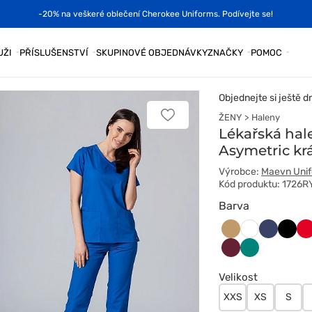
-20% na veškeré oblečení Cherokee Uniforms. Podívejte se!
UŽI
PŘÍSLUŠENSTVÍ
SKUPINOVÉ OBJEDNÁVKY
ZNAČKY
POMOC
Objednejte si ještě d
ŽENY
Haleny
Přidat
k
Lékařská ha
oblíbeným
Asymetric kr
položkám
Výrobce:
Maevn Uni
Kód produktu: 1726R
Barva
Beżowy
Ciemny
Czarn
Cz
Biały
granat
Wiśniowy
Zielony
Velikost
XXS
XS
S