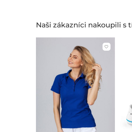
Naši zákazníci nakoupili s
Kliknutím
přidáte
nebo
odeberete
z
oblíbených