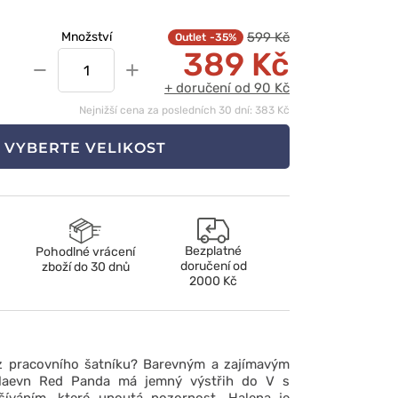
599 Kč
Množství
-35%
389 Kč
−
+
+ doručení od 90 Kč
Nejnižší cena za posledních 30 dní: 383 Kč
VYBERTE VELIKOST
Bezplatné
Pohodlné vrácení
doručení od
zboží do 30 dnů
2000 Kč
z pracovního šatníku? Barevným a zajímavým
Maevn Red Panda má jemný výstřih do V s