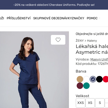
-20% na veškeré oblečení Cherokee Uniforms. Podívejte se!
UŽI
PŘÍSLUŠENSTVÍ
SKUPINOVÉ OBJEDNÁVKY
ZNAČKY
POMOC
Objednejte si ještě d
ŽENY
Haleny
Přidat
k
Lékařská ha
oblíbeným
Asymetric n
položkám
Výrobce:
Maevn Uni
Kód produktu: 1726T
Barva
Beżowy
Ciemny
Czarn
Cz
Biały
granat
Wiśniowy
Zielony
Velikost
XXS
XS
S