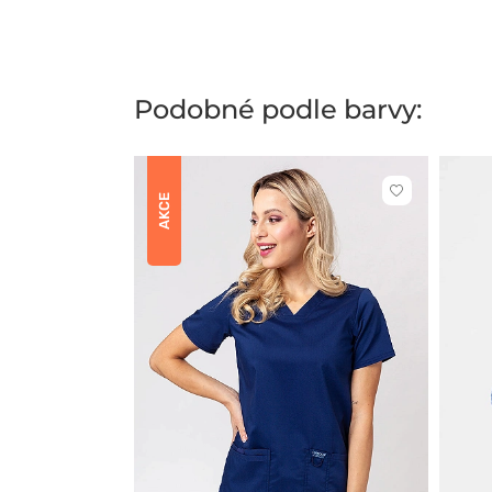
Podobné podle barvy:
Kliknutím
AKCE
přidáte
nebo
odeberete
z
oblíbených