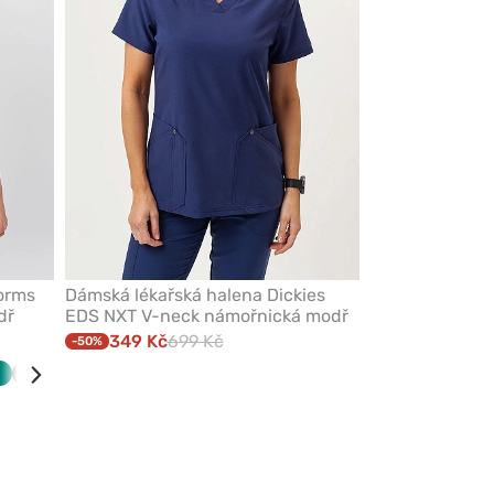
orms
Dámská lékařská halena Dickies
dř
EDS NXT V-neck námořnická modř
349 Kč
699 Kč
-50%
ky
ná
Zelená
Olivková
Levandulová
Šedá