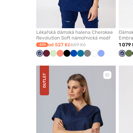
Lékařská dámská halena Cherokee
Dámsk
Revolution Soft námořnická modř
Embra
od 527 Kč
659 Kč
1 079 
-20%
Námořnická
Třešňová
Pistáciová
Koralová
Černá
Královsky
Karaibsky
Šedá
Bílá
Klasicky
Námoř
Ol
modř
modrá
modrá
modrá
modř
OUTLET
Kliknutím
přidáte
nebo
odeberete
z
oblíbených