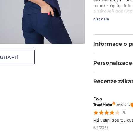
asymetrickým pro
nahoře úplá, dole
a zároveň poskytov
široké škále jed
číst dále
změnit svůj outfit.
Informace o 
GRAFIÍ
Personalizace
Recenze záka
Ewa
ověřeno
4
Má velmi dobrou kval
6/2/2026