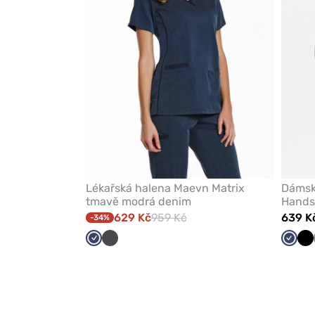
Lékařská halena Maevn Matrix
Dámská
tmavě modrá denim
Hands
629 Kč
959 Kč
639 K
-34%
Námořnická
Grafitová
Námoř
Če
modř
modř