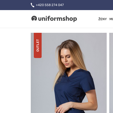
+420 558 274 047
ŽENY
M
Uniformshop
OUTLET