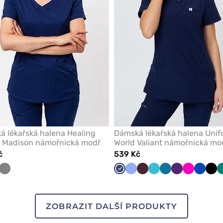
 lékařská halena Healing
Dámská lékařská halena Unif
 Madison námořnická modř
World Valiant námořnická mo
č
539 Kč
nická
rná
Šedá
Námořnická
Klasicky
Burgundová
Mořsky
Karaibsky
Lilkový
Malinová
Královs
Čer
modř
modrá
modrá
modrá
modrá
ZOBRAZIT DALŠÍ PRODUKTY