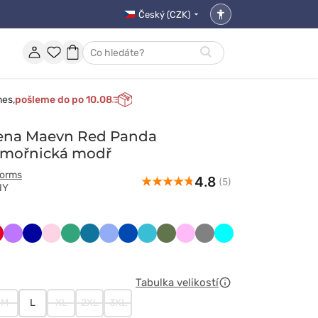
Český (CZK)
Nastavení
přístupnosti
Účet
Oblíbené
Nákupní
Hledat
položky
košík
nes,
pošleme do po 10.08
lena Maevn Red Panda
ámořnická modř
forms
4.8
(5)
NY
y
erwony
Fioletowy
Granatowy
Jasnoróżowy
Jasny
Karaibski
Klasyczny
Królewski
Morski
Oliwkowy
Różowy
Szary
Turkus
zielony
błękit
błękit
granat
błękit
Tabulka velikostí
M
L
XL
2XL
3XL