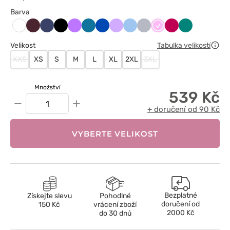
Barva
Burgundowy
Ciemny
Czarny
Fioletowy
Karaibski
Królewski
Lawendowy
Niebieski
Popielaty
Różowy
Śliwkowy
Zielony
Biały
granat
błękit
granat
Velikost
Tabulka velikostí
XXS
XS
S
M
L
XL
2XL
3XL
Množství
539 Kč
−
+
+ doručení od 90 Kč
VYBERTE VELIKOST
Bezplatné
Získejte slevu
Pohodlné
doručení od
150 Kč
vrácení zboží
2000 Kč
do 30 dnů