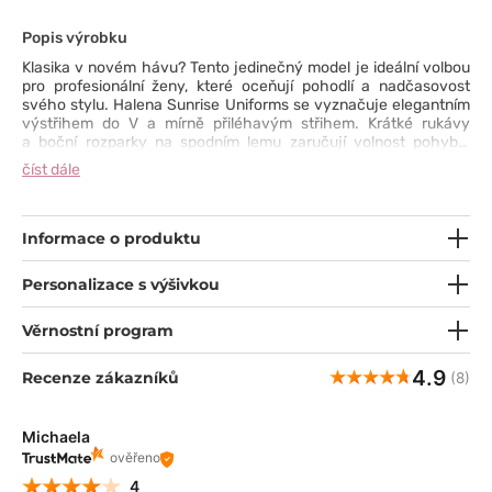
Popis výrobku
Klasika v novém hávu? Tento jedinečný model je ideální volbou
pro profesionální ženy, které oceňují pohodlí a nadčasovost
svého stylu. Halena Sunrise Uniforms se vyznačuje elegantním
výstřihem do V a mírně přiléhavým střihem. Krátké rukávy
a boční rozparky na spodním lemu zaručují volnost pohybu,
která je v dynamickém pracovním prostředí nezbytná.
číst dále
Multifunkční kapsy se speciální přihrádkou na chytrý telefon,
odolný a snadno udržovatelný materiál, který lze prát na 60 °C (v
bílé verzi dokonce na 90 °C), a široká škála barev vám zpříjemní
nošení.
Informace o produktu
Personalizace s výšivkou
Věrnostní program
4.9
Recenze zákazníků
(8)
Michaela
ověřeno
4