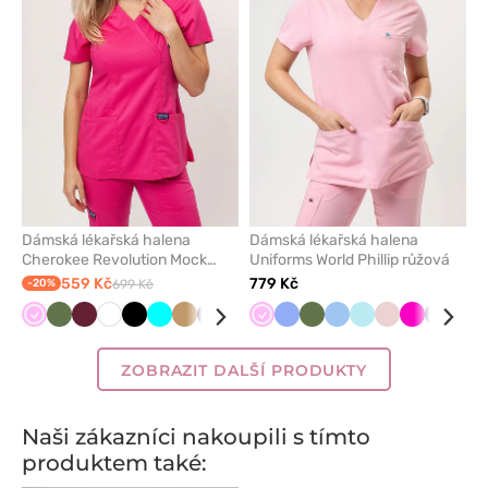
z
z
oblíbených
oblíben
Dámská lékařská halena
Dámská lékařská halena
Cherokee Revolution Mock
Uniforms World Phillip růžová
růžová
559 Kč
779 Kč
-20%
699 Kč
Růžová
Olivková
Třešňová
Bílá
Černá
Tyrkysová
Béžová
Lilkový
Karaibsky
Fialová
Růžová
Mořsky
Klasicky
Námořnická
Olivková
Šedá
Modrá
Světle
Aqua
Klasicky
Pastelově
Červená
Malinová
Královs
Námořn
Zel
modrá
modrá
modrá
modř
šedá
modrá
růžová
modrá
modř
ZOBRAZIT DALŠÍ PRODUKTY
Naši zákazníci nakoupili s tímto
produktem také: