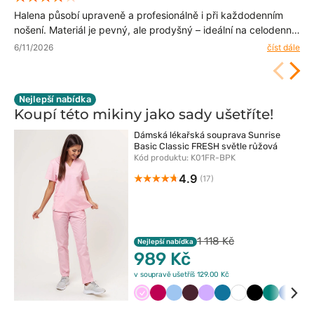
Halena působí upraveně a profesionálně i při každodenním
nošení. Materiál je pevný, ale prodyšný – ideální na celodenní
nošení. Byla to dobrá volba.
6/11/2026
číst dále
Nejlepší nabídka
Koupí této mikiny jako sady
ušetříte!
Dámská lékařská souprava Sunrise
Basic Classic FRESH světle růžová
Kód produktu: K01FR-BPK
4.9
(17)
1 118 Kč
Nejlepší nabídka
989 Kč
v soupravě ušetříš 129.00 Kč
Różowy
Śliwkowy
Niebieski
Burgundowy
Lawendowy
Karaibski
Biały
Czarny
Zielony
Króle
Fi
błękit
grana