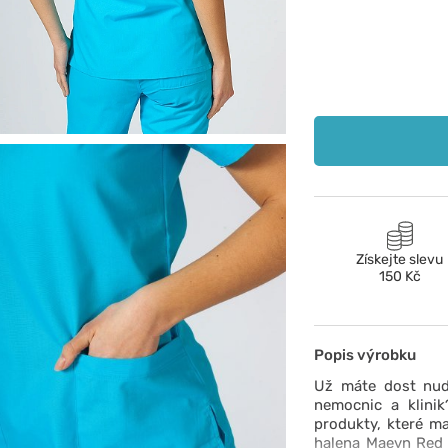
Získejte slevu
150 Kč
Popis výrobku
Už máte dost nud
nemocnic a klini
produkty, které ma
halena Maevn Red