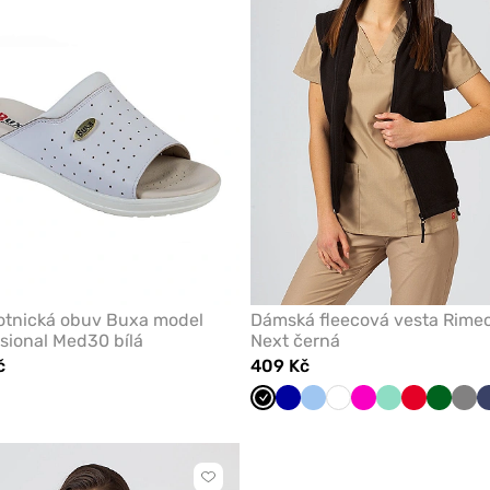
otnická obuv Buxa model
Dámská fleecová vesta Rime
sional Med30 bílá
Next černá
č
409 Kč
ová
Černá
Tmavě
Modrá
Bílá
Malinová
Mátová
Červená
Tmavě
Šed
modrá
zelená
Kliknutím