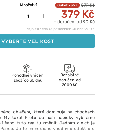
579 Kč
Množství
-35%
379 Kč
−
+
+ doručení od 90 Kč
Nejnižší cena za posledních 30 dní: 367 Kč
VYBERTE VELIKOST
Bezplatné
Pohodlné vrácení
doručení od
zboží do 30 dnů
2000 Kč
ného oblečení, které dominuje na chodbách
k? My také! Proto do naši nabídky vybíráme
jí šanci tuto realitu změnit. Jedním z nich je
 Panda. Je to mimořádně vhodný produkt pro