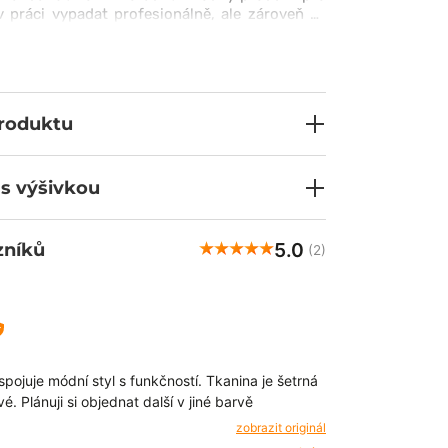
 v práci vypadat profesionálně, ale zároveň se
nka má perfektní střih, který zdůrazňuje ženský
 není všechno - mysleli jsme také na jiné
kapsy a odolný materiál.
produktu
 s výšivkou
5.0
zníků
(2)
Viktória
ově
spojuje módní styl s funkčností. Tkanina je šetrná
Hodnocení zákaz
vé. Plánuji si objednat další v jiné barvě
2/23/2026
zobrazit originál