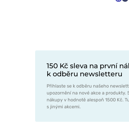
Tmav
Ná
modr
m
150 Kč sleva na první ná
k odběru newsletteru
Přihlaste se k odběru našeho newslett
upozornění na nové akce a produkty. S
nákupy v hodnotě alespoň 1500 Kč. Tu
s jinými akcemi.