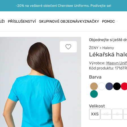
-20% na veškeré oblečení Cherokee Uniforms. Podívejte se!
UŽI
PŘÍSLUŠENSTVÍ
SKUPINOVÉ OBJEDNÁVKY
ZNAČKY
POMOC
Objednejte si ještě d
ŽENY
Haleny
Přidat
k
Lékařská hal
oblíbeným
položkám
Výrobce:
Maevn Uni
Kód produktu: 1716T
Barva
Beżowy
Ciemny
Czarn
Cz
Biały
granat
Zielony
Velikost
XXS
XS
S