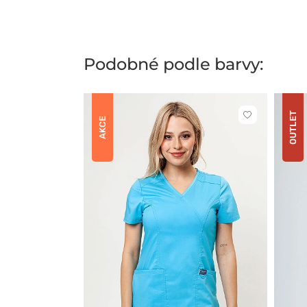
Podobné podle barvy:
OUTLET
Kliknutím
AKCE
přidáte
nebo
odeberete
z
oblíbených