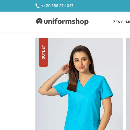
+420 558 274 047
ŽENY
M
Uniformshop
OUTLET