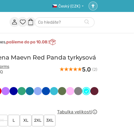
Český (CZK)
Nastavení
přístupnosti
Účet
Oblíbené
Nákupní
Hledat
položky
košík
nes,
pošleme do po 10.08
ena Maevn Red Panda tyrkysová
forms
5.0
(2)
RQ
y
erwony
Fioletowy
Granatowy
Jasny
Karaibski
Klasyczny
Królewski
Morski
Oliwkowy
Różowy
Szary
Turkus
Wiśniowy
zielony
błękit
błękit
granat
błękit
Tabulka velikostí
M
L
XL
2XL
3XL