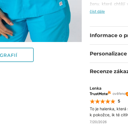
ženy, které chtějí
cítít žensky. Hale
číst dále
pas. Vzhled však
aspekty: praktické 
Informace o 
Personalizace
GRAFIÍ
Recenze záka
Lenka
ověřeno
5
To je halenka, která 
k pokožce, ik té citli
7/20/2026