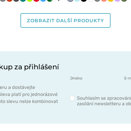
ě
mořnická
Šedá
Oranžová
Grafitová
Zelená
Limetková
Červená
Lazurová
Tmavě
Mátová
Černá
Bílá
Námořnická
Aqua
Černá
Bílá
Šedá
Koralová
Žlutá
Levand
Oli
á
odř
zelená
modř
ZOBRAZIT DALŠÍ PRODUKTY
kup za přihlášení
eru a dostávejte
leva platí pro jednorázové
Souhlasím se zpracován
to slevu nelze kombinovat
zasílání newsletteru a 