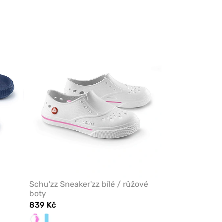
přidáte
přidáte
nebo
nebo
odeberete
odeberete
z
z
oblíbených
oblíbených
Schu'zz Sneaker'zz bílé / růžové
boty
839 Kč