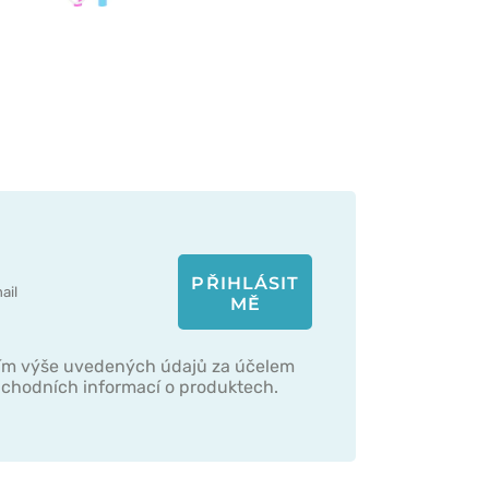
ulová
vková
Bílá/Růžová
Bílá/Modrá
PŘIHLÁSIT
MĚ
ím výše uvedených údajů za účelem
obchodních informací o produktech.