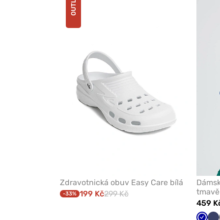
OUTLET
přidáte
nebo
odeberete
z
oblíbených
Zdravotnická obuv Easy Care bílá
Dámsk
tmavě
199 Kč
299 Kč
-33%
459 K