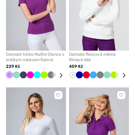
Dámské tričko Malfini Glance s
Dámská fleecová mikina
krátkým rukávem fialové
Rimeck bílá
229 Kč
459 Kč
Fialová
Mátová
Námořnická
Malinová
Tyrkysová
Limetková
Šedá
Červená
Černá
Karaibsky
Bílá
Bílá
Tmavě
Červená
Lazurová
Šedá
Mátová
Limetková
Grafito
Ora
modř
modrá
modrá
Kliknutím
Kliknut
přidáte
přidáte
nebo
nebo
odeberete
odeber
z
z
oblíbených
oblíben