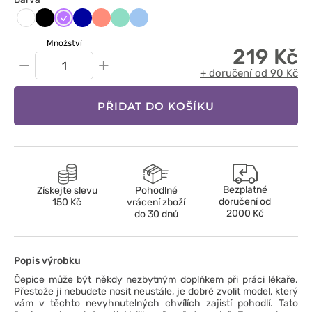
Czarny
Fioletowy
Granatowy
Koralowy
Miętowy
Niebieski
Biały
Množství
219 Kč
−
+
+ doručení od 90 Kč
PŘIDAT DO KOŠÍKU
Bezplatné
Získejte slevu
Pohodlné
doručení od
150 Kč
vrácení zboží
2000 Kč
do 30 dnů
Popis výrobku
Čepice může být někdy nezbytným doplňkem při práci lékaře.
Přestože ji nebudete nosit neustále, je dobré zvolit model, který
vám v těchto nevyhnutelných chvílích zajistí pohodlí. Tato