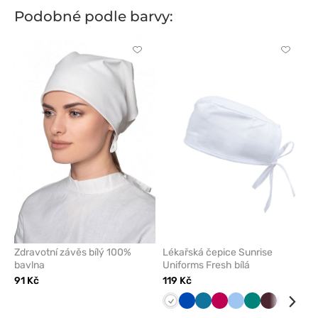
Podobné podle barvy:
Kliknutím
Kliknut
přidáte
přidáte
nebo
nebo
odeberete
odeber
z
z
oblíbených
oblíben
Zdravotní závěs bílý 100%
Lékařská čepice Sunrise
bavlna
Uniforms Fresh bílá
91 Kč
119 Kč
Bílá
Královsky
Karaibsky
Švestkový
Modrá
Zelená
Burgundov
Levand
Růž
modrá
modrá