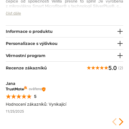
čepice od společnosti Velilla přesně to splní! Je vyrobena
z mikrovlákna Smart Microfiber® s technologií SilverPlus®, což
znamená, že je nepromokavá, prodyšná, měkká na dotek
číst dále
a poskytuje antibakteriální ochranu a ochranu proti zápachu.
Díky stahovacím šňůrkám a elastickému pásku vám dokonale
padne. Kterou z elektrizujících barev si vyberete?
Informace o produktu
Personalizace s výšivkou
Věrnostní program
5.0
Recenze zákazníků
(2)
Jana
ověřeno
5
Hodnocení zákazníků: Vynikající
11/25/2025