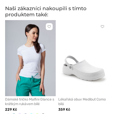
Naši zákazníci nakoupili s tímto
produktem také:
Kliknutím
Kliknut
přidáte
přidáte
nebo
nebo
odeberete
odeber
z
z
oblíbených
oblíben
Dámské tričko Malfini Glance s
Lékařská obuv Medibut Como
krátkým rukávem bílé
bílá
229 Kč
359 Kč