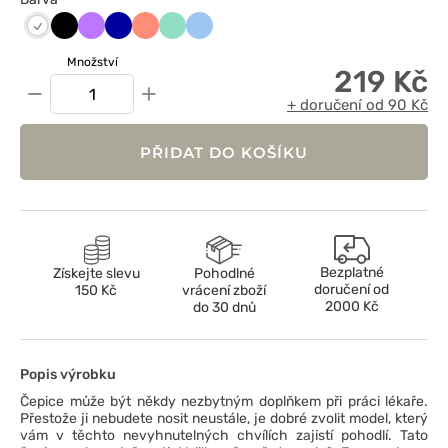
Czarny
Fioletowy
Granatowy
Koralowy
Miętowy
Niebieski
Biały
Množství
219 Kč
−
+
+ doručení od 90 Kč
PŘIDAT DO KOŠÍKU
Bezplatné
Získejte slevu
Pohodlné
doručení od
150 Kč
vrácení zboží
2000 Kč
do 30 dnů
Popis výrobku
Čepice může být někdy nezbytným doplňkem při práci lékaře.
Přestože ji nebudete nosit neustále, je dobré zvolit model, který
vám v těchto nevyhnutelných chvílích zajistí pohodlí. Tato