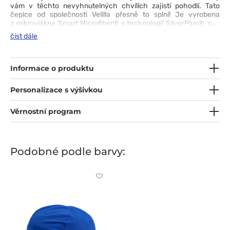
vám v těchto nevyhnutelných chvílích zajistí pohodlí. Tato
čepice od společnosti Velilla přesně to splní! Je vyrobena
z mikrovlákna Smart Microfiber® s technologií SilverPlus®, což
znamená, že je nepromokavá, prodyšná, měkká na dotek
číst dále
a poskytuje antibakteriální ochranu a ochranu proti zápachu.
Díky stahovacím šňůrkám a elastickému pásku vám dokonale
padne. Kterou z elektrizujících barev si vyberete?
Informace o produktu
Personalizace s výšivkou
Věrnostní program
Podobné podle barvy:
Kliknutím
přidáte
nebo
odeberete
z
oblíbených