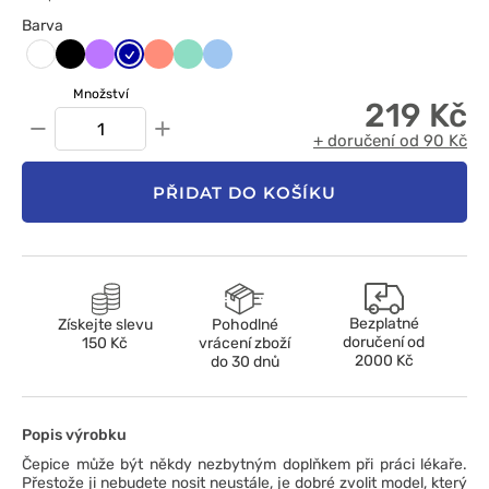
Barva
Czarny
Fioletowy
Granatowy
Koralowy
Miętowy
Niebieski
Biały
Množství
219 Kč
−
+
+ doručení od 90 Kč
PŘIDAT DO KOŠÍKU
Bezplatné
Získejte slevu
Pohodlné
doručení od
150 Kč
vrácení zboží
2000 Kč
do 30 dnů
Popis výrobku
Čepice může být někdy nezbytným doplňkem při práci lékaře.
Přestože ji nebudete nosit neustále, je dobré zvolit model, který