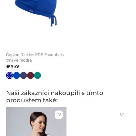
Čepice Dickies EDS Essentials
tmavě modrá
159 Kč
Tmavě
Královsky
Námořnická
Třešňová
Zelená
modrá
modrá
modř
Naši zákazníci nakoupili s tímto
produktem také:
Kliknutím
Kliknut
přidáte
přidáte
nebo
nebo
odeberete
odeber
z
z