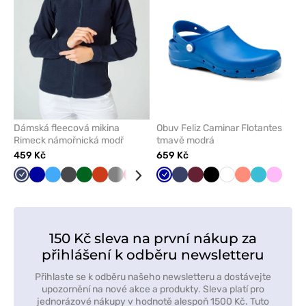
Dámská fleecová mikina
Obuv Feliz Caminar Flotantes
Rimeck námořnická modř
tmavě modrá
459 Kč
659 Kč
Námořnická
Tmavě
Lazurová
Grafitová
Tmavě
Oranžová
Šedá
Červená
Mátová
Limetková
Tmavě
Bílá
Námořnická
Zelená
Třešňová
Černá
Černá
Bílá
Koralová
Mořsky
Růžová
modř
modrá
zelená
modrá
modř
modrá
150 Kč sleva na první nákup za
přihlášení k odběru newsletteru
Přihlaste se k odběru našeho newsletteru a dostávejte
upozornění na nové akce a produkty. Sleva platí pro
jednorázové nákupy v hodnotě alespoň 1500 Kč. Tuto