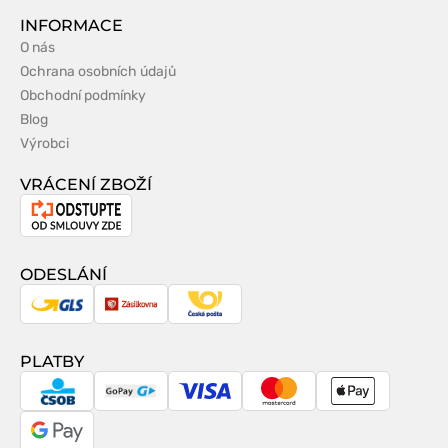
INFORMACE
O nás
Ochrana osobních údajů
Obchodní podmínky
Blog
Výrobci
VRÁCENÍ ZBOŽÍ
Odstoupení
od
smlouvy
ODESLÁNÍ
GLS
Zásilkovna
Česká
pošta
PLATBY
CSOB
GoPay
Visa
MasterCard
Apple
Pay
Google