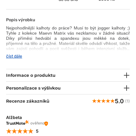
Popis výrobku
Nejpohodlnější kalhoty do práce? Musí to být jogger kalhoty ;)
Tyhle z kolekce Maevn Matrix vás nezklamou v žádné situaci!
Díky příměsi hedvábí a spandexu jsou měkké na dotek,
příjemné na tělo a pružné. Materiál skvěle odvádí vlhkost, takže
vám zajistí pohodlí a pocit svěžesti i během intenzivní služby.
Díky širokému elastickému pasu se stahovací šňůrkou si můžete
číst dále
kalhoty dokonale přizpůsobit svým preferencím. Zúžené
nohavice a spodní lem se šňůrkou zajišťují módní a... pohodlný
vzhled.
Informace o produktu
Personalizace s výšivkou
5.0
Recenze zákazníků
(1)
Alžbeta
ověřeno
5