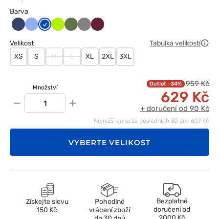
Barva
Ciemny
Klasyczny
Królewski
Limonka
Oliwkowy
Szary
Wiśniowy
granat
błękit
granat
Velikost
Tabulka velikostí
XS
S
M
L
XL
2XL
3XL
959 Kč
-34%
Množství
629 Kč
−
+
+ doručení od 90 Kč
Nejnižší cena za posledních 30 dní: 607 Kč
VYBERTE VELIKOST
Bezplatné
Získejte slevu
Pohodlné
doručení od
150 Kč
vrácení zboží
2000 Kč
do 30 dnů