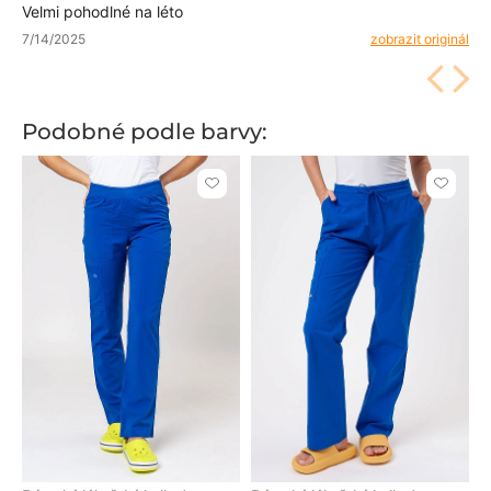
Velmi pohodlné na léto
7/14/2025
zobrazit originál
Podobné podle barvy:
Kliknutím
Kliknut
přidáte
přidáte
nebo
nebo
odeberete
odeber
z
z
oblíbených
oblíben