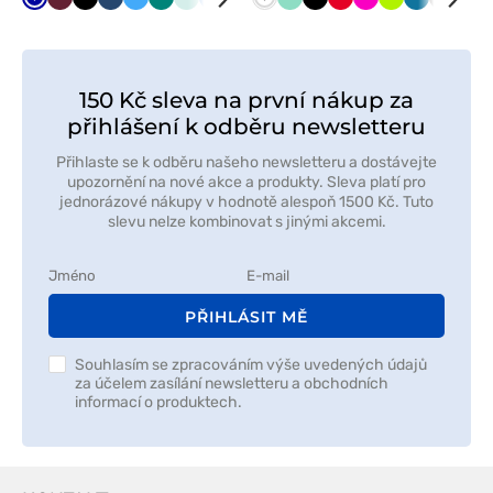
Tmavě
Třešňová
Černá
Tmavě
Lazurová
Zelená
Mráz
Modrá
Béžová
Malinová
Bílá
Karaibsky
Mátová
Červená
Černá
Mátová
Červená
Mořsky
Malinová
Mandle
Limetková
Fialová
Karaibsky
Tyrkyso
Šedá
Nám
Fia
modrá
modrá
modrá
modrá
modrá
mod
150 Kč sleva na první nákup za
přihlášení k odběru newsletteru
Přihlaste se k odběru našeho newsletteru a dostávejte
upozornění na nové akce a produkty. Sleva platí pro
jednorázové nákupy v hodnotě alespoň 1500 Kč. Tuto
slevu nelze kombinovat s jinými akcemi.
PŘIHLÁSIT MĚ
Souhlasím se zpracováním výše uvedených údajů
za účelem zasílání newsletteru a obchodních
informací o produktech.