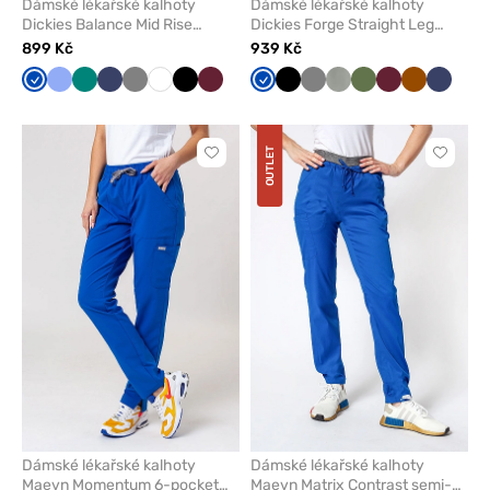
Dámské lékařské kalhoty
Dámské lékařské kalhoty
Dickies Balance Mid Rise
Dickies Forge Straight Leg
královsky modré
královsky modrá
899 Kč
939 Kč
Královsky
Klasicky
Zelená
Námořnická
Šedá
Bílá
Černá
Třešňová
Královsky
Černá
Šedá
Pastelově
Olivková
Třešňová
Hnědá
Námořn
modrá
modrá
modř
modrá
olivová
modř
OUTLET
Kliknutím
Kliknut
přidáte
přidáte
nebo
nebo
odeberete
odeber
z
z
oblíbených
oblíben
Dámské lékařské kalhoty
Dámské lékařské kalhoty
Maevn Momentum 6-pocket
Maevn Matrix Contrast semi-