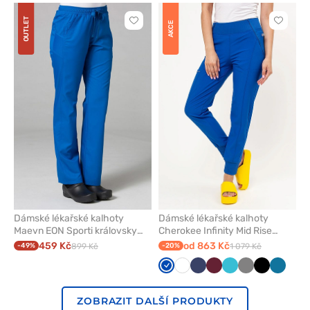
OUTLET
Kliknutím
Kliknut
AKCE
přidáte
přidáte
nebo
nebo
odeberete
odeber
z
z
oblíbených
oblíben
Dámské lékařské kalhoty
Dámské lékařské kalhoty
Maevn EON Sporti královsky
Cherokee Infinity Mid Rise
modré
královsky modré
459 Kč
od 863 Kč
-49%
899 Kč
-20%
1 079 Kč
Královsky
Bílá
Námořnická
Třešňová
Mořsky
Šedá
Černá
Karaibs
modrá
modř
modrá
modrá
ZOBRAZIT DALŠÍ PRODUKTY