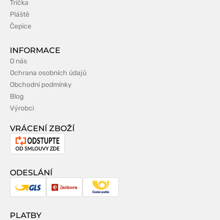
Trička
Pláště
Čepice
INFORMACE
O nás
Ochrana osobních údajů
Obchodní podmínky
Blog
Výrobci
VRÁCENÍ ZBOŽÍ
Odstoupení
od
smlouvy
ODESLÁNÍ
GLS
Zásilkovna
Česká
pošta
PLATBY