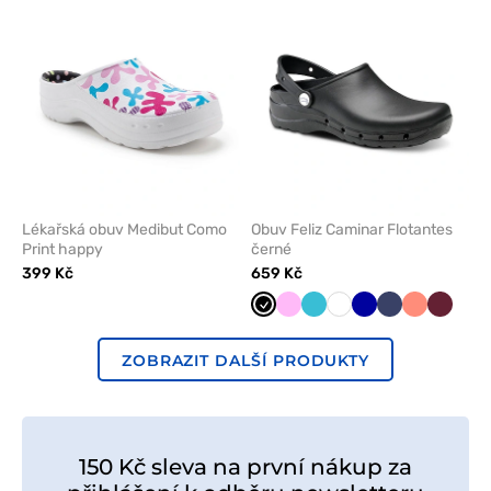
oblíbených
oblíben
Lékařská obuv Medibut Como
Obuv Feliz Caminar Flotantes
Print happy
černé
399 Kč
659 Kč
Černá
Růžová
Mořsky
Bílá
Tmavě
Námořnická
Koralová
Třešňo
modrá
modrá
modř
ZOBRAZIT DALŠÍ PRODUKTY
150 Kč sleva na první nákup za