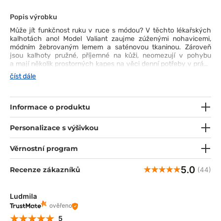
Popis výrobku
Může jít funkčnost ruku v ruce s módou? V těchto lékařských
kalhotách ano! Model Valiant zaujme zúženými nohavicemi,
módním žebrovaným lemem a saténovou tkaninou. Zároveň
jsou kalhoty pružné, příjemné na kůži, neomezují v pohybu
a mají několik prostorných kapes na věci denní potřeby v práci.
Jsou vyrobeny z recyklovaného materiálu, který se nemačká
číst dále
a rychle schne - vypadají dobře za každé situace. Ideální volba
pro vás!
Informace o produktu
Personalizace s výšivkou
Věrnostní program
5.0
Recenze zákazníků
(44)
Ludmila
ověřeno
5