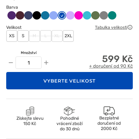
Barva
Bakłażanowy
Burgundowy
Ciemny
Czarny
Karaibski
Klasyczny
Królewski
Lawendowy
Malinowy
Morski
Oliwkowy
Szary
Zielony
granat
błękit
błękit
granat
błękit
Velikost
Tabulka velikostí
XS
S
M
L
XL
2XL
Množství
599 Kč
−
+
+ doručení od 90 Kč
VYBERTE VELIKOST
Bezplatné
Získejte slevu
Pohodlné
doručení od
150 Kč
vrácení zboží
2000 Kč
do 30 dnů