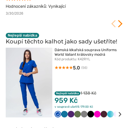
Hodnocení zákazníků: Vynikající
3/30/2026
Nejlepší nabídka
Koupí těchto kalhot jako sady
ušetříte!
Dámská lékařská souprava Uniforms
World Valiant královsky modrá
Kód produktu: K42RYL
5.0
(56)
1 138 Kč
Nejlepší nabídka
959 Kč
v soupravě ušetříš 179.00 Kč
Królewski
Karaibski
Bakłażanowy
Oliwkowy
Szary
Czarny
Malinowy
Burgundowy
Morski
Lawe
Zi
granat
błękit
błękit