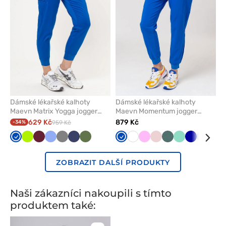
Dámské lékařské kalhoty
Dámské lékařské kalhoty
Maevn Matrix Yogga jogger
Maevn Momentum jogger
královsky modré
královsky modré
629 Kč
879 Kč
-34%
959 Kč
Královsky
Limetková
Třešňová
Klasicky
Šedá
Námořnická
Olivková
Královsky
Bílá
Růžová
Pastelově
Pastelově
Mátová
Tmavě
Klasick
Tře
modrá
modrá
modř
modrá
růžová
zelená
modrá
modrá
ZOBRAZIT DALŠÍ PRODUKTY
Naši zákazníci nakoupili s tímto
produktem také: