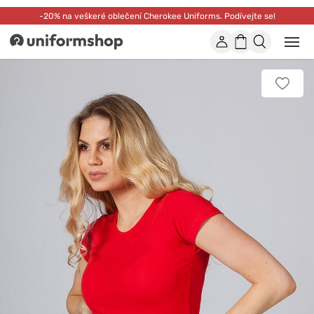
-20% na veškeré oblečení Cherokee Uniforms. Podívejte se!
Účet
Nákupní
Otevř
Uniformshop
nebo
košík
zavří
mobil
Přidat
men
k
oblíbe
položk