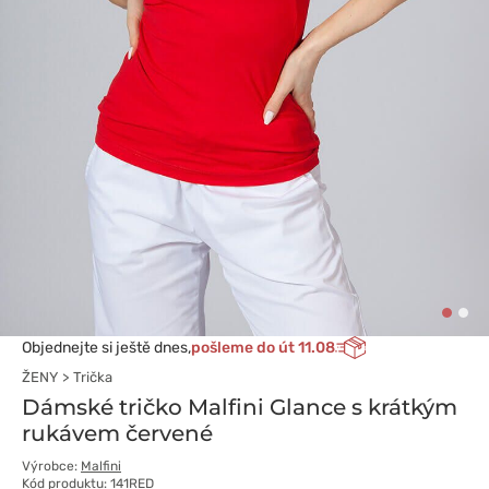
Objednejte si ještě dnes,
pošleme do út 11.08
ŽENY
Trička
Dámské tričko Malfini Glance s krátkým
rukávem červené
Výrobce:
Malfini
Kód produktu: 141RED