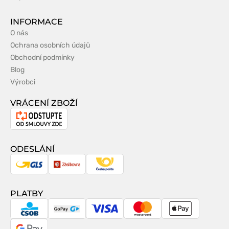
INFORMACE
O nás
Ochrana osobních údajů
Obchodní podmínky
Blog
Výrobci
VRÁCENÍ ZBOŽÍ
Odstoupení
od
smlouvy
ODESLÁNÍ
GLS
Zásilkovna
Česká
pošta
PLATBY
CSOB
GoPay
Visa
MasterCard
Apple
Pay