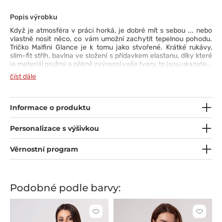
Popis výrobku
Když je atmosféra v práci horká, je dobré mít s sebou ... nebo
vlastně nosit něco, co vám umožní zachytit tepelnou pohodu.
Tričko Malfini Glance je k tomu jako stvořené. Krátké rukávy,
slim-fit střih, bavlna ve složení s přídavkem elastanu, díky které
je materiál pružný a pěkně zvýrazní vaše tvary, to jsou ukazatele
opravdového pohodlí. Úzký lem a kulatý výstřih jsou součástí
číst dále
univerzálního charakteru trička a detaily jako zpevňující švy na
ramenou svědčí o solidním zpracování. Model bude fungovat
bez ohledu na roční období - jako top nebo základ pod mikinu.
Informace o produktu
Personalizace s výšivkou
Věrnostní program
Podobné podle barvy:
Kliknutím
Kliknut
přidáte
přidáte