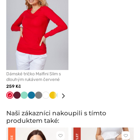
odeberete
z
oblíbených
Dámské tričko Malfini Slim s
dlouhým rukávem červené
259 Kč
Červená
Třešňová
Mátová
Karaibsky
Šedá
Bílá
Žlutá
Zelená
Námořnická
Modrá
Tmavě
Černá
Malinová
modrá
modř
modrá
Naši zákazníci nakoupili s tímto
produktem také:
OUTLET
Kliknutím
Kliknut
AKCE