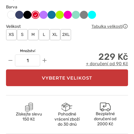
Barva
Ciemny
Czarny
Czerwony
Fioletowy
Karaibski
Limonka
Malinowy
Miętowy
Szary
Turkus
Biały
granat
błękit
Velikost
Tabulka velikostí
XS
S
M
L
XL
2XL
Množství
229 Kč
−
+
+ doručení od 90 Kč
VYBERTE VELIKOST
Bezplatné
Získejte slevu
Pohodlné
doručení od
150 Kč
vrácení zboží
2000 Kč
do 30 dnů