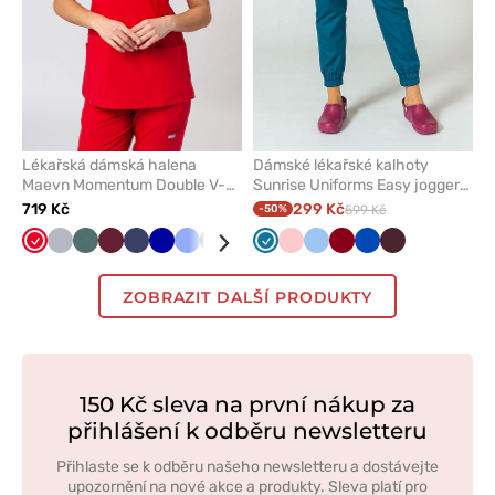
Lékařská dámská halena
Dámské lékařské kalhoty
Maevn Momentum Double V-
Sunrise Uniforms Easy jogger
neck červená
karaibsky modrá
719 Kč
299 Kč
-50%
599 Kč
Červená
Světle
Pastelově
Třešňová
Námořnická
Tmavě
Klasicky
Olivková
Královsky
Bílá
Karaibsky
Šedá
Lososová
Světle
Modrá
Černá
Lilková
Modrá
Královsky
Růžová
Burgundová
Fialová
Zelená
Kara
šedá
zelená
modř
modrá
modrá
modrá
modrá
růžová
modrá
mod
ZOBRAZIT DALŠÍ PRODUKTY
150 Kč sleva na první nákup za
přihlášení k odběru newsletteru
Přihlaste se k odběru našeho newsletteru a dostávejte
upozornění na nové akce a produkty. Sleva platí pro