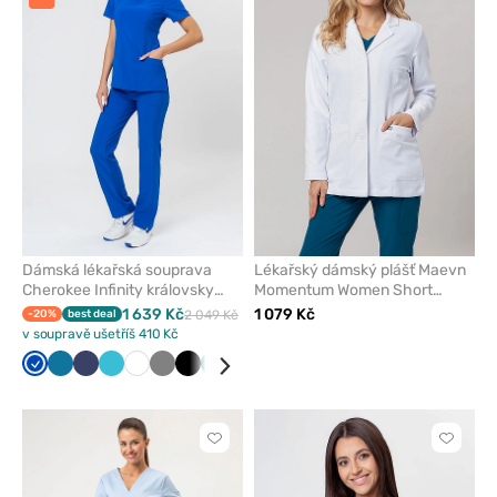
odeberete
odeber
z
z
oblíbených
oblíben
Dámská lékařská souprava
Lékařský dámský plášť Maevn
Cherokee Infinity královsky
Momentum Women Short
modrá
(elastic)
1 639 Kč
1 079 Kč
-20%
best deal
2 049 Kč
v soupravě ušetříš 410 Kč
Královsky
Karaibsky
Námořnická
Mořsky
Bílá
Šedá
Černá
Zelená
Třešňová
modrá
modrá
modř
modrá
Kliknutím
Kliknut
přidáte
přidáte
nebo
nebo
odeberete
odeber