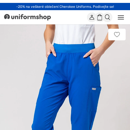
-20% na veškeré oblečení Cherokee Uniforms. Podívejte se!
Účet
Nákupní
Otevř
Uniformshop
nebo
košík
zavří
mobil
Přidat
men
k
oblíbe
položk