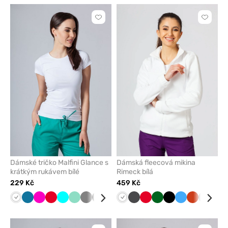
Kliknutím
Kliknut
přidáte
přidáte
nebo
nebo
odeberete
odeber
z
z
oblíbených
oblíben
Dámské tričko Malfini Glance s
Dámská fleecová mikina
krátkým rukávem bílé
Rimeck bílá
229 Kč
459 Kč
Bílá
Karaibsky
Malinová
Červená
Tyrkysová
Mátová
Šedá
Černá
Limetková
Fialová
Bílá
Námořnická
Grafitová
Červená
Tmavě
Černá
Lazurová
Oranžová
Šedá
Tma
modrá
modř
zelená
mod