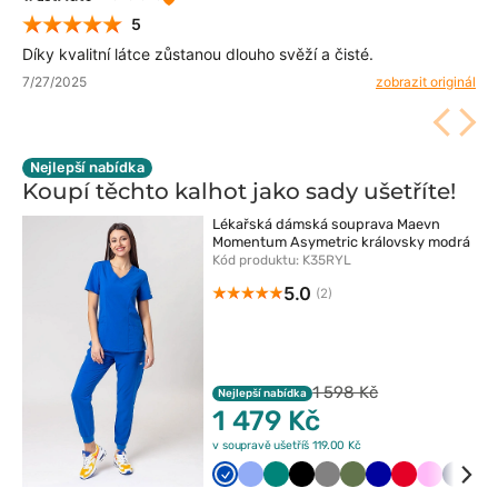
5
Díky kvalitní látce zůstanou dlouho svěží a čisté.
7/27/2025
zobrazit originál
Nejlepší nabídka
Koupí těchto kalhot jako sady
ušetříte!
Lékařská dámská souprava Maevn
Momentum Asymetric královsky modrá
Kód produktu: K35RYL
5.0
(2)
1 598 Kč
Nejlepší nabídka
1 479 Kč
v soupravě ušetříš 119.00 Kč
Królewski
Klasyczny
Zielony
Czarny
Szary
Oliwkowy
Granatowy
Czerwony
Różowy
Ciemn
Wi