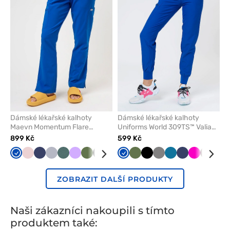
z
z
oblíbených
oblíben
Dámské lékařské kalhoty
Dámské lékařské kalhoty
Maevn Momentum Flare
Uniforms World 309TS™ Valiant
královsky modré
královsky modré
899 Kč
599 Kč
Královsky
Pastelově
Námořnická
Světle
Pastelově
Levandulová
Olivková
Černá
Karaibsky
Žlutá
Královsky
Třešňová
Olivková
Klasicky
Černá
Šedá
Šedá
Bílá
Karaibsky
Námořnická
Malinová
Burgun
Lev
modrá
růžová
modř
šedá
zelená
modrá
modrá
modrá
modrá
modř
ZOBRAZIT DALŠÍ PRODUKTY
Naši zákazníci nakoupili s tímto
produktem také: