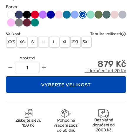
Barva
Ciemny
Czarny
Czerwony
Fioletowy
Granatowy
Jasnoróżowy
Karaibski
Klasyczny
Królewski
Miętowy
Oliwkowy
Pastelowa
Pastelow
Popie
Biały
granat
błękit
błękit
granat
zieleń
róż
Różowy
Szary
Wiśniowy
Zielony
Velikost
Tabulka velikostí
XXS
XS
S
M
L
XL
2XL
3XL
Množství
879 Kč
−
+
+ doručení od 90 Kč
VYBERTE VELIKOST
Bezplatné
Získejte slevu
Pohodlné
doručení od
150 Kč
vrácení zboží
2000 Kč
do 30 dnů