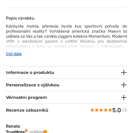
Popis výrobku
Kdybyste mohla, přenesla byste kus sportovní pohody do
profesionální reality? Vyhlášená americká značka Maevn to
udělala za Vás a tak vznikla joggers kolekce Momentum. Moderní
střih s elastickým pasem s vnitřní šňůrkou pro dodatečné
přizpůsobení a lemy ve spodní části nohavic z mikroúpletu -
působí svěže a atraktivně. Mezi šesti kapsami, do kterých
číst dále
schováte nejnutnější drobnosti, dvě typu cargo, chytře
zdůrazňují sportovní styl kalhot. Příjemný materiál, který se
přizpůsobí vaší postavě, natáhne se ve čtyřech směrech
a nemačká se. Tak co, už je máte v košíku?
Informace o produktu
Personalizace s výšivkou
Věrnostní program
5.0
Recenze zákazníků
(1)
Renata
ověřeno