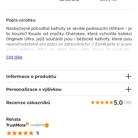
Popis výrobku
Neobyčejně pohodlné kalhoty se skvěle padnoucím střihem - je
to kouzlo? Kouzlo od značky Cherokee, která vytvořila kolekci
Originals Ultra, jejíž součástí jsou i běžecké kalhoty, které jsou
nepostradatelné pro práci ve zdravotnictví ;) Zamilujete si je pro
super měkkou látku, ze které jsou ušity. Navíc je prodyšná,
odolná proti blednutí, srážení a mačkání, rychle odvádí vlhkost
číst dále
a technologie PROTX2® ji (i vás) chrání před zápachem. Kalhoty
mají zúžené nohavice, ale jsou extrémně pružné, takže
neomezují v pohybu. Jistě oceníte také střední střih a široký,
měkký elastický pas s regulací a 5 kapes. Co víc si přát? ;)
Informace o produktu
Personalizace s výšivkou
5.0
Recenze zákazníků
(10)
Renata
ověřeno
5