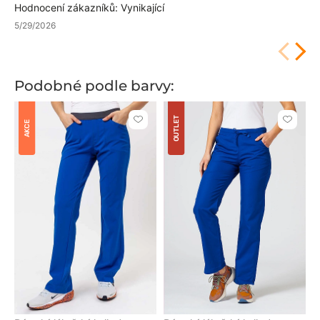
Hodnocení zákazníků: Vynikající
5/29/2026
Podobné podle barvy:
OUTLET
Kliknutím
Kliknut
AKCE
přidáte
přidáte
nebo
nebo
odeberete
odeber
z
z
oblíbených
oblíben