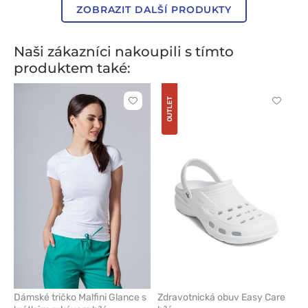
ZOBRAZIT DALŠÍ PRODUKTY
Naši zákazníci nakoupili s tímto
produktem také:
OUTLET
Kliknutím
Kliknut
přidáte
přidáte
nebo
nebo
odeberete
odeber
z
z
oblíbených
oblíben
Dámské tričko Malfini Glance s
Zdravotnická obuv Easy Care