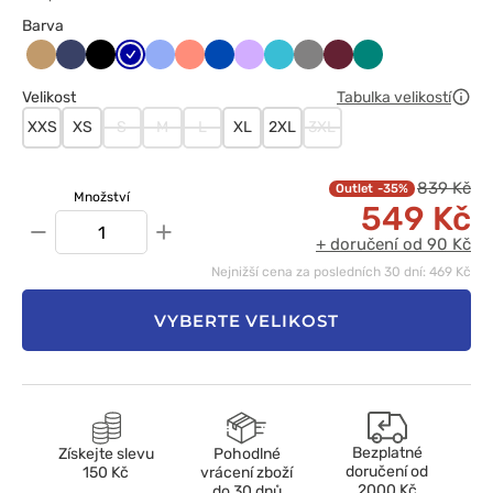
Barva
Beżowy
Ciemny
Czarny
Granatowy
Klasyczny
Koralowy
Królewski
Lawendowy
Morski
Szary
Wiśniowy
Zielony
granat
błękit
granat
błękit
Velikost
Tabulka velikostí
XXS
XS
S
M
L
XL
2XL
3XL
839 Kč
-35%
Množství
549 Kč
−
+
+ doručení od 90 Kč
Nejnižší cena za posledních 30 dní: 469 Kč
VYBERTE VELIKOST
Bezplatné
Získejte slevu
Pohodlné
doručení od
150 Kč
vrácení zboží
2000 Kč
do 30 dnů