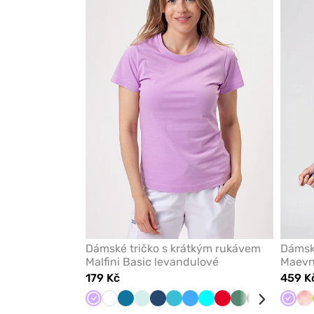
nebo
odeberete
z
oblíbených
Dámské tričko s krátkým rukávem
Dámsk
Malfini Basic levandulové
Maevn
179 Kč
459 K
Levandulová
Bílá
Karaibsky
Mráz
Tmavě
Mořsky
Lazurová
Tyrkysová
Červená
Světlá
Černá
Koralová
Hněd
Levan
Tm
M
modrá
modrá
modrá
šalvěj
mo
Sh