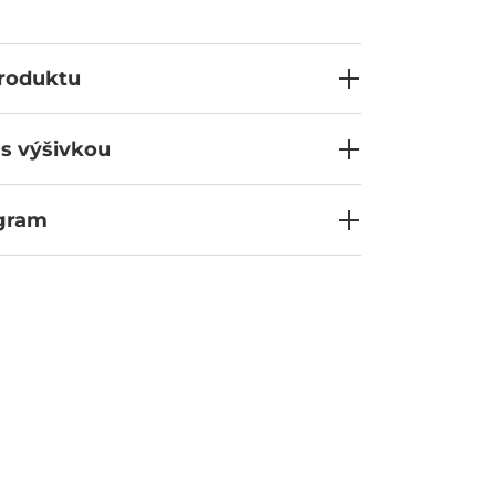
 Je to investice do kvality, která si zachovává
ost a vždy vypadá bezchybně, takže se můžete
ý den.
produktu
 s výšivkou
ogram