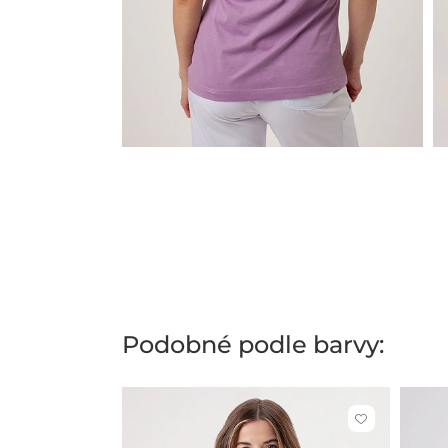
Podobné podle barvy:
Kliknutím
přidáte