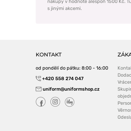
nákupy v hodnotě alespoň 1500 Kč. Tu
s jinými akcemi.
KONTAKT
ZÁKA
od pondělí do pátku
: 8:00 - 16:00
Konta
Dodac
+420 558 274 047
Vráce
uniform@uniformshop.cz
Skupi
objed
Perso
Věrno
Odeslá