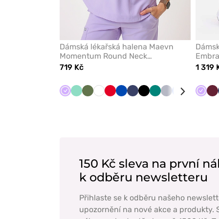
Dámská lékařská halena Maevn
Dámsk
Momentum Round Neck
Embra
levandulová
719 Kč
1 319 
Levandulová
Mátová
Olivková
Bílá
Červená
Královsky
Námořnická
Černá
Zelená
Světle
Klasicky
Karaibsky
Třešň
Levan
Tř
modrá
modř
šedá
modrá
modrá
150 Kč sleva na první ná
k odběru newsletteru
Přihlaste se k odběru našeho newslett
upozornění na nové akce a produkty. S