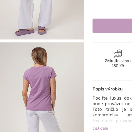
Získejte slevu
150 Kč
Popis výrobku
Pociťte luxus dok
bude provázet od 
Toto tričko je i
kompromisy – umo
teplotách, přičem
vzhled. Mimořádn
číst dále
bavlna poskytuje