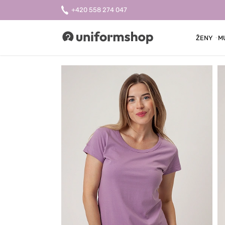
+420 558 274 047
ŽENY
M
Uniformshop