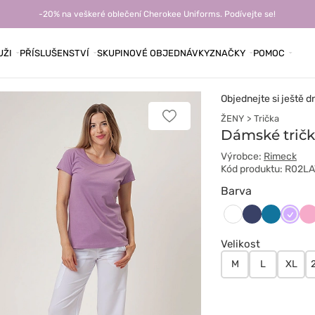
-20% na veškeré oblečení Cherokee Uniforms. Podívejte se!
UŽI
PŘÍSLUŠENSTVÍ
SKUPINOVÉ OBJEDNÁVKY
ZNAČKY
POMOC
Objednejte si ještě d
ŽENY
Trička
Přidat
k
Dámské tričk
oblíbeným
položkám
Výrobce:
Rimeck
Kód produktu: R02L
Barva
Ciemny
Karaibski
Lawe
Li
Biały
granat
błękit
Velikost
M
L
XL