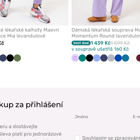
é lékařské kalhoty Maevn
Dámská lékařská souprava M
ce Mia levandulové
Momentum Round lavendulo
Kč
1 439 Kč
1 599 Kč
best deal
v soupravě ušetříš 160 Kč
ová
dulová
ešňová
Námořnická
Černá
Olivková
Levandulová
Zelená
Černá
Klasicky
Námořnická
Světle
Královsky
Karaibs
Bílá
modř
modrá
modř
šedá
modrá
modrá
kup za přihlášení
eru a dostávejte
leva platí pro jednorázové
Souhlasím se zpracován