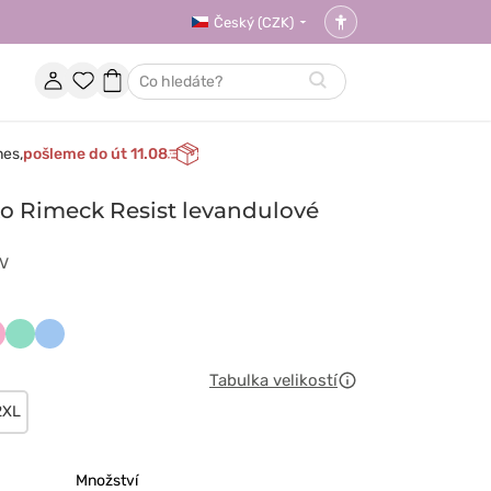
Český (CZK)
Nastavení
přístupnosti
Účet
Oblíbené
Nákupní
Hledat
položky
košík
nes,
pošleme do út 11.08
o Rimeck Resist levandulové
AV
ndowy
liowy
Miętowy
Niebieski
Tabulka velikostí
2XL
Množství