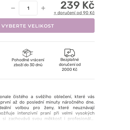
239 Kč
−
+
+ doručení od 90 Kč
VYBERTE VELIKOST
Bezplatné
Pohodlné vrácení
doručení od
zboží do 30 dnů
2000 Kč
onale čistého a svěžího oblečení, které vás
první až do poslední minuty náročného dne.
deální volbou pro ženy, které neuznávají
žňuje intenzivní praní při velmi vysokých
ž si zachovává svou měkkost i profesionální
ě jemná, a zároveň velmi odolná prémiová
 pokožce přirozenou prodyšnost a maximální