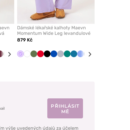
aevn
Dámské lékařské kalhoty Maevn
vá
Momentum Wide Leg levandulové
879 Kč
ky
Třešňová
Olivková
Červená
Levandulová
Bílá
Olivková
Červená
Černá
Královsky
Světle
Zelená
Karaibsky
Klasicky
Námořnická
Třešňová
modrá
šedá
modrá
modrá
modř
PŘIHLÁSIT
MĚ
ím výše uvedených údajů za účelem