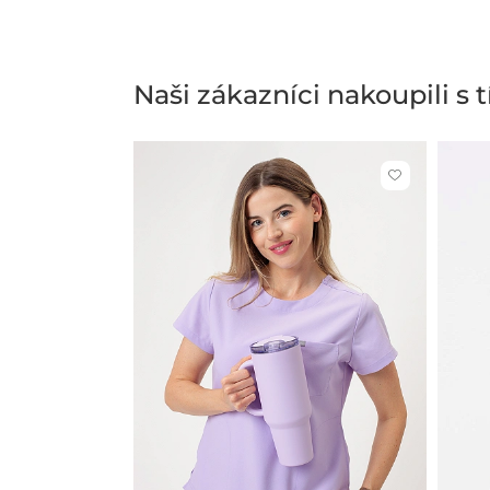
Naši zákazníci nakoupili s
Kliknutím
přidáte
nebo
odeberete
z
oblíbených