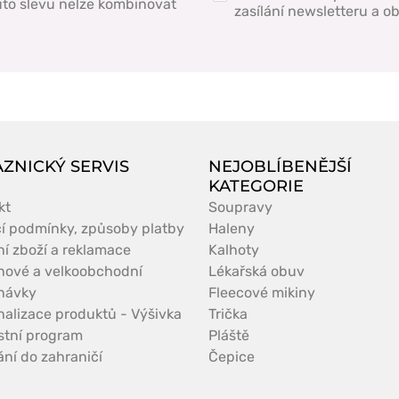
to slevu nelze kombinovat
zasílání newsletteru a 
ZNICKÝ SERVIS
NEJOBLÍBENĚJŠÍ
KATEGORIE
kt
Soupravy
í podmínky, způsoby platby
Haleny
ní zboží a reklamace
Kalhoty
nové a velkoobchodní
Lékařská obuv
návky
Fleecové mikiny
nalizace produktů - Výšivka
Trička
stní program
Pláště
ní do zahraničí
Čepice