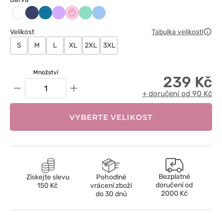
Ciemny
Karaibski
Lawendowy
Liliowy
Miętowy
Niebieski
Biały
granat
błękit
Velikost
Tabulka velikostí
S
M
L
XL
2XL
3XL
Množství
239 Kč
−
+
+ doručení od 90 Kč
VYBERTE VELIKOST
Bezplatné
Získejte slevu
Pohodlné
doručení od
150 Kč
vrácení zboží
2000 Kč
do 30 dnů