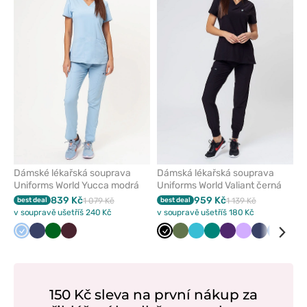
nebo
nebo
odeberete
odeber
z
z
oblíbených
oblíben
Dámské lékařská souprava
Dámská lékařská souprava
Uniforms World Yucca modrá
Uniforms World Valiant černá
839 Kč
959 Kč
best deal
1 079 Kč
best deal
1 139 Kč
v soupravě ušetříš 240 Kč
v soupravě ušetříš 180 Kč
Modrá
Námořnická
Tmavě
Burgundová
Černá
Olivková
Mořsky
Zelená
Lilkový
Levandulová
Námořnick
Královs
Klas
modř
zelená
modrá
modř
modrá
mod
150 Kč sleva na první nákup za