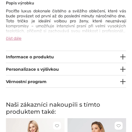
Popis výrobku
Pociťte luxus dokonale čistého a svěžího oblečení, které vás
bude provázet od první až do poslední minuty náročného dne.
Toto tričko je ideální volbou pro ženy, které neuznávají
kompromisy – umožňuje intenzivní praní při velmi vysokých
teplotách, přičemž si zachovává svou měkkost i profesionální
vzhled. Mimořádně jemná, a zároveň velmi odolná prémiová
číst dále
bavlna poskytuje pokožce přirozenou prodyšnost a maximální
komfort při nošení. Je to investice do kvality, která si zachovává
svůj tvar i velikost a vždy vypadá bezchybně, takže se můžete
cítit sebejistě každý den.
Informace o produktu
Personalizace s výšivkou
Věrnostní program
Naši zákazníci nakoupili s tímto
produktem také:
Kliknutím
Kliknut
přidáte
přidáte