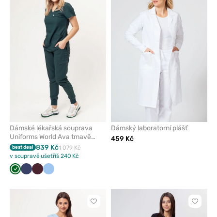
nebo
nebo
odeberete
odeber
z
z
oblíbených
oblíben
Dámské lékařská souprava
Dámský laboratorní plášť
Uniforms World Ava tmavě
459 Kč
zelená
839 Kč
best deal
1 079 Kč
v soupravě ušetříš 240 Kč
Tmavě
Námořnická
Burgundová
Modrá
zelená
modř
Kliknutím
Kliknut
přidáte
přidáte