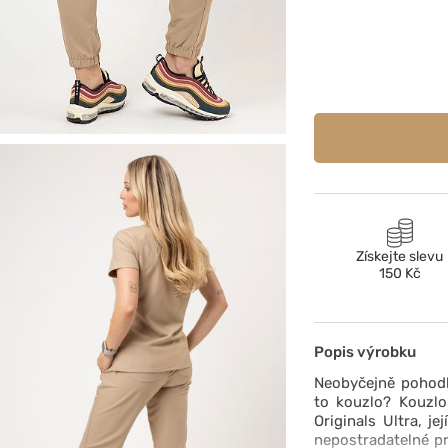
Získejte slevu
150 Kč
Popis výrobku
Neobyčejně pohodl
to kouzlo? Kouzlo
Originals Ultra, je
nepostradatelné pro