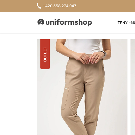
+420 558 274 047
ŽENY
M
Uniformshop
OUTLET