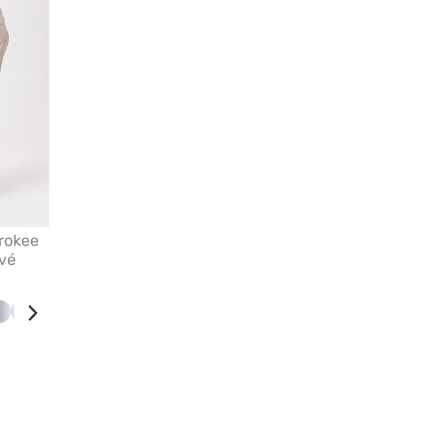
rokee
ové
á
á
lová
Světle
Karaibsky
Šedá
Růžová
Tyrkysová
Královsky
Mořsky
šedá
modrá
modrá
modrá