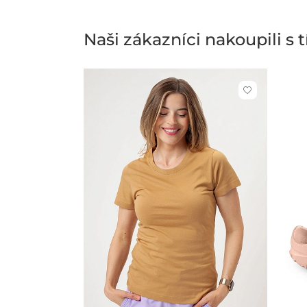
Naši zákazníci nakoupili s
Kliknutím
přidáte
nebo
odeberete
z
oblíbených