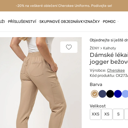
-20% na veškeré oblečení Cherokee Uniforms. Podívejte se!
UŽI
PŘÍSLUŠENSTVÍ
SKUPINOVÉ OBJEDNÁVKY
ZNAČKY
POMOC
Objednejte si ještě d
ŽENY
Kalhoty
Přidat
k
Dámské lékař
oblíbeným
jogger bežov
položkám
Výrobce:
Cherokee
Kód produktu: CK27
Barva
Beżowy
Ciemny
Czarny
Grana
Kl
granat
bł
Velikost
XXS
XS
S