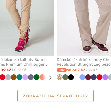
 lékařské kalhoty Sunrise
Dámské lékařské kalhoty Che
ms Premium Chill jogger
Revolution Straight Leg béž
é
509 Kč
1 019 Kč
od 607 Kč
759 Kč
-20%
y
á
dá
linová
Světle
Červená
Červená
Světle
Bílá
Hnědá
Koralová
Zelená
Olivková
Levandulová
Šedá
Tmavě
Koralová
Pastelově
Olivková
Béžová
Olivková
Černá
Bílá
Klasicky
Třešňová
Námořnick
Červen
Fia
á
šedá
šedá
melanž
zelená
růžová
modrá
modř
ZOBRAZIT DALŠÍ PRODUKTY