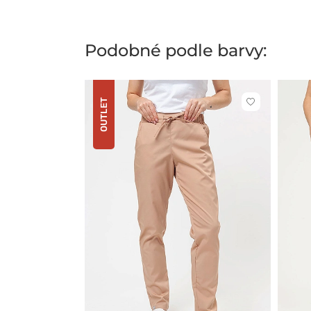
Podobné podle barvy:
OUTLET
Kliknutím
přidáte
nebo
odeberete
z
oblíbených