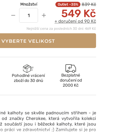
839 Kč
Množství
-35%
549 Kč
−
+
+ doručení od 90 Kč
Nejnižší cena za posledních 30 dní: 469 Kč
VYBERTE VELIKOST
Bezplatné
Pohodlné vrácení
doručení od
zboží do 30 dnů
2000 Kč
né kalhoty se skvěle padnoucím střihem - je
 od značky Cherokee, která vytvořila kolekci
jíž součástí jsou i běžecké kalhoty, které jsou
 práci ve zdravotnictví ;) Zamilujete si je pro