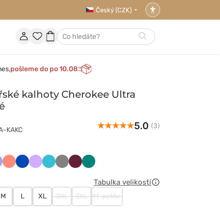
Český (CZK)
Nastavení
přístupnosti
Účet
Oblíbené
Nákupní
Hledat
položky
košík
nes,
pošleme do po 10.08
ské kalhoty Cherokee Ultra
é
5.0
(3)
3A-KAKC
towy
asyczny
Koralowy
Królewski
Lawendowy
Morski
Szary
Wiśniowy
Zielony
ękit
granat
błękit
Tabulka velikostí
M
L
XL
2XL
3XL
M-petite