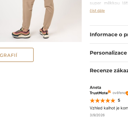
super měkkou látk
odolná proti bledn
číst dále
a technologie PROT
mají zúžené nohavi
v pohybu. Jistě 
elastický pas s regu
Informace o 
Personalizace
GRAFIÍ
Recenze záka
Aneta
ověřeno
5
Vzhled kalhot je kom
3/9/2026