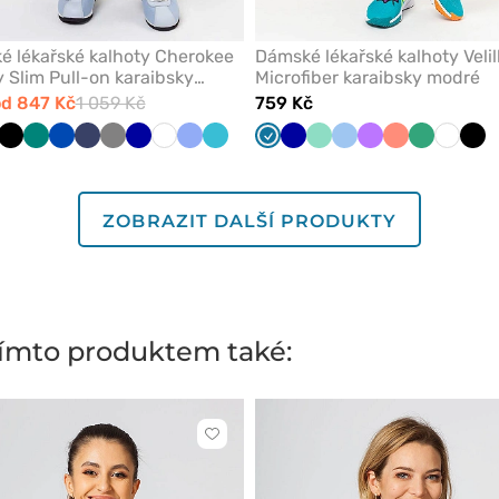
 lékařské kalhoty Cherokee
Dámské lékařské kalhoty Velil
ty Slim Pull-on karaibsky
Microfiber karaibsky modré
d 847 Kč
1 059 Kč
759 Kč
bsky
ešňová
Černá
Zelená
Královsky
Námořnická
Šedá
Tmavě
Bílá
Klasicky
Mořsky
Karaibsky
Tmavě
Mátová
Modrá
Fialová
Koralová
Světle
Bílá
Čer
á
modrá
modř
modrá
modrá
modrá
modrá
modrá
zelená
ZOBRAZIT DALŠÍ PRODUKTY
 tímto produktem také:
Kliknutím
přidáte
nebo
odeberete