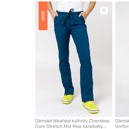
Kliknutím
AKCE
přidáte
nebo
odeberete
z
oblíbených
Dámské lékařské kalhoty Cherokee
Dámské
Core Stretch Mid Rise karaibsky
Unifor