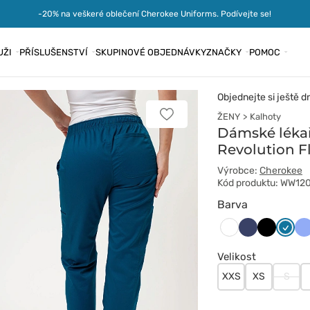
-20% na veškeré oblečení Cherokee Uniforms. Podívejte se!
UŽI
PŘÍSLUŠENSTVÍ
SKUPINOVÉ OBJEDNÁVKY
ZNAČKY
POMOC
Objednejte si ještě d
ŽENY
Kalhoty
Přidat
k
Dámské lékař
oblíbeným
Revolution F
položkám
Výrobce:
Cherokee
Kód produktu: WW12
Barva
Ciemny
Czarny
Karaib
Kl
Biały
granat
błękit
bł
Velikost
XXS
XS
S