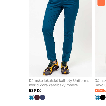
odeberete
z
oblíbených
Dámské lékařské kalhoty Uniforms
Dámské
World Zora karaibsky modré
Revolu
modré
539 Kč
o
-20%
Karaibsky
Burgundová
Námořnická
Karai
Če
modrá
modř
modr