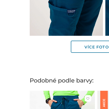
VÍCE FOTO
Podobné podle barvy:
Kliknutím
AKCE
přidáte
nebo