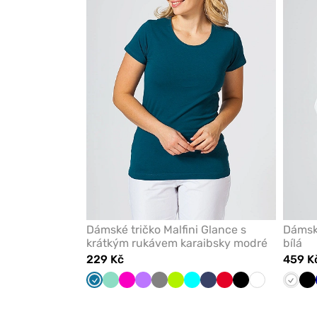
z
oblíbených
Dámské tričko Malfini Glance s
Dámsk
krátkým rukávem karaibsky modré
bílá
229 Kč
459 K
Karaibsky
Mátová
Malinová
Fialová
Šedá
Limetková
Tyrkysová
Námořnická
Červená
Černá
Bílá
Bílá
Če
modrá
modř