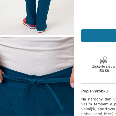
Získejte slevu
150 Kč
Popis výrobku
Na náročný den v 
vaším tempem a při
volnější, sportovn
nohavicemi, který 