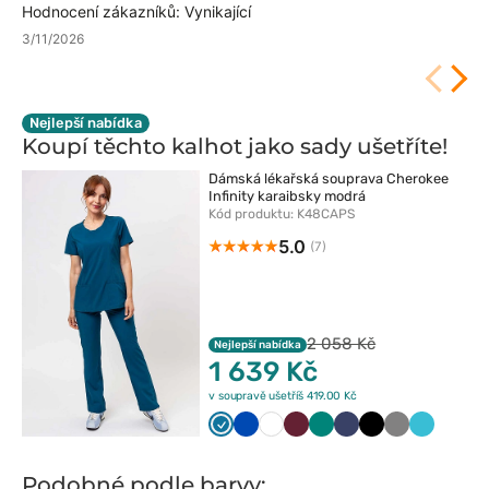
Hodnocení zákazníků: Vynikající
3/11/2026
Nejlepší nabídka
Koupí těchto kalhot jako sady
ušetříte!
Dámská lékařská souprava Cherokee
Infinity karaibsky modrá
Kód produktu: K48CAPS
5.0
(7)
2 058 Kč
Nejlepší nabídka
1 639 Kč
v soupravě ušetříš 419.00 Kč
Karaibski
Królewski
Biały
Wiśniowy
Zielony
Ciemny
Czarny
Szary
Morski
błękit
granat
granat
błękit
Podobné podle barvy: