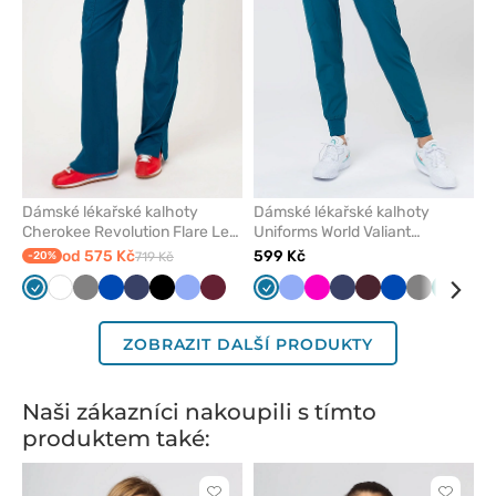
Dámské lékařské kalhoty
Dámské lékařské kalhoty
Cherokee Revolution Flare Leg
Uniforms World Valiant
karaibsky modré
karaibsky modré
od 575 Kč
599 Kč
-20%
719 Kč
Karaibsky
Bílá
Šedá
Královsky
Námořnická
Černá
Klasicky
Třešňová
Karaibsky
Klasicky
Malinová
Námořnická
Burgundová
Královsky
Šedá
Zelená
Moř
modrá
modrá
modř
modrá
modrá
modrá
modř
modrá
mod
ZOBRAZIT DALŠÍ PRODUKTY
Naši zákazníci nakoupili s tímto
produktem také: