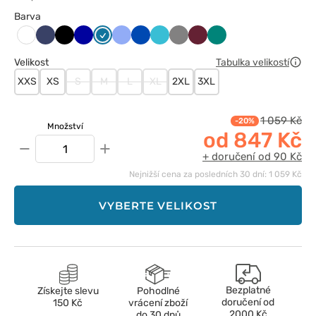
Barva
Ciemny
Czarny
Granatowy
Karaibski
Klasyczny
Królewski
Morski
Szary
Wiśniowy
Zielony
Biały
granat
błękit
błękit
granat
błękit
Velikost
Tabulka velikostí
XXS
XS
S
M
L
XL
2XL
3XL
1 059 Kč
-20%
Množství
od 847 Kč
−
+
+ doručení od 90 Kč
Nejnižší cena za posledních 30 dní: 1 059 Kč
VYBERTE VELIKOST
Bezplatné
Získejte slevu
Pohodlné
doručení od
150 Kč
vrácení zboží
2000 Kč
do 30 dnů