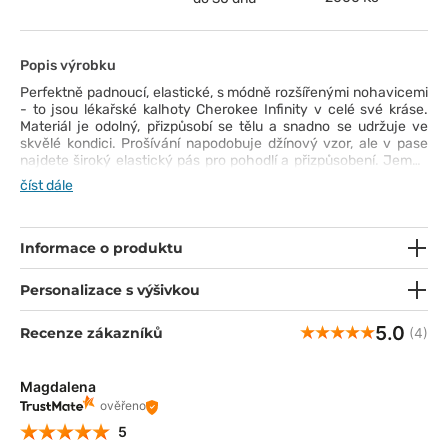
Popis výrobku
Perfektně padnoucí, elastické, s módně rozšířenými nohavicemi
- to jsou lékařské kalhoty Cherokee Infinity v celé své kráse.
Materiál je odolný, přizpůsobí se tělu a snadno se udržuje ve
skvělé kondici. Prošívání napodobuje džínový vzor, ale v pase
najdete široký elastický pás pro pohodlí a přizpůsobení. Jemně
naškrábané kapsy jsou prostorné - ideální na telefon, malý
číst dále
zápisník a psací potřeby. Díky manžetám a rozparkům ve spodní
části kalhoty dokonale padnou a nebudou se vám nevzhledně
srocovat na botách. Perfektní! ;)
Informace o produktu
Personalizace s výšivkou
5.0
Recenze zákazníků
(4)
Magdalena
ověřeno
5