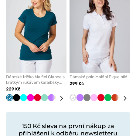
nebo
nebo
odeberete
odeber
z
z
oblíbených
oblíben
Dámské tričko Malfini Glance s
Dámské polo Malfini Pique bílé
krátkým rukávem karaibsky
299 Kč
modré
229 Kč
Karaibsky
Černá
Tyrkysová
Malinová
Červená
Mátová
Fialová
Limetková
Šedá
Námořnická
Bílá
Bílá
Fialová
Šedá
Růžová
Červená
Zelené
Oranžová
Žlutá
Tma
modrá
modř
jablko
mod
150 Kč sleva na první nákup za
přihlášení k odběru newsletteru