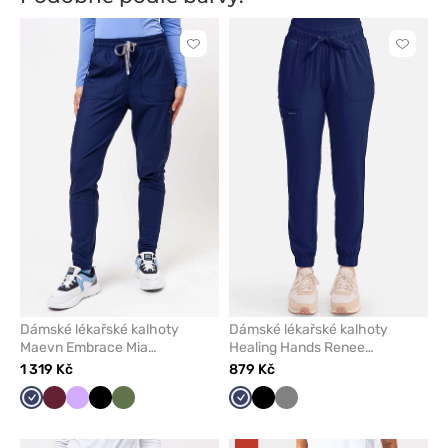
Kliknutím
Kliknut
přidáte
přidáte
nebo
nebo
odeberete
odeber
z
z
oblíbených
oblíben
Dámské lékařské kalhoty
Dámské lékařské kalhoty
Maevn Embrace Mia
Healing Hands Renee
námořnická modř
námořnický modř
1 319 Kč
879 Kč
Námořnická
Třešňová
Levandulová
Černá
Olivková
Námořnická
Černá
Šedá
modř
modř