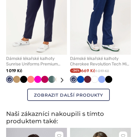
Dámské lékařské kalhoty
Dámské lékařské kalhoty
Sunrise Uniforms Premium
Cherokee Revolution Tech Mid
Pride námořnická modř
Rise námořnická modř
1 019 Kč
669 Kč
-34%
1 019 Kč
Námořnická
Béžová
Černá
Koralová
Malinová
Švestkový
Pastelově
Hnědá
Modrá
Oranžová
Námořnická
Oranžová
Královsky
Olivková
Třešňová
Pastelově
Bílá
Bílá
Klasicky
Aqua
Černá
Světle
Třešňov
Lev
modř
zelená
modř
modrá
růžová
modrá
šedá
ZOBRAZIT DALŠÍ PRODUKTY
Naši zákazníci nakoupili s tímto
produktem také: