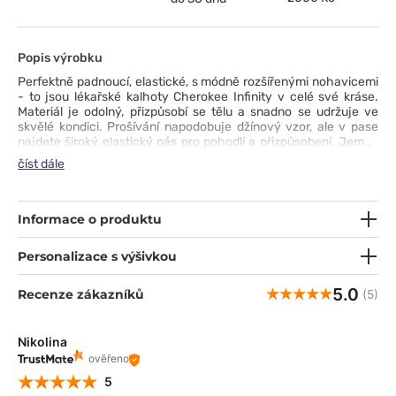
Popis výrobku
Perfektně padnoucí, elastické, s módně rozšířenými nohavicemi
- to jsou lékařské kalhoty Cherokee Infinity v celé své kráse.
Materiál je odolný, přizpůsobí se tělu a snadno se udržuje ve
skvělé kondici. Prošívání napodobuje džínový vzor, ale v pase
najdete široký elastický pás pro pohodlí a přizpůsobení. Jemně
naškrábané kapsy jsou prostorné - ideální na telefon, malý
číst dále
zápisník a psací potřeby. Díky manžetám a rozparkům ve spodní
části kalhoty dokonale padnou a nebudou se vám nevzhledně
srocovat na botách. Perfektní! ;)
Informace o produktu
Personalizace s výšivkou
5.0
Recenze zákazníků
(5)
Nikolina
ověřeno
5