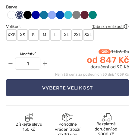
Barva
Ciemny
Czarny
Granatowy
Karaibski
Klasyczny
Królewski
Morski
Szary
Wiśniowy
Zielony
Biały
granat
błękit
błękit
granat
błękit
Velikost
Tabulka velikostí
XXS
XS
S
M
L
XL
2XL
3XL
1 059 Kč
-20%
Množství
od 847 Kč
−
+
+ doručení od 90 Kč
Nejnižší cena za posledních 30 dní: 1 059 Kč
VYBERTE VELIKOST
Bezplatné
Získejte slevu
Pohodlné
doručení od
150 Kč
vrácení zboží
2000 Kč
do 30 dnů