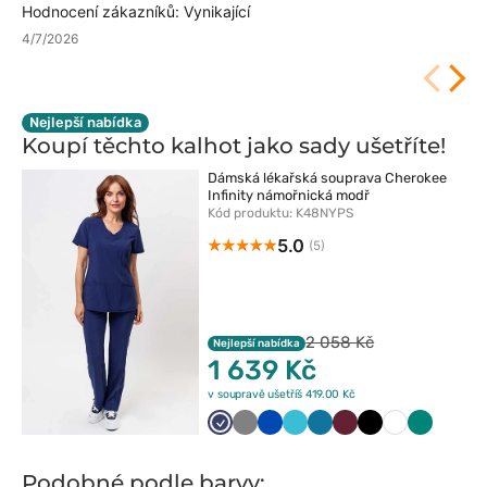
Hodnocení zákazníků: Vynikající
4/7/2026
Nejlepší nabídka
Koupí těchto kalhot jako sady
ušetříte!
Dámská lékařská souprava Cherokee
Infinity námořnická modř
Kód produktu: K48NYPS
5.0
(5)
2 058 Kč
Nejlepší nabídka
1 639 Kč
v soupravě ušetříš 419.00 Kč
Ciemny
Szary
Królewski
Morski
Karaibski
Wiśniowy
Czarny
Biały
Zielony
granat
granat
błękit
błękit
Podobné podle barvy: