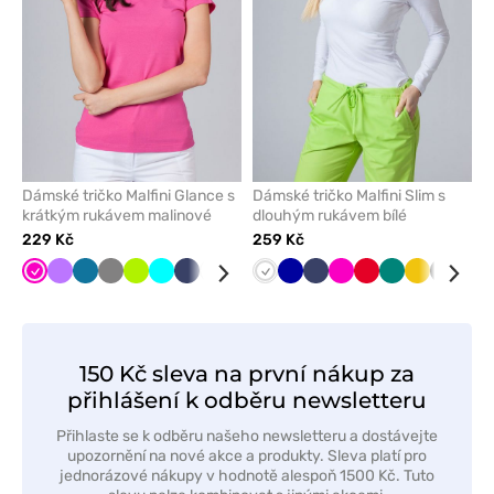
Dámské tričko Malfini Glance s
Dámské tričko Malfini Slim s
krátkým rukávem malinové
dlouhým rukávem bílé
229 Kč
259 Kč
Malinová
Fialová
Karaibsky
Šedá
Limetková
Tyrkysová
Námořnická
Bílá
Černá
Červená
Bílá
Mátová
Tmavě
Námořnická
Malinová
Červená
Zelená
Žlutá
Černá
Tře
modrá
modř
modrá
modř
150 Kč sleva na první nákup za
přihlášení k odběru newsletteru
Přihlaste se k odběru našeho newsletteru a dostávejte
upozornění na nové akce a produkty. Sleva platí pro
jednorázové nákupy v hodnotě alespoň 1500 Kč. Tuto