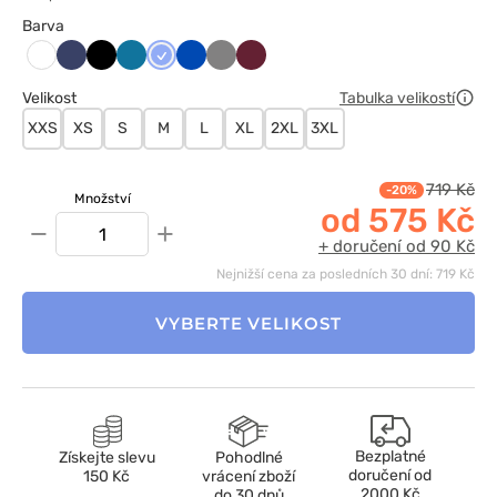
Barva
Ciemny
Czarny
Karaibski
Klasyczny
Królewski
Szary
Wiśniowy
Biały
granat
błękit
błękit
granat
Velikost
Tabulka velikostí
XXS
XS
S
M
L
XL
2XL
3XL
719 Kč
-20%
Množství
od 575 Kč
−
+
+ doručení od 90 Kč
Nejnižší cena za posledních 30 dní: 719 Kč
VYBERTE VELIKOST
Bezplatné
Získejte slevu
Pohodlné
doručení od
150 Kč
vrácení zboží
2000 Kč
do 30 dnů