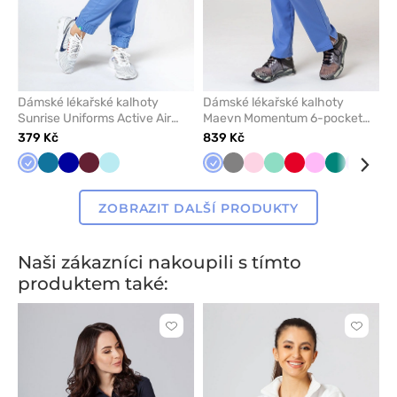
Dámské lékařské kalhoty
Dámské lékařské kalhoty
Sunrise Uniforms Active Air
Maevn Momentum 6-pocket
jogger klasicky modré
klasicky modré
379 Kč
839 Kč
Klasicky
Karaibsky
Tmavě
Třešňová
Aqua
Klasicky
Šedá
Světle
Mátová
Červená
Růžová
Zelená
Levand
Fia
modrá
modrá
modrá
modrá
růžová
ZOBRAZIT DALŠÍ PRODUKTY
Naši zákazníci nakoupili s tímto
produktem také:
Kliknutím
Kliknut
přidáte
přidáte
nebo
nebo
odeberete
odeber
z
z