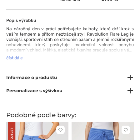
Popis výrobku
Na náročný den v práci potřebujete kalhoty, které drží krok s
vaším tempem a přitom neztrácejí styl! Revolution Flare Leg je
volnější, sportovní střih se středním pasem a jemně rozšířenými
nohavicemi, který poskytuje maximální volnost pohybu
a moderní vzhled. Měkká, elastická tkanina pracuje spolu s vámi
a pevná guma v pase se stahovací šňůrkou umožňuje ideální
číst dále
přizpůsobení postavě. Praktické kapsy, včetně cargo kapsy
a zadní kapsy, pojmou vše, co je dobré mít během služby po
ruce. Jemné rozparky ve spodní části nohavic a propracované
detaily, jako poutko na identifikační kartu a dvojité švy, dělají
Informace o produktu
z tohoto modelu promyšlené lékařské kalhoty od prvního až po
poslední krok.
Personalizace s výšivkou
Podobné podle barvy:
OUTLET
Kliknutím
Kliknut
přidáte
přidáte