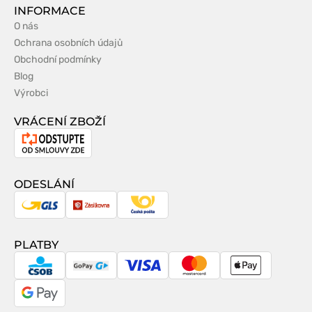
INFORMACE
O nás
Ochrana osobních údajů
Obchodní podmínky
Blog
Výrobci
VRÁCENÍ ZBOŽÍ
Odstoupení
od
smlouvy
ODESLÁNÍ
GLS
Zásilkovna
Česká
pošta
PLATBY
CSOB
GoPay
Visa
MasterCard
Apple
Pay
Google